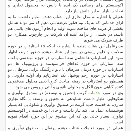
اکوسیستم برای رساندن یک ایده یا دانش به محصول تجاری و
تصاحب بازار به این دانش نیاز دارد.
عقیلی با اشاره به مدل تجاری این شتاب دهنده اظهار داشت: ما به
ازای خدماتی که به یک تیم فناور عرضه می دهیم که می تواند شامل
بخشی از هزینه های ساخت نمونه اولیه و انجام آزمون های بالینی هم
باشد، در بخشی از درآمد آینده آن شرکت در چارچوب همکاری دو
طرف شریک می شویم.
مدیرعامل این شتاب دهنده با اشاره به اینکه ۱۵ استارتاپ در حوزه
سلامت و علوم زیستی در سبد این شتاب دهنده حضور دارند، اظهار
نمود: این استارتاپ ها شامل سه استارتاپ در حوزه مهندسی بافت،
سه استارتاپ در حوزه غذاهای فراسودمند و پروبیوتیک ها، دو
استارتاپ در حوزه درمان سرطان یا نانو تارگتینگ تراپی سرطان، دو
استارتاپ در حوزه زخم پوش‎ها، یک استارتاپم واد اولیه دارویی و
همینطور دو استارتاپ در زمینه مباحث کرونا یعنی محلول ضدعفونی
کننده گیاهی بدون الکل و محلولی نانویی و آنتی ویروس می شود.
وی در مورد
خدمات
گرنت (تحقیق و توسعه) در صندوق نوآوری و
شکوفایی اظهار داشت: شتابدهی به تحقیق و توسعه با نگاه تجاری
سازی، به خدمت جدید گرنت در صندوق نوآوری و شکوفایی که بسیار
هوشمندانه عمل می کند نیاز داشت و جای این خدمت در اکوسیستم
نوآوری بسیار خالی بود که این صندوق در این حوزه اقدام نموده
است.
عقیلی در مورد تعاملات شتاب دهنده پرتقال با صندوق نوآوری و