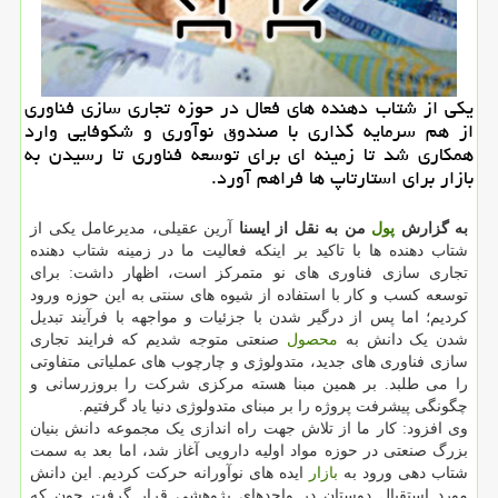
یكی از شتاب دهنده های فعال در حوزه تجاری سازی فناوری
از هم سرمایه گذاری با صندوق نوآوری و شكوفایی وارد
همكاری شد تا زمینه ای برای توسعه فناوری تا رسیدن به
بازار برای استارتاپ ها فراهم آورد.
به گزارش
پول
من به نقل از ایسنا
آرین عقیلی، مدیرعامل یکی از
شتاب دهنده ها با تاکید بر اینکه فعالیت ما در زمینه شتاب دهنده
تجاری سازی فناوری های نو متمرکز است، اظهار داشت: برای
توسعه کسب و کار با استفاده از شیوه های سنتی به این حوزه ورود
کردیم؛ اما پس از درگیر شدن با جزئیات و مواجهه با فرآیند تبدیل
شدن یک دانش به
محصول
صنعتی متوجه شدیم که فرایند تجاری
سازی فناوری های جدید، متدولوژی و چارچوب های عملیاتی متفاوتی
را می طلبد. بر همین مبنا هسته مرکزی شرکت را بروزرسانی و
چگونگی پیشرفت پروژه را بر مبنای متدولوژی دنیا یاد گرفتیم.
وی افزود: کار ما از تلاش جهت راه اندازی یک مجموعه دانش بنیان
بزرگ صنعتی در حوزه مواد اولیه دارویی آغاز شد، اما بعد به سمت
شتاب دهی ورود به
بازار
ایده های نوآورانه حرکت کردیم. این دانش
مورد استقبال دوستان در واحدهای پژوهشی قرار گرفت چون که