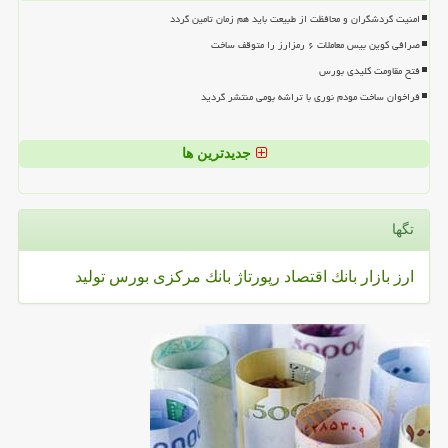
امنیت گردشگران و محافظت از طبیعت باید هم زمان تامین گردد
صرافی کوین بیس معاملات ۶ رمزارز را متوقف ساخت
فتح مقاومت کلیدی بورس
فراخوان ساخت مودم نوری با تراشه بومی منتشر گردید
جدیدترین ها
تگها
ارز
بازار
بانك
اقتصاد
رپورتاژ
بانك مركزی
بورس
تولید