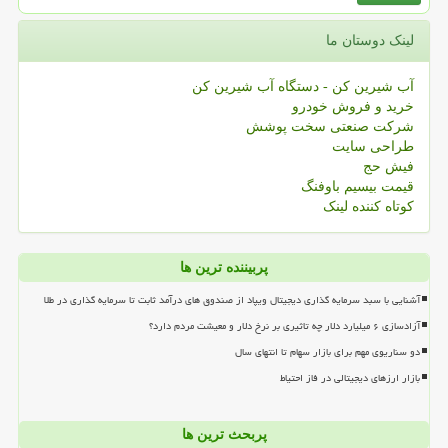
لینک دوستان ما
آب شیرین کن - دستگاه آب شیرین کن
خرید و فروش خودرو
شرکت صنعتی سخت پوشش
طراحی سایت
فیش حج
قیمت بیسیم باوفنگ
کوتاه کننده لینک
پربیننده ترین ها
آشنایی با سبد سرمایه گذاری دیجیتال ویپاد از صندوق های درآمد ثابت تا سرمایه گذاری در طلا
آزادسازی ۶ میلیارد دلار چه تاثیری بر نرخ دلار و معیشت مردم دارد؟
دو سناریوی مهم برای بازار سهام تا انتهای سال
بازار ارزهای دیجیتالی در فاز احتیاط
پربحث ترین ها