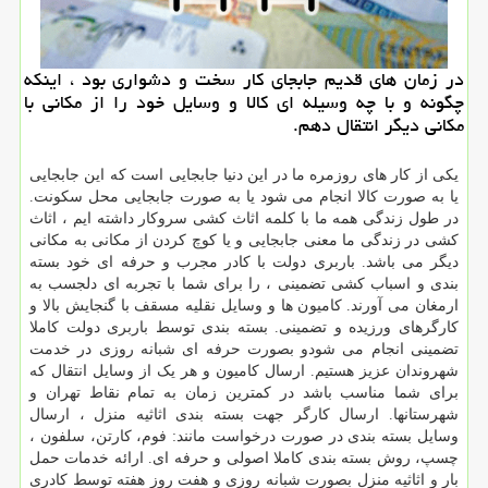
در زمان های قدیم جابجای كار سخت و دشواری بود ، اینكه
چگونه و با چه وسیله ای كالا و وسایل خود را از مكانی با
مكانی دیگر انتقال دهم.
یکی از کار های روزمره ما در این دنیا جابجایی است که این جابجایی
یا به صورت کالا انجام می شود یا به صورت جابجایی محل سکونت.
در طول زندگی همه ما با کلمه اثاث کشی سروکار داشته ایم ، اثاث
کشی در زندگی ما معنی جابجایی و یا کوچ کردن از مکانی به مکانی
دیگر می باشد. باربری دولت با کادر مجرب و حرفه ای خود بسته
بندی و اسباب کشی تضمینی ، را برای شما با تجربه ای دلجسب به
ارمغان می آورند. کامیون ها و وسایل نقلیه مسقف با گنجایش بالا و
کارگرهای ورزیده و تضمینی. بسته بندی توسط باربری دولت کاملا
تضمینی انجام می شودو بصورت حرفه ای شبانه روزی در خدمت
شهروندان عزیز هستیم. ارسال کامیون‌ و هر یک از وسایل انتقال که
برای شما مناسب باشد در کمترین زمان به تمام نقاط تهران و
شهرستانها. ارسال کارگر جهت بسته بندی اثاثیه منزل ، ارسال
وسایل بسته بندی در صورت درخواست مانند: فوم، کارتن، سلفون ،
چسپ، روش بسته بندی کاملا اصولی و حرفه ای. ارائه خدمات حمل
بار و اثاثیه منزل بصورت شبانه روزی و هفت روز هفته توسط کادری