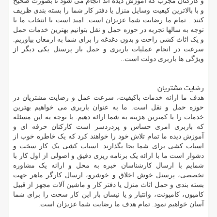
و کارکنان مجرب که آموزش دیده اند انجام می شود تا بصورت صحیح
و با بالاترین کیفیت وسایل منزل یا دفتر کار شما را بسته بندی ظریف
کنند . تمام ما رضایت شما عزیزان است. امید است با انتخاب ما با
توجه به سالها تجربه در حوزه حمل و نقل بتوانیم بهترین خدمات حمل
و یک اثاث کشی راحت و بدون دغدغه را برای شما به ارمغان بیاوریم.
سرعت در انجام عملیات باربری و حمل بار پرسنل یکی دیگر از
ویژگی ها باربری دولت است..
رضایت مشتریان
هدف ما ارائه خدمات باکیفیت، سرعت عمل و رضایت مشتریان در
حوزه حمل و نقل است. ما به عنوان باربری می خواهیم بهترین
خدمات را با کمترین هزینه به شما ارائه دهیم. با توجه به این مسئله
که باربری امری حساس و پردردسر است کارکنان حرفه ای و
آموزش دیده ما تمام تلاش خود را خواهند کرد که یک خاطره خوب از
اسباب کشی برای شما بجا بگذارند. اسباب کشی یک کار سخت و
دشوار است ما با ارائه یک برنامه ریزی دقیق و اصولی از اول کار با
شمایم با ارسال کارشناسان خبره به محل و ارائه یک مشاوره
تخصصی، پرسنل خوش اخلاق و خوشرو، ارسال کارگر ماهر جهت
بسته بندی و حمل اثاث منزل یا دفتر کار و ماشین آلات مجهز از قبیل
کامیون، کامیونت، وانتبار و یا نیسان بار این کار سخت را برای شما
آسان خواهیم نمود. تمام هدف ما رضایت شما عزیزان است.