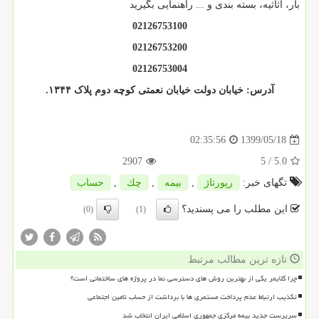
بار، اثاثیه، بسته بندی و ... راهنمایی بگیرید
02126753100
02126753200
02126753004
آدرس: خیابان دولت خیابان نعمتی کوچه دوم پلاک ۱۳۴۴.
1399/05/18
02:35:56
2907
/ 5
5.0
تگهای خبر:
رپورتاژ
,
بیمه
,
چك
,
حساب
این مطلب را می پسندید؟
(0)
(1)
تازه ترین مطالب مرتبط
چرا کلایمر یکی از بهترین روش های دسترسی نما در پروژه های ساختمانی است؟
تکذیب ارتباط عدم پرداخت مستمری ها با برداشت از حساب تامین اجتماعی
سرپرست جدید بیمه مرکزی جمهوری اسلامی ایران انتخاب شد