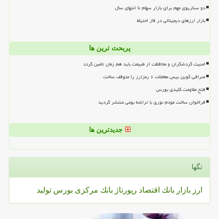
دو سناریوی مهم برای بازار سهام تا انتهای سال
بازار ارزهای دیجیتالی در فاز احتیاط
پربحث ترین ها
امنیت گردشگران و محافظت از طبیعت باید هم زمان تامین گردد
صرافی کوین بیس معاملات ۶ رمزارز را متوقف ساخت
فتح مقاومت کلیدی بورس
فراخوان ساخت مودم نوری با تراشه بومی منتشر گردید
جدیدترین ها
تگها
ارز
بازار
بانك
اقتصاد
رپورتاژ
بانك مركزی
بورس
تولید