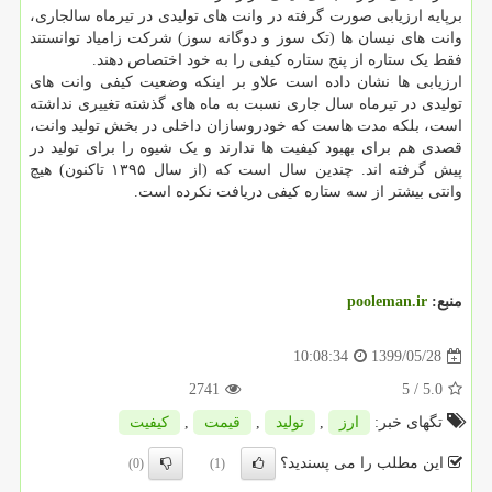
برپایه ارزیابی صورت گرفته در وانت های تولیدی در تیرماه سالجاری،
وانت های نیسان ها (تک سوز و دوگانه سوز) شرکت زامیاد توانستند
فقط یک ستاره از پنج ستاره کیفی را به خود اختصاص دهند.
ارزیابی ها نشان داده است علاو بر اینکه وضعیت کیفی وانت های
تولیدی در تیرماه سال جاری نسبت به ماه های گذشته تغییری نداشته
است، بلکه مدت هاست که خودروسازان داخلی در بخش تولید وانت،
قصدی هم برای بهبود کیفیت ها ندارند و یک شیوه را برای تولید در
پیش گرفته اند. چندین سال است که (از سال ۱۳۹۵ تاکنون) هیچ
وانتی بیشتر از سه ستاره کیفی دریافت نکرده است.
منبع:
pooleman.ir
1399/05/28
10:08:34
2741
/ 5
5.0
تگهای خبر:
ارز
,
تولید
,
قیمت
,
كیفیت
این مطلب را می پسندید؟
(0)
(1)