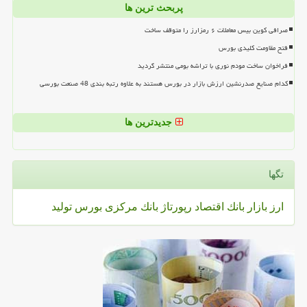
پربحث ترین ها
صرافی کوین بیس معاملات ۶ رمزارز را متوقف ساخت
فتح مقاومت کلیدی بورس
فراخوان ساخت مودم نوری با تراشه بومی منتشر گردید
کدام صنایع صدرنشین ارزش بازار در بورس هستند به علاوه رتبه بندی 48 صنعت بورسی
جدیدترین ها
تگها
ارز
بازار
بانك
اقتصاد
رپورتاژ
بانك مركزی
بورس
تولید