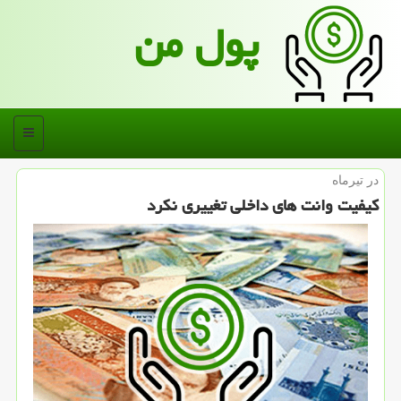
پول من
منو
در تیرماه
كیفیت وانت های داخلی تغییری نكرد