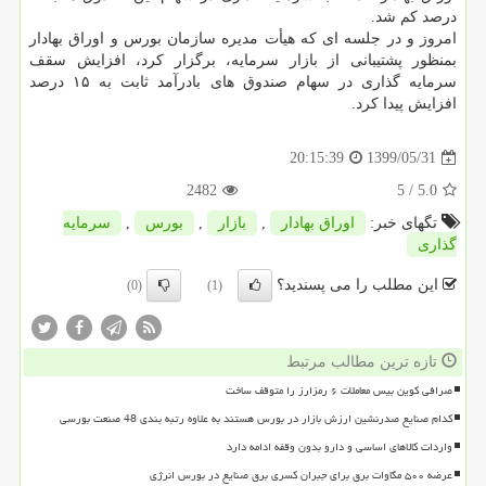
درصد کم شد.
امروز و در جلسه ای که هیأت مدیره سازمان بورس و اوراق بهادار
بمنظور پشتیبانی از بازار سرمایه، برگزار کرد، افزایش سقف
سرمایه گذاری در سهام صندوق های بادرآمد ثابت به ۱۵ درصد
افزایش پیدا کرد.
1399/05/31
20:15:39
2482
/ 5
5.0
تگهای خبر:
اوراق بهادار
,
بازار
,
بورس
,
سرمایه
گذاری
این مطلب را می پسندید؟
(0)
(1)
تازه ترین مطالب مرتبط
صرافی کوین بیس معاملات ۶ رمزارز را متوقف ساخت
کدام صنایع صدرنشین ارزش بازار در بورس هستند به علاوه رتبه بندی 48 صنعت بورسی
واردات کالاهای اساسی و دارو بدون وقفه ادامه دارد
عرضه ۵۰۰ مگاوات برق برای جبران کسری برق صنایع در بورس انرژی