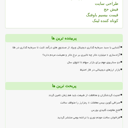
طراحی سایت
فیش حج
قیمت بیسیم باوفنگ
کوتاه کننده لینک
پربیننده ترین ها
آشنایی با سبد سرمایه گذاری دیجیتال ویپاد از صندوق های درآمد ثابت تا سرمایه گذاری در طلا
آزادسازی ۶ میلیارد دلار چه تاثیری بر نرخ دلار و معیشت مردم دارد؟
دو سناریوی مهم برای بازار سهام تا انتهای سال
بازار ارزهای دیجیتالی در فاز احتیاط
پربحث ترین ها
امنیت گردشگران و محافظت از طبیعت باید هم زمان تامین گردد
صرافی کوین بیس معاملات ۶ رمزارز را متوقف ساخت
فتح مقاومت کلیدی بورس
فراخوان ساخت مودم نوری با تراشه بومی منتشر گردید