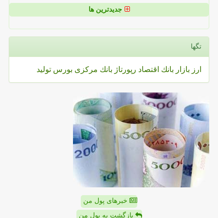
جدیدترین ها
تگها
ارز
بازار
بانك
اقتصاد
رپورتاژ
بانك مركزی
بورس
تولید
خبرهای پول من
بازگشت به پول من