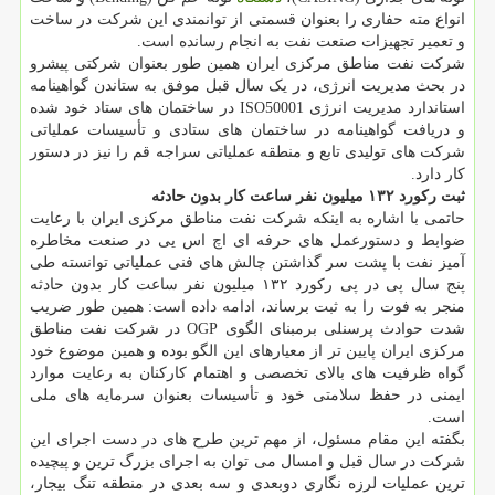
انواع مته حفاری را بعنوان قسمتی از توانمندی این شرکت در ساخت
و تعمیر تجهیزات صنعت نفت به انجام رسانده است.
شرکت نفت مناطق مرکزی ایران همین طور بعنوان شرکتی پیشرو
در بحث مدیریت انرژی، در یک سال قبل موفق به ستاندن گواهینامه
استاندارد مدیریت انرژی ISO50001 در ساختمان های ستاد خود شده
و دریافت گواهینامه در ساختمان های ستادی و تأسیسات عملیاتی
شرکت های تولیدی تابع و منطقه عملیاتی سراجه قم را نیز در دستور
کار دارد.
ثبت رکورد ۱۳۲ میلیون نفر ساعت کار بدون حادثه
حاتمی با اشاره به اینکه شرکت نفت مناطق مرکزی ایران با رعایت
ضوابط و دستورعمل های حرفه ای اچ اس یی در صنعت مخاطره
آمیز نفت با پشت سر گذاشتن چالش های فنی عملیاتی توانسته طی
پنج سال پی در پی رکورد ۱۳۲ میلیون نفر ساعت کار بدون حادثه
منجر به فوت را به ثبت برساند، ادامه داده است: همین طور ضریب
شدت حوادث پرسنلی برمبنای الگوی OGP در شرکت نفت مناطق
مرکزی ایران پایین تر از معیارهای این الگو بوده و همین موضوع خود
گواه ظرفیت های بالای تخصصی و اهتمام کارکنان به رعایت موارد
ایمنی در حفظ سلامتی خود و تأسیسات بعنوان سرمایه های ملی
است.
بگفته این مقام مسئول، از مهم ترین طرح های در دست اجرای این
شرکت در سال قبل و امسال می توان به اجرای بزرگ ترین و پیچیده
ترین عملیات لرزه نگاری دوبعدی و سه بعدی در منطقه تنگ بیجار،