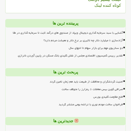
کوتاه کننده لینک
پربیننده ترین ها
آشنایی با سبد سرمایه گذاری دیجیتال ویپاد از صندوق های درآمد ثابت تا سرمایه گذاری در طلا
آزادسازی ۶ میلیارد دلار چه تاثیری بر نرخ دلار و معیشت مردم دارد؟
دو سناریوی مهم برای بازار سهام تا انتهای سال
تقدیر رییس کمیسیون اقتصادی مجلس از نقش کلیدی بانک مسکن در پایین آوردن ناترازی
پربحث ترین ها
امنیت گردشگران و محافظت از طبیعت باید هم زمان تامین گردد
صرافی کوین بیس معاملات ۶ رمزارز را متوقف ساخت
فتح مقاومت کلیدی بورس
فراخوان ساخت مودم نوری با تراشه بومی منتشر گردید
جدیدترین ها