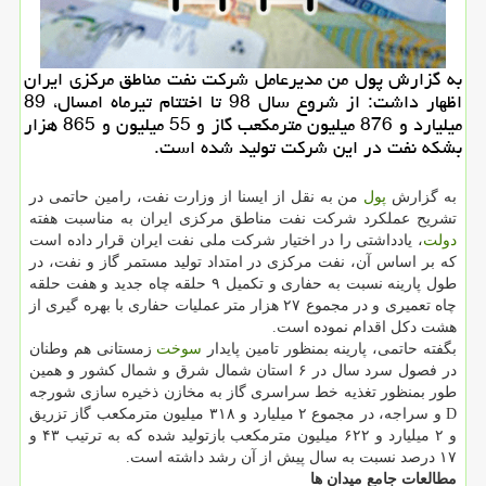
به گزارش پول من مدیرعامل شركت نفت مناطق مركزی ایران
اظهار داشت: از شروع سال 98 تا اختتام تیرماه امسال، 89
میلیارد و 876 میلیون مترمكعب گاز و 55 میلیون و 865 هزار
بشكه نفت در این شركت تولید شده است.
به گزارش
پول
من به نقل از ایسنا از وزارت نفت، رامین حاتمی در
تشریح عملکرد شرکت نفت مناطق مرکزی ایران به مناسبت هفته
دولت
، یادداشتی را در اختیار شرکت ملی نفت ایران قرار داده است
که بر اساس آن، نفت مرکزی در امتداد تولید مستمر گاز و نفت، در
طول پارینه نسبت به حفاری و تکمیل ۹ حلقه چاه جدید و هفت حلقه
چاه تعمیری و در مجموع ۲۷ هزار متر عملیات حفاری با بهره گیری از
هشت دکل اقدام نموده است.
بگفته حاتمی، پارینه بمنظور تامین پایدار
سوخت
زمستانی هم وطنان
در فصول سرد سال در ۶ استان شمال شرق و شمال کشور و همین
طور بمنظور تغذیه خط سراسری گاز به مخازن ذخیره سازی شورجه
D و سراجه، در مجموع ۲ میلیارد و ۳۱۸ میلیون مترمکعب گاز تزریق
و ۲ میلیارد و ۶۲۲ میلیون مترمکعب بازتولید شده که به ترتیب ۴۳ و
۱۷ درصد نسبت به سال پیش از آن رشد داشته است.
مطالعات جامع میدان ها