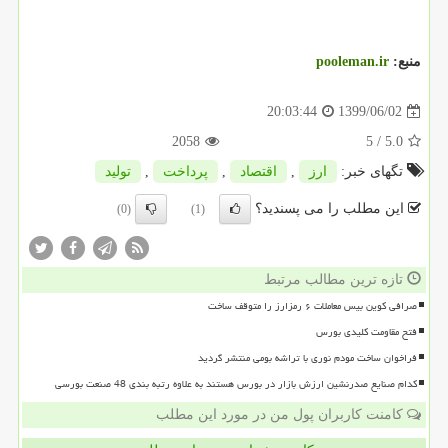
منبع:
pooleman.ir
1399/06/02
20:03:44
2058
/ 5
5.0
تگهای خبر:
ارز
,
اقتصاد
,
پرداخت
,
تولید
این مطلب را می پسندید؟
(0)
(1)
تازه ترین مطالب مرتبط
صرافی کوین بیس معاملات ۶ رمزارز را متوقف ساخت
فتح مقاومت کلیدی بورس
فراخوان ساخت مودم نوری با تراشه بومی منتشر گردید
کدام صنایع صدرنشین ارزش بازار در بورس هستند به علاوه رتبه بندی 48 صنعت بورسی
کامنت کاربران پول من در مورد این مطلب