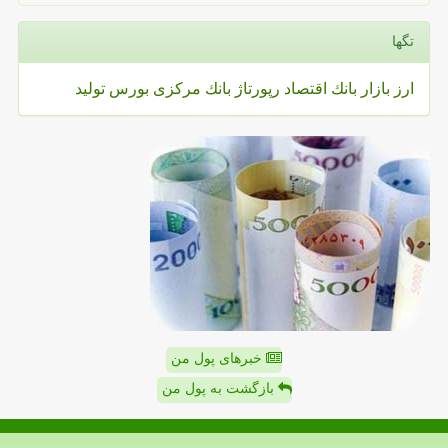
تگها
ارز
بازار
بانك
اقتصاد
رپورتاژ
بانك مركزی
بورس
تولید
خبرهای پول من
بازگشت به پول من