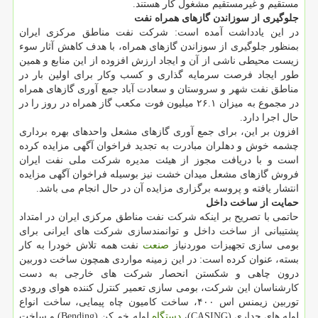
مستقیم و غیرمستقیم مشغول کار هستند.
جلوگیری از سوزاندن گازهای همراه نفت
در این یادداشت آمده است: شرکت نفت مناطق مرکزی ایران
بمنظور جلوگیری از سوزاندن گازهای همراه، با هدف کاهش آثار سوء
زیست محیطی ناشی از آن و ایجاد ارزش افزوده از این منابع و همین
طور ایجاد فرصت سرمایه گذاری و کسب وکار برای اولین بار در
مناطق نفت شهر و سروستان و سعادت آباد جمع آوری گازهای همراه
در مجموع به میزان ۲۶.۱ میلیون فوت مکعب گاز همراه در روز را در
حال اجرا دارد.
افزون بر این، برای جمع آوری گازهای مشعل واحدهای بهره برداری
چشمه خوش و دهلران مبادرت به تجدید فراخوان آگهی مزایده کرده
است و با دریافت مجوز از هیئت مدیره شرکت ملی نفت ایران
فروش گازهای مشعل میدان خشت نیز بوسیله فراخوان آگهی مزایده
انتشار یافته و پروسه برگزاری مزایده آن در حال انجام می باشد.
حمایت از ساخت داخل
حاتمی با تصریح بر اینکه شرکت نفت مناطق مرکزی ایران در امتداد
پشتیبانی از ساخت داخل و توانمندسازی شرکت های ایرانی برای
بومی سازی تجهیزات موردنیاز
صنعت
نفت همه تلاش خودرا به کار
بسته، عنوان کرده است: در این زمینه مواردی همچون ساخت دوربین
درون چاهی و شکستن انحصار شرکت های خارجی به دست
کارشناسان این شرکت، بومی سازی تعمیر کنترل کننده هوای ورودی
توربین زیمنس اس ۴۰۰، ساخت کامیون چاه پیمایی، ساخت انواع
لوله های جداری (CASING)،
دستگاه
لوله خم کن (Bending) و ساخت