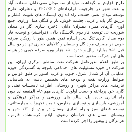
طرح افزایش و نگهداشت تولید از سه میدان نفتی دانان، سعادت آباد
و نفت شهر در چارچوب قراردادهای EPC/EPD و دهلران، طرح
توسعه میدان نفتی خشت، راه اندازی ایستگاه های تقویت فشار و
تزریق گاز پایدار غرب، چشمه خوش، نار و کنگان هما، وراوی، جمع
آوری گازهای همراه دهلران/ دانان، ذخیره سازی گاز در میدان
شوریجه D، توسعه فاز دوم پالایشگاه دالان (فراشبند) و توسعه فاز
دوم میدان گازی تنگ بیجار اشاره نمود. همین طور با رویکرد صرفه
جویی در مصرف مواد گل و سیمان و کالاهای حفاری تنها در دو سال
قبل ۷۵۱ میلیارد ریال و حدود ۱۵۰ هزار یورو صرفه جویی در هزینه
های این شرکت محقق شده است.
بر طبق اعلام مدیرعامل شرکت نفت مناطق مرکزی ایران، این
شرکت در حوزه مسئولیت های اجتماعی باتوجه به گستردگی حوزه
عملیاتی آن از شمال شرق، جنوب و غرب کشور بر طبق قوانین و
ضوابط وزارت نفت و بودجه های تخصیص یافته، به شناسایی
نیازمندی های مراکز شهری و روستایی اطراف تأسیسات نفتی و
گازی خود پرداخته و حسب اولویت کارهای مهم عام المنفعه ای چون
راه اندازی جاده، پل، سالن های ورزشی و مراکز فرهنگی و
آموزشی، بازسازی و نوسازی مدارس، تامین تجهیزات بیمارستانی،
توسعه فضای سبز و راه اندازی بوستان در بیش از ۱۳۱ شهر و
روستای استان های خراسان رضوی، ایلام، کرمانشاه، فارس،
هرمزگان و بوشهر را اجرا کرده است.