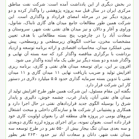
در بخش دیگری از این یادداشت آمده است: شرکت نفت مناطق
مرکزی ایران در سال قبل سه پروژه پژوهشی را واگذار کرده و دو
پروژه دیگر نیز در مرحله امضای قرارداد و واگذاری است. این
شرکت همین طور مطالعات جامع میدان های گازی تابناک، شانول،
وراوی و آغار و دالان و نیز میدان های نفتی نفت شهر، سروستان و
سعادت آباد را در چارچوب پنج بسته مطالعاتی با هدف تعیین
مشخصات مخزن، ساخت الگوهای زیرسطحی و روسطحی، پیش
بینی عملکرد میدان، محاسبات اقتصادی و ارائه برنامه توسعه و ازدیاد
برداشت با برگزاری مناقصه واگذار کرد که سه بسته آن نهایی و
واگذار شده و دو بسته دیگر نیز طی یک ماه آینده واگذار می شود.
افزون بر این، برای توسعه میدان های نفتی و گازی، برنامه ریزی
افزایش تولید و ضریب بازیافت نهایی ۱۱ میدان گازی و ۱۱ میدان
نفتی با تدوین بسته سرمایه گذاری حدود ۵.۵ میلیارد دلاری در دستور
کار این شرکت قرار دارد.
بگفته این مقام مسئول، این شرکت همین طور طرح افزایش تولید از
میدان های نفتی آبان، پایدار غرب، چشمه خوش، دالپری و پایدار
شرق را بوسیله الگوی جدید قراردادهای نفتی در حال اجرا دارد و
همکاری و پشتیبانی از شرکت ها و سازندگان داخلی و مبحث اشتغال
نیروهای بومی در پروژه های منطقه ای را بعنوان اولویت کاری خود
قرار داده است. بعنوان نمونه، برای اجرای پروژه لرزه نگاری دوبعدی
و سه بعدی میدان تنگ بیجار بیش از ۵۵۰ نفر و در طرح توسعه سه
میدان نفت شهر، دانان و سعادت آباد نیز حدود ۲۶۳۰ نفر بطور