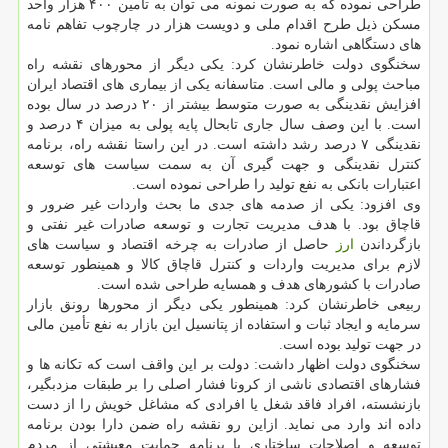
طراحی نموده که به صورت نمونه می توان به تأمین ۴۰۰ هزار واحد
مسکن ذیل طرح اقدام ملی و دویست هزار در چارچوب تفاهم نامه
های دستگاهی اشاره نمود.
سخنگوی دولت خاطرنشان کرد: یکی دیگر از محورهای نقشه راه
مباحث پولی و مالی است. متاسفانه یکی از بیماری های اقتصاد ایران
افزایش نقدینگی به صورت متوسط بیشتر از ۲۰ درصد در سال بوده
است. با این وصف سال جاری تابحال پایه پولی به میزان ۴ درصد و
نقدینگی ۷ درصد رشد داشته است. در این راستا نقشه راه، برنامه
کنترل نقدینگی و جهت گیری آن به سمت سیاست های توسعه
اعتبارات بانکی به نفع تولید را طراحی نموده است.
وی افزود: یکی از صدمه های جدی ما بحث واردات غیر ضرور و
قاچاق بود. با هدف مدیریت تجارت و توسعه صادرات غیر نفتی و
بازگرداندن
ارز
حاصل از صادرات به چرخه اقتصاد و سیاست های
لازم برای مدیریت واردات و کنترل قاچاق کالا و همینطور توسعه
صادرات با کشورهای هدف و همسایه طراحی شده است.
ربیعی خاطرنشان کرد: همینطور یکی دیگر از محورها رونق بازار
سرمایه و ایجاد ثبات و استفاده از پتانسیل این بازار به نفع تأمین مالی
در جهت تولید بوده است.
سخنگوی دولت اظهار داشت: دولت بر این واقف است که تکانه ها و
فشارهای اقتصادی ناشی از کرونا فشار اصلی را بر طبقات مزدبگیر،
بازنشسته، افراد فاقد شغل یا افرادی که مشاغل خویش را از دست
داده اند وارد می نماید. ازاین رو نقشه راه ضمن دارا بودن برنامه
توسعه و اصلاحات ساختاری با برنامه حمایت معیشتی از مردم