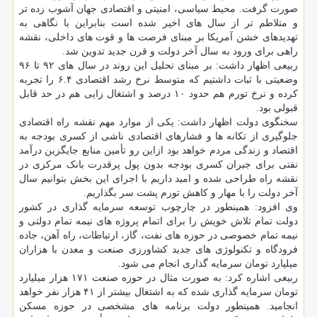
صورت گرفت. محیط سیاسی، امنیتی و اقتصادی جهان آشوب زده تر
و متلاطم تر از سال های اخیر شده است بنابراین با نگاهی به
تهدیدهای خشن آمریکا بر مبنای فرصت ها و قوت های داخلی، نقشه
راهی برای ورود به سال آخر دولت و قرن جدید تدوین شد.
ربیعی اظهار داشت: بر مبنای تحلیل این روند در سال های ۹۲ تا ۹۶
وضعیتی با ثبات داشتیم که متوسط نرخ رشد اقتصادی ۶.۴ را تجربه
کرده و نرخ تورم هم حدود ۱۰ درصد و اشتغال زایی هم در حد قابل
قبولی بود.
سخنگوی دولت اظهار داشت: یکی از موارد مهم نقشه راه اقتصادی
جلوگیری از تکانه ها و فشارهای اقتصادی ناشی از کسری بودجه به
اقتصاد و زندگی مردم خواهد بود ازاین رو تأمین منابع جایگزین درآمد
نفتی برای جبران کسری بودجه بدون پول پرقدرت بانک مرکزی در
نقشه راه طراحی شده و امید داریم با اجرای این بخش بتوانیم سال
آخر دولت را با مهار و کاهش تورم پشت سر بگذاریم.
وی افزود: همینطور در چارچوب توسعه سرمایه گذاری در کشور
دولت تمام تلاش خویش را برای اتمام پروژه های نیمه تمام دولتی و
نیمه تمام خصوصی در حوزه های نفت، گاز، ارتباطات، راه آهن، جاده
فرودگاه و تکنولوژی های جدید کشاورزی صنعت و معدن با هزاران
میلیارد تومان سرمایه گذاری انجام می شود.
ربیعی اشاره کرد: به صورت مثال در حوزه صنعت ۱۷۱ هزار میلیارد
تومان سرمایه گذاری شده که به اشتغال بیشتر از ۴۱ هزار نفر خواهد
انجامید. همینطور دولت برنامه های مشخصی در حوزه مسکن