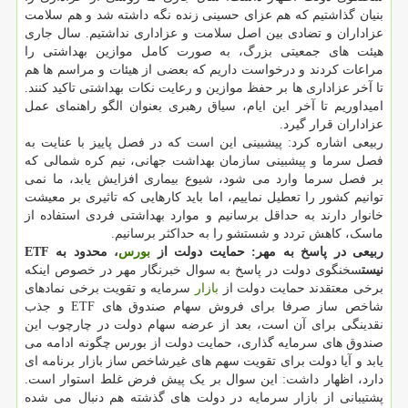
بنیان گذاشتیم که هم عزای حسینی زنده نگه داشته شد و هم سلامت
عزاداران و تضادی بین اصل سلامت و عزاداری نداشتیم. سال جاری
هیئت های جمعیتی بزرگ، به صورت کامل موازین بهداشتی را
مراعات کردند و درخواست داریم که بعضی از هیئات و مراسم ها هم
تا آخر عزاداری ها بر حفظ موازین و رعایت نکات بهداشتی تاکید کنند.
امیداوریم تا آخر این ایام، سیاق رهبری بعنوان الگو راهنمای عمل
عزاداران قرار گیرد.
ربیعی اشاره کرد: پیشبینی این است که در فصل پاییز با عنایت به
فصل سرما و پیشبینی سازمان بهداشت جهانی، نیم کره شمالی که
بر فصل سرما وارد می شود، شیوع بیماری افزایش یابد، ما نمی
توانیم کشور را تعطیل نماییم، اما باید کارهایی که تاثیری بر معیشت
خانوار دارند به حداقل برسانیم و موارد بهداشتی فردی استفاده از
ماسک، کاهش تردد و شستشو را به حداکثر برسانیم.
ربیعی در پاسخ به مهر: حمایت دولت از
بورس
، محدود به ETF
نیست
سخنگوی دولت در پاسخ به سوال خبرنگار مهر در خصوص اینکه
برخی معتقدند حمایت دولت از
بازار
سرمایه و تقویت برخی نمادهای
شاخص ساز صرفا برای فروش سهام صندوق های ETF و جذب
نقدینگی برای آن است، بعد از عرضه سهام دولت در چارچوب این
صندوق های سرمایه گذاری، حمایت دولت از بورس چگونه ادامه می
یابد و آیا دولت برای تقویت سهم های غیرشاخص ساز بازار برنامه ای
دارد، اظهار داشت: این سوال بر یک پیش فرض غلط استوار است.
پشتیبانی از بازار سرمایه در دولت های گذشته هم دنبال می شده