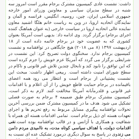
داشت: نشست عادی کمیسیون مشترک برجام مقرر است امروز سه
شنبه در سطح مدیران سیاسی و معاونین وزرای امور خارجه
جمهوری اسلامی ایران، چین، روسیه، انگلیس، فرانسه و آلمان و
نمایندگان اتحادیه اروپا، در وین به ریاست خانم هلگا اشمید معاون
نماینده عالی اتحادیه اروپا در سیاست خارجی (به عنوان هماهنگ کننده
اجرای برجام) برگزار گردد. وی ادامه داد: بدیهی است آمریکا بعنوان
کشوری که به عضویت خود در برجام خاتمه داده است از ۱۸
اردیبهشت ۱۳۹۷ (۸ می ۲۰۱۸) هیچ جایگاهی در توافقنامه و نشست
کمیسیون برجام ندارد. سخنگوی دولت تصریح کرد: این نشست در
شرایطی برگزار می گردد که آمریکا عزم خویش را جزم کرده است
که این توافق را نابود کند و تابحال چندین تلاش غیر قانونی و ناکام در
سطح شورای امنیت داشته است. ربیعی اظهار داشت: مبحث این
نشست پشتیبانی از برجام است و انتظار می رود همه اعضای
باقیمانده در برجام حمایت قاطع خویش را از آن اعلام و با اقدامات
غیر قانونی و قلدرمآبانه آمریکا مخالفت کنند. لازم به ذکر است،
کمیسیون مشترک برجام طبق ضمیمه ۴ برجام به صورت فصلی
تشکیل می شود. هدف ما در کمیسیون مشترک ضمن بررسی آخرین
تحولات توافقنامه پیگیری مسایل مربوط به رفع تحریم ها و اجرای
تعهدات هسته ای ذیل برجام است. تمامی اقدامات هسته ای همراه با
شفافیت و همکاری با آژانس و در قالب توافقنامه بوده است.
نفی
اقدامات دولت، با اهداف سیاسی کوتاه مدت، به ناامیدی مردم دامن
می زند
وی در پاسخ به سوال دیگری درمورد تشکیک عده ای نسبت به