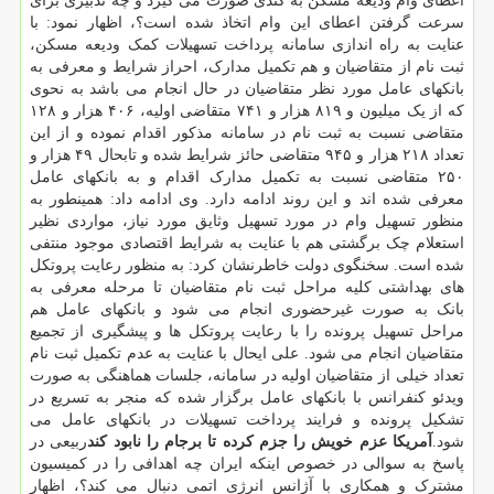
اعطای وام ودیعه مسکن به کندی صورت می گیرد و چه تدبیری برای
سرعت گرفتن اعطای این وام اتخاذ شده است؟، اظهار نمود: با
عنایت به راه اندازی سامانه پرداخت تسهیلات کمک ودیعه مسکن،
ثبت نام از متقاضیان و هم تکمیل مدارک، احراز شرایط و معرفی به
بانکهای عامل مورد نظر متقاضیان در حال انجام می باشد به نحوی
که از یک میلیون و ۸۱۹ هزار و ۷۴۱ متقاضی اولیه، ۴۰۶ هزار و ۱۲۸
متقاضی نسبت به ثبت نام در سامانه مذکور اقدام نموده و از این
تعداد ۲۱۸ هزار و ۹۴۵ متقاضی حائز شرایط شده و تابحال ۴۹ هزار و
۲۵۰ متقاضی نسبت به تکمیل مدارک اقدام و به بانکهای عامل
معرفی شده اند و این روند ادامه دارد. وی ادامه داد: همینطور به
منظور تسهیل وام در مورد تسهیل وثایق مورد نیاز، مواردی نظیر
استعلام چک برگشتی هم با عنایت به شرایط اقتصادی موجود منتفی
شده است. سخنگوی دولت خاطرنشان کرد: به منظور رعایت پروتکل
های بهداشتی کلیه مراحل ثبت نام متقاضیان تا مرحله معرفی به
بانک به صورت غیرحضوری انجام می شود و بانکهای عامل هم
مراحل تسهیل پرونده را با رعایت پروتکل ها و پیشگیری از تجمیع
متقاضیان انجام می شود. علی ایحال با عنایت به عدم تکمیل ثبت نام
تعداد خیلی از متقاضیان اولیه در سامانه، جلسات هماهنگی به صورت
ویدئو کنفرانس با بانکهای عامل برگزار شده که منجر به تسریع در
تشکیل پرونده و فرایند پرداخت تسهیلات در بانکهای عامل می
شود.
آمریکا عزم خویش را جزم کرده تا برجام را نابود کند
ربیعی در
پاسخ به سوالی در خصوص اینکه ایران چه اهدافی را در کمیسیون
مشترک و همکاری با آژانس انرژی اتمی دنبال می کند؟، اظهار