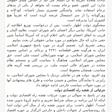
ایالات متحده آمریکا به آن استناد می کند از اساس مبنای حقوقی
ندارد؛ این کشور عضو برجام نیست که بخواهد از یکی از بندهای
برجام استفاده نماید. واشنگتن تفسیری بسیار ناشیانه، کودکانه و
زورگویانه را از سر استیصال عرضه کرده است که تقریباً هیچ
کشوری آنرا نپذیرفته است.
سخنگوی دولت اظهار داشت: پس از درخواست توزیع اطلاعیه از
جانب آمریکا، تمامی دیگر اعضای دائم شورای امنیت، بعلاوه آلمان و
قریب به اتفاق اعضای غیر دائم، اعلام کردند که آمریکا اساساً چنین
حقی ندارد که حال بخواهیم در مورد مبانی حقوقی آن بحث نماییم.
ربیعی تصریح کرد: تصمیم گیری در مورد پاسخ جمهوری اسلامی
ایران به هرگونه نقض قطعنامه ۲۲۳۱ و برجام، بر اساس مصوبه
مجلس شورای اسلامی، بر عهده شورایعالی امنیت ملی است. حق
مجلس شورای اسلامی، هماهنگ با سیاست کلی و منسجم نظام
متخذه در شورای عالی امنیت ملی، در بررسی همه گزینه های
متناسب، همچنان محفوظ است.
وی افزود: دولت هم در تعاملی نزدیک با مجلس شورای اسلامی، به
رایزنی با نمایندگان مجلس و شنیدن مباحث و طرح های پیشنهادی آنها
در مورد تحولات سیاست خارجی ادامه خواهد داد.
جزئیاتی از نقشه راه اقتصادی دولت
وی در پاسخ به سوالی در مورد جزئیات نقشه راه اقتصادی دولت و
اینکه آیا این برنامه بر مبنای شرایط تحریم و تداوم کرونا تدوین شده
است؟، اظهار داشت: برای تدوین نقشه راه از سال آخر دولت ابتدا
یک روندشناسی از تحولات داخلی و خارجی اثرگذار بر حوزه اقتصاد