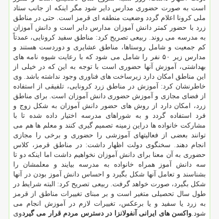
است به صورت حضوری مدارس دایر شود مگر اینکه از جانب ستاد
ملی کرونا اعلام گردد وضعیت منطقه ای قرمز است. حتی در مناطق
زرد با حضور کمتر دانش آموزان مدارس دایر است و دانش آموزان
به مدرسه می روند. ربیعی تصریح کرد: مناطق سفید کرونایی، عمدتاً
کم جمعیت و شامل روستاها، مناطق عشایری و دوردست هستند و
مدارس زیر ۵۰ نفر را شامل می شود که با رعایت شیوه نامه های
بهداشتی، آموزش آنها حضوری است با توجه به این که در خیلی از
این مناطق امکان دارد زیرساخت های فناوری وجود نداشته باشد. وی
خاطرنشان کرد: آموزش در مناطق زرد کرونایی، تلفیقی از استفاده
از فضای مجازی و آموزش حضوری دانش آموزان است. برای مناطق
زرد، امکان دارد از روش های حضور دانش آموزان به شکل زوج و
فرد استفاده گردد و به شوراهای مدرسه اختیار داده شده تا با
مشارکت خانواده ها دراین زمینه تصمیم گیری کنند و معلم ها هم می
توانند بعضی از فعالیتهای آموزشی را حضوری و برخی را مجازی
انجام دهند. سخنگوی دولت اظهار داشت: در مناطق قرمز، کلاس
حضوری به آن معنا برای دانش آموزان نخواهیم داشت اما اینکه دو تا
سه دانش آموز همراه خانواده به مدرسه بیایند و معلمشان را
بشناسند و تعامل آنها شکل بگیرد و احساس دانش آموز بودن در آنها
شکل بگیرد، صورت خواهد گرفت. ربیعی تصریح کرد: البته شرایط در
طول سال تحصیلی متغیر است و بر مبنای تغییرات مناطق از قرمز
به زرد یا سفید و یا برعکس، تغییرات لازم در آموزش انجام می
شود.
واکسن های ایرانی آنفولانزا در دسترس مردم قرار می گیرد
وی