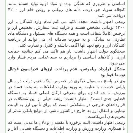
اساسی و ضروری که همگی نهاده و مواد اولیه تولید هستند مانند
کنجاله سویا، جو، ذرت، دانه های روغنی و روغن خام ارز ۴۲۰۰
دریافت می کنند.
ربیعی اظهار داشت: مجدد تاکید می کنم تمام وارد کنندگان با ارز
۴۲۰۰ تومانی مشخص هستند و فرایند ثبت سفارش، تخصیص ارز و
ترخیص کاملاً شفاف است و همه دستگاه های مسئول و دستگاه های
نظارتی به سادگی و به صورت سامانه ای می توانند از دریافت
کنندگان ارز و رفع تعهد آنها آگاهی داشته و کنترل و نظارت کنند.
سخنگوی دولت اظهار داشت: باز هم تاکید می کنم چنانچه حمایت
ارزی از کالاهای اساسی را برداریم به سبد غذایی مردم فشار وارد
می شود.
مشکل قرارداد ویلموتس، عدم پرداخت ارزهای فدراسیون فوتبال
توسط فیفا بود
وی در پاسخ به سوال دیگری در خصوص اینکه عزم دولت در سال
پایانی خدمت، با عنایت به ورود وزارت اطلاعات به بحث فساد در
ورزش، تا چه اندازه برای معرفی ارکان اصلی فساد به دستگاه
قضایی جدی است؟، اظهار داشت: ریشه خیلی از این مشکلات در
قراردادهای خارجی در مشکلاتی است که برای تأمین ارز به قیمت
نیمایی و انتقال ارز به خارج در کشور ناشی از موانع بانکی متاثر از
تحریم های آمریکاست.
ربیعی اظهار داشت: البته برخورد با مفسدان و دلال ها مدتی است که
با همکاری وزارت ورزش و وزارت اطلاعات و دستگاه قضایی آغاز و