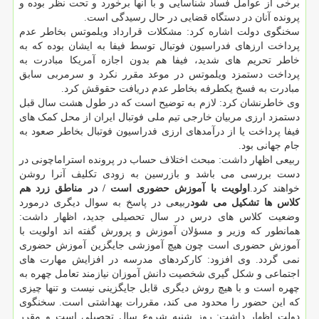
برخی از عوامل فساد شناسایی و با آنها برخورد و تحت نظر بوده و
پرونده آنان در دستگاه قضایی در حال رسیدگی است.
سخنگوی دولت اشاره کرد: مشکلات قرارداد ویلموتس بخاطر عدم
پرداخت ارزهای فدراسیون فوتبال توسط فیفا به ایشان بوده که به
خاطر تحریم های شدید، فیفا هم بدون اجازه آمریکا مبادرت به
پرداخت دستمزد ویلموتس در موعد مقرر نکرد و سرمربی سابق
مبادرت به فسخ یکطرفه بخاطر عدم دریافت حقوقش کرد.
وی خاطرنشان کرد: لازم به توضیح است که در طول هشت سال قبل
دستمزد ارزی مربیان خارجی تیم ملی فوتبال ایران از محل کمک های
فیفا پرداخت یا از درآمدهای ارزی فدراسیون فوتبال بخاطر صعود به
جام جهانی بود.
ربیعی اظهار داشت: مبحث اختلاف حساب در پرونده استراماچونی در
دست بررسی می باشد و بازرسین به زودی تکلیف آنرا روشن
خواهند کرد.
اولویت با آموزش حضوری است / در مناطق زرد هم
کلاس ها تشکیل می شود
ربیعی در پاسخ به سوال دیگری درمورد
وضعیت کلاس های درس در سال تحصیلی جدید، اظهار داشت:
همانطور که وزیر و مسؤلان آموزش و پرورش گفته اند اولویت با
آموزش حضوری است چون هیچ آموزشی جایگزین آموزش حضوری
نمی گردد. وی افزود: کارکردهای مدرسه در افزایش مهارت های
اجتماعی و شکل گیری شخصیت دانش آموزان نیازمند تعامل چهره به
چهره است و با هیچ روش دیگری قابل جایگزینی نیست و تنها چیزی
که این حضور را محدود می کند، مقررات بهداشتی است. سخنگوی
دولت اظهار داشت: روز شنبه شروع سال تحصیلی است و مقرر