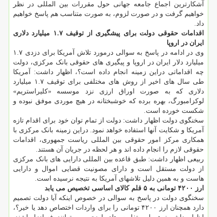
آشکارترین اجماع جامعه جهانی حول مقررات بین المللی در نظر
خواهیم گرفت و در صورت لزوم، به صورت متناسب هم پاسخ خواهیم
داد.
اقدامات حقوقی دولت برای پیشگیری از توقیف ۱.۷ میلیارد دلاری
ایران در اروپا
وی در ادامه در پاسخ به سوالی درمورد تلاش آمریکا برای دزدی ۱.۷
میلیارد دلار ایران در اروپا و پیگیری های حقوقی بانک مرکزی، دولت
چه اقداماتی دراین زمینه انجام داده است؟، اظهار داشت: آمریکا
طی سال های اخیر از روش های مختلفی برای توقیف ۱.۷ میلیارد
دلاری که به صورت اوراق ارزی نزد موسسه «کلیراستریم»
لوکزامبورگ، بهره برده که خوشبختانه در هیچ موردی موفق نبوده و
شکست خورده است.
سخنگوی دولت اظهار داشت: دولت از تمام توان خود برای اقدام تازه
آمریکا و شکایت آنها استفاده خواهد نمود. دراین زمینه بانک مرکزی با
همکاری مرکز امور حقوقی بین المللی ریاست جمهوری، اقدامات
حقوقی لازم را انجام داده اند و هر لحظه در جریان آن هستند.
ربیعی اظهار داشت: طبق قاعده بین المللی دارایی های بانک مرکزی
از دولت مستقل است و دارای مصونیت قضایی اموال و دارایی
هاست و به همین دلیل تلاشهای آمریکا به نتیجه نرسیده است.
ارز ۴۲۰۰ تومانی به ۵ قلم کالای اساسی تخصیص می یابد
سخنگوی دولت در پاسخ به سوالی در خصوص اینکه آیا دولت تصمیم
دارد همچنان ارز ۴۲۰۰ تومانی را برای واردات اختصاص دهد یا خیر؟،