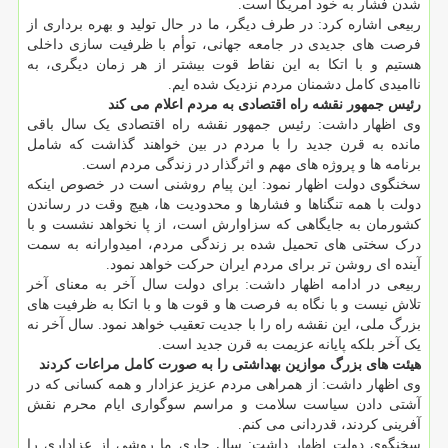
شدن فشار به خود آمریکا است.
ربیعی اشاره کرد: در طرف دیگر، ما در حال تولید و بهره برداری از
فرصت های جدیدی در جامعه جهانی، توأم با ظرفیت سازی داخلی
هستیم و با اتکا به این نقاط قوت بیشتر از هر زمان دیگری، به
ناامیدی کامل دشمنان مردم نزدیک شده ایم.
رئیس جمهور نقشه راه اقتصادی به مردم اعلام می کند
وی اظهار داشت: رئیس جمهور نقشه راه اقتصادی یک سال باقی
مانده به قرن جدید را با مردم در بین خواهند گذاشت که شامل
برنامه ها و پروژه های مهم و اثرگذار در زندگی مردم است.
سخنگوی دولت اظهار نمود: این پیام روشنی است در خصوص اینکه
دولت با همه تنگناها و فشارها و محدودیت ها، هیچ وقت در رساندن
کشورمان به جایگاهی که سزاوارش است، از پا نخواهد نشست و با
درک سختی های تحمیل شده بر زندگی مردم، امیدوارانه به سمت
آینده ای روشن تر برای مردم ایران حرکت خواهد نمود.
ربیعی در ادامه اظهار داشت: برای دولت سال آخر به معنای آخر
تلاش نیست و با نگاه به فرصت ها و قوت ها و با اتکا به ظرفیت های
بزرگ ملی، این نقشه راه را با جدیت تعقیب خواهد نمود. سال آخر نه
یک آخر بلکه پایانه عزیمت به قرن جدید است.
هیئت های بزرگ موازین بهداشتی را به صورت کامل مراعات کردند
وی اظهار داشت: از همراهی مردم عزیز عزادار و همه کسانی که در
آشتی دادن سیاست سلامت و مراسم سوگواری ایام محرم نقش
آفرینی کردند، قدردانی می کنم.
سخنگوی دولت اظهار داشت: سال جاری ما روشی از عزاداری را