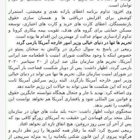
توامان است.
وی افزود: تداوم برنامه اعطای یارانه نقدی و معیشتی، استمرار
کوشش برای افزایش دریافتی ها و همسان سازی حقوق
بازنشستگان، اعطای کارت های خرید و کارت های اعتباری، توسعه
مسکن حمایتی برای گروه های هدف، تقویت بیمه بیکاری کرونا و
تداوم آزادسازی سهام عدالت از مهمترین این اقدام ها بوده است.
تحریم ها تنها در دنیای خیالی وزیر امور خارجه آمریکا بازمی گردد
ربیعی در پاسخ به سوال دیگری در واکنش به سخنان پمپئو در
خصوص اینکه با وجود مخالفت شورای امنیت با قطعنامه ضد ایرانی
آمریکا، تحریم های سازمان ملل ضد ایران از ۲۰ سپتامبر ۲۰۲۰
بازمی گردد، اظهار داشت: پس از دوبار شکست فضاحت بار آمریکا
در شورای امنیت سازمان ملل، تحریم ها تنها می تواند در دنیای خیالی
وزیر امور خارجه آمریکا بازگردد. البته رژیم سرکش آمریکا ثابت
کرده که این شکست ها نمی تواند به خیالات این رژیم خاتمه دهد.
وی اضافه کرد: تهدید با جار و جنجال هیچگاه نتوانسته جایگزین حقوق
و قوانین بین المللی شود و پافشاری آمریکا هم نخواهد توانست این
واقعیت را تغییر بدهد.
سخنگوی دولت اظهار داشت: «نه» بلند ملت های جهان در سازمان
ملل متحد برای فهماندن این حقیقت به آمریکای زورگو کافی بود که
پس از آخر آن سی روز دروغین، هیچ اتفاق تازه ای نخواهد افتاد.
ربیعی تصریح کرد: البته ما رفتار همه کشورها را زیر نظر داریم و
هرگونه پیروی از این قانون شکنی یکجانبه را به منزله سرپیچی از