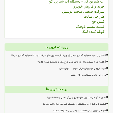
آب شیرین کن - دستگاه آب شیرین کن
خرید و فروش خودرو
شرکت صنعتی سخت پوشش
طراحی سایت
فیش حج
قیمت بیسیم باوفنگ
کوتاه کننده لینک
پربیننده ترین ها
آشنایی با سبد سرمایه گذاری دیجیتال ویپاد از صندوق های درآمد ثابت تا سرمایه گذاری در طلا
آزادسازی ۶ میلیارد دلار چه تاثیری بر نرخ دلار و معیشت مردم دارد؟
دو سناریوی مهم برای بازار سهام تا انتهای سال
بازار ارزهای دیجیتالی در فاز احتیاط
پربحث ترین ها
نقش بانکها در صندوق های ارزی بازیگر اصلی یا فقط ضامن؟
امنیت گردشگران و محافظت از طبیعت باید هم زمان تامین گردد
صرافی کوین بیس معاملات ۶ رمزارز را متوقف ساخت