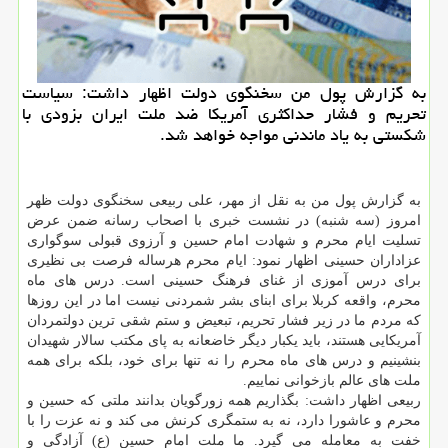
به گزارش پول من سخنگوی دولت اظهار داشت: سیاست
تحریم و فشار حداكثری آمریكا ضد ملت ایران بزودی با
شكستی به یاد ماندنی مواجه خواهد شد.
به گزارش پول من به نقل از مهر، علی ربیعی سخنگوی دولت ظهر
امروز (سه شنبه) در نشست خبری با اصحاب رسانه ضمن عرض
تسلیت ایام محرم و شهادت امام حسین و آرزوی قبولی سوگواری
عزاداران حسینی اظهار نمود: ایام محرم هرساله فرصت بی نظیری
برای درس آموزی از غنای فرهنگ حسینی است. درس های ماه
محرم، واقعه کربلا برای ابنای بشر شمردنی نیست اما در این روزها
که مردم ما در زیر فشار تحریم، تبعیض و ستم شقی ترین دولتمردان
آمریکایی هستند، باید یکبار دیگر خاضعانه به پای مکتب سالار شهیدان
بنشینیم و درس های ماه محرم را نه تنها برای خود، بلکه برای همه
ملت های عالم بازخوانی نماییم.
ربیعی اظهار داشت: بگذاریم همه زورگویان بدانند ملتی که حسین و
محرم و عاشورا دارد، نه به ستمگری کرنش می کند و نه عزت را با
خفت به معامله می گیرد. ما ملت امام حسین (ع) آزادگی و