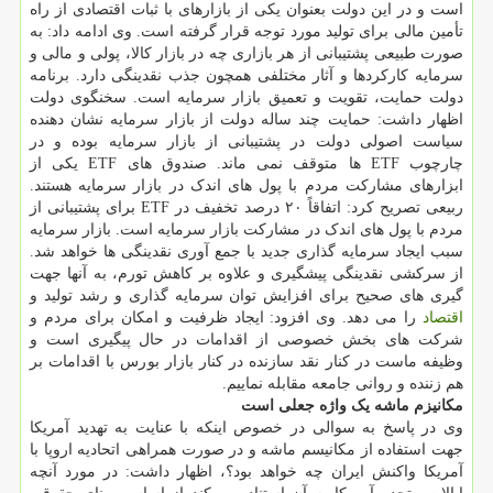
است و در این دولت بعنوان یکی از بازارهای با ثبات اقتصادی از راه
تأمین مالی برای تولید مورد توجه قرار گرفته است. وی ادامه داد: به
صورت طبیعی پشتیبانی از هر بازاری چه در بازار کالا، پولی و مالی و
سرمایه کارکردها و آثار مختلفی همچون جذب نقدینگی دارد. برنامه
دولت حمایت، تقویت و تعمیق بازار سرمایه است. سخنگوی دولت
اظهار داشت: حمایت چند ساله دولت از بازار سرمایه نشان دهنده
سیاست اصولی دولت در پشتیبانی از بازار سرمایه بوده و در
چارچوب ETF ها متوقف نمی ماند. صندوق های ETF یکی از
ابزارهای مشارکت مردم با پول های اندک در بازار سرمایه هستند.
ربیعی تصریح کرد: اتفاقاً ۲۰ درصد تخفیف در ETF برای پشتیبانی از
مردم با پول های اندک در مشارکت بازار سرمایه است. بازار سرمایه
سبب ایجاد سرمایه گذاری جدید با جمع آوری نقدینگی ها خواهد شد.
از سرکشی نقدینگی پیشگیری و علاوه بر کاهش تورم، به آنها جهت
گیری های صحیح برای افزایش توان سرمایه گذاری و رشد تولید و
اقتصاد
را می دهد. وی افزود: ایجاد ظرفیت و امکان برای مردم و
شرکت های بخش خصوصی از اقدامات در حال پیگیری است و
وظیفه ماست در کنار نقد سازنده در کنار بازار بورس با اقدامات بر
هم زننده و روانی جامعه مقابله نماییم.
مکانیزم ماشه یک واژه جعلی است
وی در پاسخ به سوالی در خصوص اینکه با عنایت به تهدید آمریکا
جهت استفاده از مکانیسم ماشه و در صورت همراهی اتحادیه اروپا با
آمریکا واکنش ایران چه خواهد بود؟، اظهار داشت: در مورد آنچه