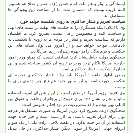
ایستادگی و ایثار و هم ملت امام حسن (ع) با صبر و صلح هم هستیم.
البته غریب نیست که دشمنان ملت ما از شناخت این پیچیدگی ها
مستاصل اند.
سیاست تحریم و فشار حداکثری به زودی شکست خواهد خورد
وی با اعلان اینکه ستمگران را به حکمت های نهفته در سنت های الهی
و سیاست ائمه و معصومین راهی نیست، تصریح کرد: ما اطمینان
داریم که سیاست تحریم و فشار بر مردم ما به زودی با شکستی به
یادماندنی مواجه خواهد شد و از امروز می توان نشانه های این
شکست و درماندگی را در چهره رهبران رژیم آمریکا دید.
سخنگوی دولت خاطرنشان کرد: تصادفی نیست که پمپئو وزیر امور
خارجه آمریکا ناکام ترین وزیر در تاریخ آن کشور شناخته شده و این
نشان از شکست فشار حداکثری است.
ربیعی اظهار داشت: آمریکا باید بداند فشار حداکثری تجربه ای
شکست خورده است و این مانور جدید هم هیچ چیز جدیدی برای ما
نیست.
وی افزود: رژیم آمریکا در تلاش است از
ابزار
شورای امنیت استفاده
نماید و تجارب نشان داده برای خروج از برجام از وجاهت و حقوق بین
الملی تهی بوده و فاقد مشروعیت در نزد افکار عمومی است.
سخنگوی دولت تصریح کرد: رژیم آمریکا به صورت مستقل هم هرچه
توان برای ابزار تحریم داشته، به کار بسته است و چیز جدید جهت
استفاده از آن در چنته ندارد. در نقطه تلاقی اراده ملی از یک سو و
انزوای جهانی آمریکا از سویی دیگر، فشار حداکثری در حال تبدیل