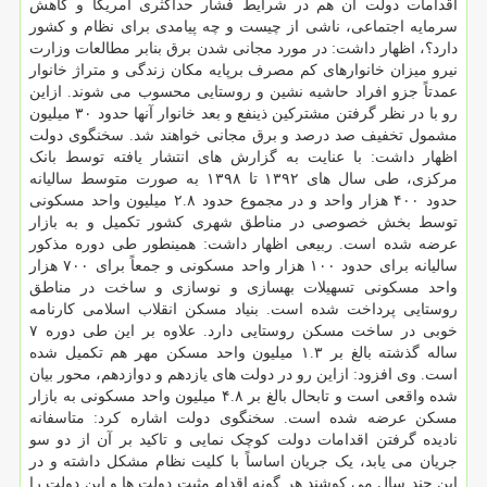
اقدامات دولت آن هم در شرایط فشار حداکثری آمریکا و کاهش
سرمایه اجتماعی، ناشی از چیست و چه پیامدی برای نظام و کشور
دارد؟، اظهار داشت: در مورد مجانی شدن برق بنابر مطالعات وزارت
نیرو میزان خانوارهای کم مصرف برپایه مکان زندگی و متراژ خانوار
عمدتاً جزو افراد حاشیه نشین و روستایی محسوب می شوند. ازاین
رو با در نظر گرفتن مشترکین ذینفع و بعد خانوار آنها حدود ۳۰ میلیون
مشمول تخفیف صد درصد و برق مجانی خواهند شد. سخنگوی دولت
اظهار داشت: با عنایت به گزارش های انتشار یافته توسط بانک
مرکزی، طی سال های ۱۳۹۲ تا ۱۳۹۸ به صورت متوسط سالیانه
حدود ۴۰۰ هزار واحد و در مجموع حدود ۲.۸ میلیون واحد مسکونی
توسط بخش خصوصی در مناطق شهری کشور تکمیل و به بازار
عرضه شده است. ربیعی اظهار داشت: همینطور طی دوره مذکور
سالیانه برای حدود ۱۰۰ هزار واحد مسکونی و جمعاً برای ۷۰۰ هزار
واحد مسکونی تسهیلات بهسازی و نوسازی و ساخت در مناطق
روستایی پرداخت شده است. بنیاد مسکن انقلاب اسلامی کارنامه
خوبی در ساخت مسکن روستایی دارد. علاوه بر این طی دوره ۷
ساله گذشته بالغ بر ۱.۳ میلیون واحد مسکن مهر هم تکمیل شده
است. وی افزود: ازاین رو در دولت های یازدهم و دوازدهم، محور بیان
شده واقعی است و تابحال بالغ بر ۴.۸ میلیون واحد مسکونی به بازار
مسکن عرضه شده است. سخنگوی دولت اشاره کرد: متاسفانه
نادیده گرفتن اقدامات دولت کوچک نمایی و تاکید بر آن از دو سو
جریان می یابد، یک جریان اساساً با کلیت نظام مشکل داشته و در
این چند سال می کوشند هر گونه اقدام مثبت دولت ها و این دولت را