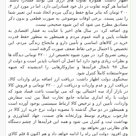
اظهار داشت: همواره تفاوت های ارزی می توانند فسادزا باشند.
اساساً هر گونه تفاوت در دل خود فسادزایی دارد، اما در مورد ارز ۴،
۲۰۰ تومان که بنابر منابع حفظ زندگی مردم اتخاذ شده این تعبیر شما
را نمی پسندد. برخی اوقات موضوعی به صورت قطعی و بدون ذکر
مصادیق مطرح می شود که این شیوه صحیحی نیست.
وی اضافه کرد: در سال های اخیر با عنایت به فشار اقتصادی به
طبقات پایین و البته عموم مردم و همینطور به منظور حفظ قدرت
خرید در کالاهای اساسی و تأمین دارو و مایحتاج زندگی مردم، این
تخصیص با احتمال برخی نقاط ضعف صورت گرفته است.
ربیعی تصریح کرد: در مورد شیوه تخصیص ارز ۴۲۰۰ تومانی دیدگاه ها
و نظرات زیادی وجود دارد اما اصل آن اجتناب ناپذیر است و دولت از
سال ۹۷ تابحال فرآیندها و سازوکارهایی را اندیشیده که شبهه
سوءاستفاده کاملاً کنترل شود.
سخنگوی دولت اظهار داشت: دریافت ارز اضافه برای واردات کالا،
دریافت ارز و عدم واردات و دریافت ارز ۴۲۰۰ تومانی و فروش کالا
در بازار آزاد سه احتمالی بود که می توانست باعث فساد شود که
دولت با راه اندازی سامانه جامع تجارت عملاً بین ثبت سفارش
واردات، تأمین ارز و ترخیص کالا ارتباط سیستمی بوجود آورده است
و همینطور در دو سال گذشته با مصوبه دولت نرخ خرید ارز کالا در
چارچوب پروفرم توسط وزارتخانه های صمت، جهاد کشاورزی و
بهداشت ثبت و کنترل می شود و همه این فرآیندها از چشم دستگاه
های نظارتی دور نخواهد بود.
وی افزود: دولت این راه را ادامه خواهد داد و هم اکنون ۵ قلم کالای