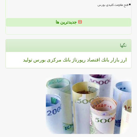
فتح مقاومت کلیدی بورس
جدیدترین ها
تگها
ارز
بازار
بانك
اقتصاد
رپورتاژ
بانك مركزی
بورس
تولید