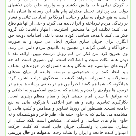
یا کوچک نمایی یا به چالش بکشند و به وارونه جلوه دادن تلاشهای
دولت می پردازند. تحلیل محتوای پیام های این رسانه ها نشان داده
است به هیچ عنوان به ظلم و جنایت آمریکا در ایجاد بی ثباتی و فشار
بر زندگی مردم نپرداخته و آنرا نادیده می گیرند و حتی از آنها هم دفاع
می کنند؛ تکلیف این ها مشخص استربیعی اظهار داشت: یک گروه
فکر می کنند با هدف سیاسی کوتاه مدت با نفی اقدامات دولت حق
انگاری برای جریان سازی دیگری ایجاد می شود و به صورت
ناخودآگاه و ناشی گرانه در مجموع به ناامیدی مردم دامن می زنند.
وی تصریح کرد: من فکر می کنم روش درست تبیین، ارائه، نقد با
دیدن همه نکات مثبت و اشکالات است، این مسیری است که چه
گروه های سیاسی، چه نخبگان و همه دلسوزان در حوزه های مختلف
باید اتخاذ کنند. راه خوشبختی و توسعه جامعه از میان نقدهای
مسئولانه و دلسوزانه خواهد گذشت. سخنگوی دولت اشاره کرد:
همانگونه که شما هم گفتید اخیراً من هم در بعضی رسانه ها و هم در
تریبون ها مواردی را دیدم و شنیدم که نه شیوه اسلامی و نه اخلاقی و
نه موافق با سیره امام خمینی (ره) و مقام معظم رهبری است.
بکارگیری تعابیری زننده و هم غیر اخلاقی با هرگونه بیانی به نفع
جامعه نیست. همینطور این روزها تصاویر و مضامین و کلیپ هایی را
مشاهده می نماییم که نه حاوی جنبه های طنز فاخر و هوشمندانه و نه
حاوی پیام های سیاسی و اجتماعی مشخص است بلکه شکلی از
بیماری سیاسی یا وابستگی جریان هایی است که کلیت حرکت
امیدوار کننده جامعه و ایران را نشانه رفته اند.
دولت در حال بررسی