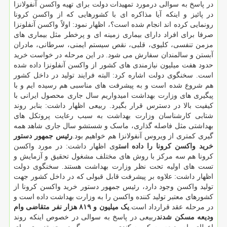
در پاسخ به سوالی درمورد تمهیدات دولت برای تهیه واکسن آنفولانزا
در پائیز و اینکه آیا مذاکره ای با کشورهایی که از واکسن کرونا
رونمایی کرده اند انجام شده است؟، اظهار نمود: اولاً واکسن آنفلونزا
صرفا برای افراد دارای بیماری زمینه ای و پرخطر مثل بیماری های
مزمن تنفسی، کلیوی، قلبی، نقص سیستم ایمنی، سرطانی، مادران
آبستن و سالمندان سفارش می شود. در این مرحله در خواست خرید
حدود هفت میلیون نیازمندی های کشور از واکسن آنفلونزا داده شده
است. سخنگوی دولت اشاره کرد: البته فرایند تولید در داخل کشور
هم شروع شده است و به پیشرفت های مناسبی هم رسیده ایم و با
پیگیری های وزارت بهداشت امیدواریم سال جاری محصول ایرانی با
کیفیت بالا در دسترس قرار بگیرد. ربیعی اظهار داشت: بنابر روند
شتابی کارشناسان وزارت بهداشت به سبب رعایت پروتکل های
بهداشتی مثل فاصله گذاری، ماسک و شستشو سال جاری شاهد همه
گیری کمتری از ویروس آنفولانزا هم خواهیم بود.
رئیس جمهور دستور
خرید واکسن کرونا را داده است
وی اظهار داشت: در مورد واکسن
کرونا هم سه مرکز با روش های مختلف مشغول تحقیق و آزمایش و
تست های اولیه تحت نظر وزارت بهداشت هستند. سخنگوی دولت
اظهار داشت: علاوه بر پیشرفت قابل قبولی که در داخل کشور جهت
تولید واکسن وجود دارد، رئیس جمهور دستور خرید واکسن کرونا از
کشورهای معتبر تولید کننده واکسن را به وزارت بهداشت داده است و
در مرحله عقد قرارداد است.
یک میلیون و ۸۱۹ هزار نفر متقاضی وام
ودیعه مسکن شدند
ربیعی در پاسخ به سوالی در خصوص اینکه روند