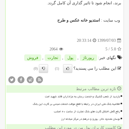
برند، انجام شود تا تاثیر گذاری آن کامل گردد.
وب سایت
:
استدیو خانه عکس و طرح
1399/07/03
20:33:14
2064
/ 5
5.0
تگهای خبر:
رپورتاژ
,
پول
,
تجارت
,
فروش
این مطلب را می پسندید؟
(0)
(1)
تازه ترین مطالب مرتبط
بازدید از شعب کشیک و خدمت رسان به عزاداران قائد شهید امت
اطلاعیه بانک ملی ایران در رابطه با قطع موقت خدمات مبتنی بر کارت این بانک
رفع کامل اختلال کارت های بانک تجارت از ساعت ۲۰ امشب
نوسان محدود دلار، یورو و درهم در مرکز مبادله ارز
کامنت کاربران پول من در مورد این مطلب