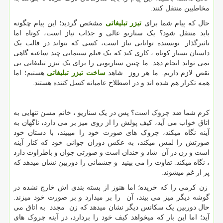
مخاطبین منتقل کنند.
حال که پیام شما برای
تیزر تبلیغاتی
مشخص گردید؛ این پیام چگونه
باید منتقل شود؟ یک سناریو عالی و جذاب نیاز است، کوتاه اما
تاثیرگذار. نویسنده توانایی نیاز است، کسی که بتواند در قالب یک
داستان بسیار کوتاه ، کاری کند که یک فیلم سینمایی چند ساعته گاهی
نمی تواند انجام دهد. ما چنین سناریویی را برای یک تیزر تبلیغاتی بی
نقص لازم داریم. ما هر روز شاهد
ساخت تیزر تبلیغاتی
هستیم؛ اما
همه تکرار هم شده اند و در اصطلاح عامیانه کسل کننده هستند.
کرم شما ضد چروک است؟ پس در یک سناریو ، خانم مسن تنهایی به
اتاق خواب می آید، کیف پولش را از روی میز بر می دارد، ناگهان به
آینه نگاه میکند، چروک های صورت خود را میبیند، با دستان خود
صورتش را لمس میکند، به عکس دوران جوانی خود که کنار آینه
است و زن در آن شاد و خندان است و صورتی جوان و باطراوت دارد
، نگاه میکند. تفاوت را می بینید و چشمانی را دوربین نشان میدهد که
پر از غم میشوند.
زن کرمی را که خریده؛ اما هنوز از بسته بندی اش خارج نشده در
گوشه دیگر میز می بیند، آن را بر میدارد و بر صورت خود میزند.
حال دوربین یک سکانس دیگر نشان میدهد که زن مجدد به اتاق می
آید؛ اما این بار که میخواهد کیف خود را بردارد، در آینه چروک های