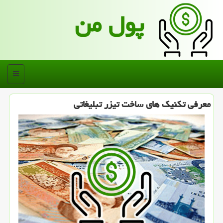
پول من
منو
معرفی تكنیك های ساخت تیزر تبلیغاتی