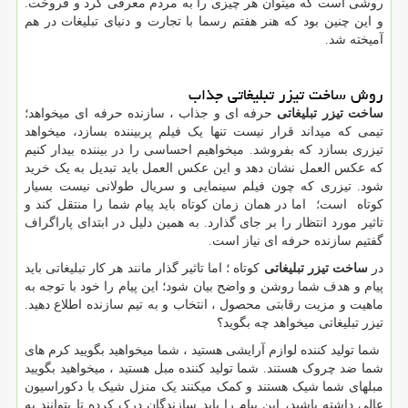
روشی است که میتوان هر چیزی را به مردم معرفی کرد و فروخت.
و این چنین بود که هنر هفتم رسما با تجارت و دنیای تبلیغات در هم
آمیخته شد.
روش ساخت تیزر تبلیغاتی جذاب
ساخت تیزر تبلیغاتی
حرفه ای و جذاب ، سازنده حرفه ای میخواهد؛
تیمی که میداند قرار نیست تنها یک فیلم پربیننده بسازد، میخواهد
تیزری بسازد که بفروشد. میخواهیم احساسی را در بیننده بیدار کنیم
که عکس العمل نشان دهد و این عکس العمل باید تبدیل به یک خرید
شود. تیزری که چون فیلم سینمایی و سریال طولانی نیست بسیار
کوتاه است؛ اما در همان زمان کوتاه باید پیام شما را منتقل کند و
تاثیر مورد انتظار را بر جای گذارد. به همین دلیل در ابتدای پاراگراف
گفتیم سازنده حرفه ای نیاز است.
در
ساخت تیزر تبلیغاتی
کوتاه ؛ اما تاثیر گذار مانند هر کار تبلیغاتی باید
پیام و هدف شما روشن و واضح بیان شود؛ این پیام را خود با توجه به
ماهیت و مزیت رقابتی محصول ، انتخاب و به تیم سازنده اطلاع دهید.
تیزر تبلیغاتی میخواهد چه بگوید؟
شما تولید کننده لوازم آرایشی هستید ، شما میخواهید بگویید کرم های
شما ضد چروک هستند. شما تولید کننده مبل هستید ، میخواهید بگویید
مبلهای شما شیک هستند و کمک میکنند یک منزل شیک با دکوراسیون
عالی داشته باشید، این پیام را باید سازندگان درک کرده تا بتوانند به