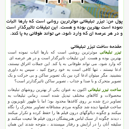
پول من: تیزر تبلیغاتی موثرترین روشی است كه بارها اثبات
نموده است بهترین بوده و هست. این تبلیغات تاثیرگذار است
و در هر عرصه ای كه وارد شود، می تواند طوفانی به پا كند.
مقدمه ساخت تیزر تبلیغاتی
تیزر تبلیغاتی
موثرترین روشی است که بارها اثبات نموده است
بهترین بوده و هست. این تبلیغات تاثیرگذار است و در هر عرصه ای
که وارد شود، می تواند طوفانی به پا کند. این جملات اغراق نیستند،
ادعا نیستند ، تنها کافی است به خود رجوع کنید ، سپس به داوری
بنشینید. مگر میتوان ادعا کرد بین یک تصویر ساکن و بی حرکت و یک
تصویر متحرک و با صدا و جذاب ، تصویر ساکن تاثیرگذارتر است؟
ساخت تیزر تبلیغاتی
اکنون به عنوان یکی از بهترین روشهای تبلیغات
محصولات و کالاهای مختلف تبدیل شده است. زمانی تبلیغات به
تصاویر درج شده بر روی کاغذها محدود بود؛ اما با ظهور تلویزیون و
ساخت فیلمها دیده شد چگونه مردم مشتاقانه تصاویر متحرک را نگاه
میکنند و چگونه دیالوگهای درون فیلم ها را حفظ کرده و تکرار میکنند
، دیدند چگونه از سبک لباس هنرپیشگان درون فیلم ها تبعیت میکنند و
سلیقه آنان را در آرایش و رفتار میپسندند ، متوجه شدند این همان