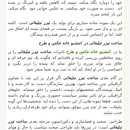
خود را دوباره نگاه میکند، میبیند که کاهش یافته و کمرنگ تر شده
اند. دست به صورت خود میکشد، به عکس جوانی خود نگاه میکند،
این بار لبخند میزند.
این یک نمونه ساده سناریو برای تولید یک
تیزر تبلیغاتی
است. کلمه
ای رد و بدل نمی شود، پر بازیگر نیست، در فضای بسته ای اتفاق می
افتد؛ اما پر احساس است و پر از حس همدردی بینندگان.
ساخت تیزر تبلیغاتی در
استدیو خانه عکس و طرح
ما در
استدیو خانه عکس و طرح
تاثیرات
ساخت تیزر تبلیغاتی
را بر
روی مخاطبین بررسی کرده و یافته‌ایم که چگونه یک تیم حرفه ای و
خلاق می تواند تیزری را خلق نماید که بیننده را دربر بگیرد و
احساسی را در او ایجاد کند که به ثبت برند شما منجر شود.
در گام بعدی
ساخت تیزر تبلیغاتی
اگر قرار بر این شد با تصاویر
گرافیکی تیزر ساخته شود، بهترین سازندگان دست به کار شده و با
کمک نویسندگان شخصیتهای دوست داشتنی را خلق مینماید، جلوهای
گرافیکی برای تاثیر بیشتر میبایست حضوری پررنگ و مداوم داشته
باشند، قطعا نمونه هایی از این دست را دیده اید؛ شخصیت‌ها این گونه
تبلیغات، بعد از چند تیزر موفق میتوانند برای خود طرفداران زیادی را
جذب نمایند.
طراحی صحنه و فضاسازی و دکوراسیون مرحله بعدی
ساخت تیزر
تبلیغاتی
است؛ در تیزرها باید طراحی صحنه متناسب با حال و هوای