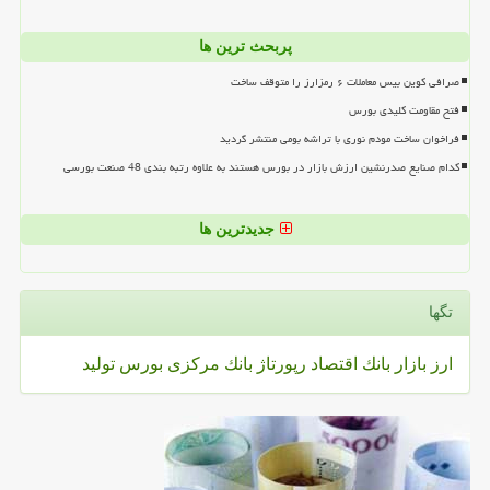
پربحث ترین ها
صرافی کوین بیس معاملات ۶ رمزارز را متوقف ساخت
فتح مقاومت کلیدی بورس
فراخوان ساخت مودم نوری با تراشه بومی منتشر گردید
کدام صنایع صدرنشین ارزش بازار در بورس هستند به علاوه رتبه بندی 48 صنعت بورسی
جدیدترین ها
تگها
ارز
بازار
بانك
اقتصاد
رپورتاژ
بانك مركزی
بورس
تولید