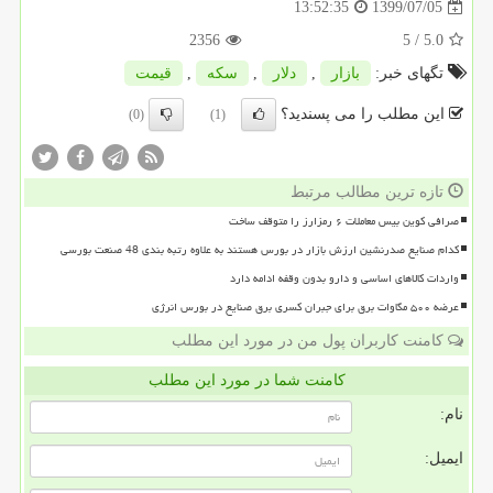
1399/07/05
13:52:35
2356
/ 5
5.0
تگهای خبر:
بازار
,
دلار
,
سكه
,
قیمت
این مطلب را می پسندید؟
(0)
(1)
تازه ترین مطالب مرتبط
صرافی کوین بیس معاملات ۶ رمزارز را متوقف ساخت
کدام صنایع صدرنشین ارزش بازار در بورس هستند به علاوه رتبه بندی 48 صنعت بورسی
واردات کالاهای اساسی و دارو بدون وقفه ادامه دارد
عرضه ۵۰۰ مگاوات برق برای جبران کسری برق صنایع در بورس انرژی
کامنت کاربران پول من در مورد این مطلب
کامنت شما در مورد این مطلب
نام:
ایمیل: