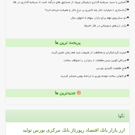
آشنایی با سبد سرمایه گذاری دیجیتال ویپاد از صندوق های درآمد ثابت تا سرمایه گذاری در طلا
آزادسازی ۶ میلیارد دلار چه تاثیری بر نرخ دلار و معیشت مردم دارد؟
دو سناریوی مهم برای بازار سهام تا انتهای سال
بازار ارزهای دیجیتالی در فاز احتیاط
پربحث ترین ها
امنیت گردشگران و محافظت از طبیعت باید هم زمان تامین گردد
صرافی کوین بیس معاملات ۶ رمزارز را متوقف ساخت
فتح مقاومت کلیدی بورس
فراخوان ساخت مودم نوری با تراشه بومی منتشر گردید
جدیدترین ها
تگها
ارز
بازار
بانك
اقتصاد
رپورتاژ
بانك مركزی
بورس
تولید