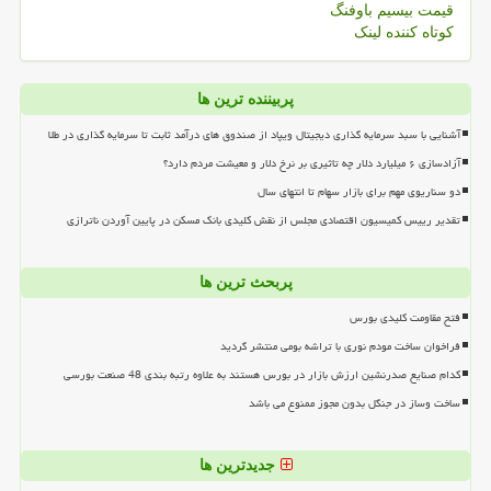
قیمت بیسیم باوفنگ
کوتاه کننده لینک
پربیننده ترین ها
آشنایی با سبد سرمایه گذاری دیجیتال ویپاد از صندوق های درآمد ثابت تا سرمایه گذاری در طلا
آزادسازی ۶ میلیارد دلار چه تاثیری بر نرخ دلار و معیشت مردم دارد؟
دو سناریوی مهم برای بازار سهام تا انتهای سال
تقدیر رییس کمیسیون اقتصادی مجلس از نقش کلیدی بانک مسکن در پایین آوردن ناترازی
پربحث ترین ها
فتح مقاومت کلیدی بورس
فراخوان ساخت مودم نوری با تراشه بومی منتشر گردید
کدام صنایع صدرنشین ارزش بازار در بورس هستند به علاوه رتبه بندی 48 صنعت بورسی
ساخت وساز در جنگل بدون مجوز ممنوع می باشد
جدیدترین ها