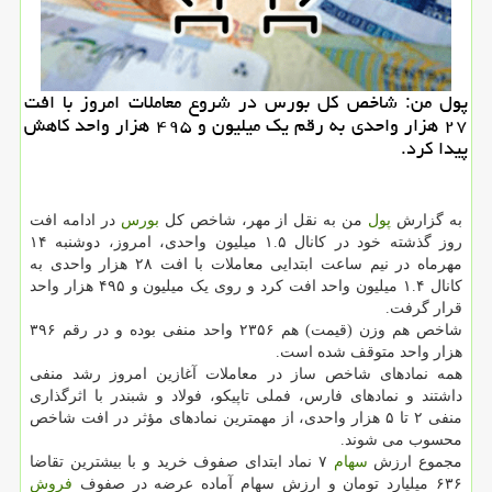
پول من: شاخص كل بورس در شروع معاملات امروز با افت
۲۷ هزار واحدی به رقم یك میلیون و ۴۹۵ هزار واحد كاهش
پیدا كرد.
به گزارش
پول
من به نقل از مهر، شاخص کل
بورس
در ادامه افت
روز گذشته خود در کانال ۱.۵ میلیون واحدی، امروز، دوشنبه ۱۴
مهرماه در نیم ساعت ابتدایی معاملات با افت ۲۸ هزار واحدی به
کانال ۱.۴ میلیون واحد افت کرد و روی یک میلیون و ۴۹۵ هزار واحد
قرار گرفت.
شاخص هم وزن (قیمت) هم ۲۳۵۶ واحد منفی بوده و در رقم ۳۹۶
هزار واحد متوقف شده است.
همه نمادهای شاخص ساز در معاملات آغازین امروز رشد منفی
داشتند و نمادهای فارس، فملی تاپیکو، فولاد و شبندر با اثرگذاری
منفی ۲ تا ۵ هزار واحدی، از مهمترین نمادهای مؤثر در افت شاخص
محسوب می شوند.
مجموع ارزش
سهام
۷ نماد ابتدای صفوف خرید و با بیشترین تقاضا
۶۳۶ میلیارد تومان و ارزش سهام آماده عرضه در صفوف
فروش