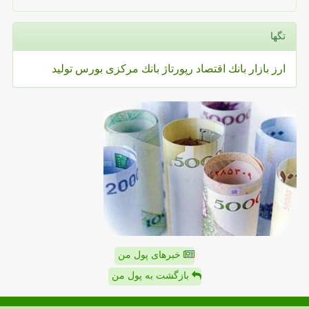
تگها
ارز
بازار
بانك
اقتصاد
رپورتاژ
بانك مركزی
بورس
تولید
خبرهای پول من
بازگشت به پول من