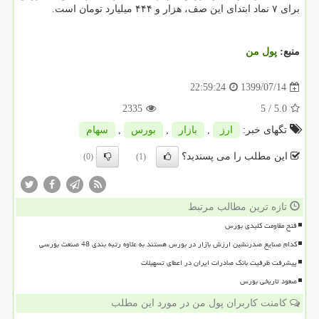
برای ۷ نماد ابتدای این صف، هزار و ۴۴۴ میلیارد تومان است.
منبع:
پول من
1399/07/14
22:59:24
2335
/ 5
5.0
تگهای خبر:
ارز
,
بازار
,
بورس
,
سهام
این مطلب را می پسندید؟
(0)
(1)
تازه ترین مطالب مرتبط
فتح مقاومت کلیدی بورس
کدام صنایع صدرنشین ارزش بازار در بورس هستند به علاوه رتبه بندی 48 صنعت بورسی
پیشرفت ظرفیت بانک صادرات ایران در اعطای تسهیلات
صعود تاریخی بورس
کامنت کاربران پول من در مورد این مطلب