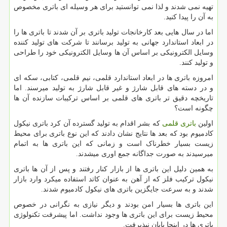
تهیه نمی شدند و لذا نمی توانستید برای هر وسیله ای باتری مخصوص
به آن را پیدا کنید.
اما در سال هایی بعد کارخانجات تولید باتری بر آن شدند تا باتری ها را
در ابعاد استاندارد جهانی به تولید برسانند تا شرکت های تولید کننده
وسایل الکترونیکی بر اساس آن ها وسایل الکترونیکی خود را طراحی
و تولید کنند.
امروزه باتری ها در ابعاد استاندارد قلمی، نیم قلمی، کتابی، سکه ای
و در دسته های قابل شارژ و غیر قابل شارژ به تولید میرسند. اما
تاریخچه دقیق تر باتری های قلمی بر اساس ترکیبات سازنده آن ها
چگونه است؟
اولین
باتری قلمی
که بشر اقدام به تولید گسترده آن کرد باتری نیکول
کادمیوم بود که بعد ها نتایج نشان دادند که این نوع باتری برای محیط
زیست بسیار خطرناک است و زمانی که این باتری ها به اتمام
میرسیدند به صورت جداگانه جمع اوری میشدند.
به همین دلیل این باتری ها از بازار کنار رفتند و پس از آن ها باتری
نیکول ترکیب فلز که از آهن به عنوان کاتد استفاده میکرد وارد بازار
شدند و به سرعت جایگزین باتری های نیکول کادمیوم شدند.
این باتری ها بسیار امن بودند و دیگر نیازی به نگرانی در خصوص
محیط زیست برای این باتری ها وجود نداشت. اما پیشرفت تکنولوژی
باتری ها در اینجا پایان نپذیرفت.