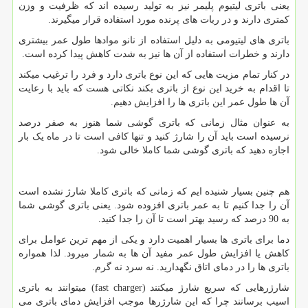
یعنی باتری لیتیوم پلیمر نیز به تولید رسیده اند که ظرفیت و وزن
کمتری دارند و در ربات های پرنده مورد استفاده قرار میگیرند.
باتری های لیتیومی به دلیل استفاده از نانو موادها طول عمر بیشتری
دارند و خطرات استفاده از آن ها نیز به شدت کاهش پیدا کرده است.
در کنار تمام مزیت هایی که این نوع باتری دارد و فرد را ترغیب میکند
تا اقدام به خرید این نوع از باتری بکند نکاتی هست که باید با رعایت
آن ها طول عمر این باتری ها را افزایش دهیم.
به عنوان مثال زمانی که باتری گوشی شما هنوز به صفر درصد
نرسیده است باید آن را شارژ کنید و تنها کافی است تا در ماه یک بار
اجازه دهید که باتری گوشی شما کاملا خالی شود.
هم چنین بسیار شنیده ایم که زمانی که باتری کاملا شارژ نشده است
آن را جدا کنیم تا به عمر باتری افزوده شود. یعنی باتری گوشی شما
به 90 درصد که رسید بهتر است تا آن را جدا کنید.
دما برای باتری ها بسیار اهمیت دارد و یکی از مهم ترین عوامل برای
کاهش یا افزایش طول عمر مفید آن ها به شمار میرود. لذا همواره
باتری ها را در دمای اتاق نگهدارید. نه سرد نه گرم.
شارژرهایی که سریع شارژ میکنند (
fast charger
) میتوانند به باتری
اسیب برسانند چرا که این شارژرها موجب افزایش دمای باتری می