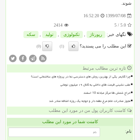
شوند.
1399/07/08
16:52:20
2414
/ 5
5.0
تگهای خبر:
رپورتاژ
,
تكنولوژی
,
تولید
,
سكه
این مطلب را می پسندید؟
(0)
(1)
تازه ترین مطالب مرتبط
چرا کلایمر یکی از بهترین روش های دسترسی نما در پروژه های ساختمانی است؟
عقب نشینی قیمت طلای داخلی به کانال ۱۹ میلیون تومانی
حراج شمش طلا مرکز مبادله 10 اسفند
مجوز صادرات تخم مرغ نطفه دار و جوجه یک روزه اضافه صادر شد
کامنت کاربران پول من در مورد این مطلب
کامنت شما در مورد این مطلب
نام: