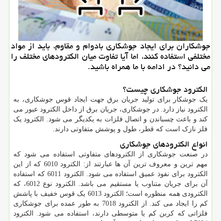
جوشكاران برای ایجاد جوشكاری بادوام و مقاوم، باید از مواد
مختلفی استفاده كنند، اما آیا تفاوت میان الكترودهای مختلف را
می دانید؟ در ادامه با ما همراه باشید.
الکترود جوشکاری چیست؟
یک جوشکار برای تولید جریان برق جهت ایجاد قوس جوشکاری، به
الکترود نیاز دارد. در جوشکاری، جریان برق از داخل الکترود عبور می
کند و باعث چسباندن و اتصال فلزات به یکدیگر می شود. الکترود یک
فلز نازک است که قطر، طول و پوشش متفاوتی دارند.
انواع الکترودهای جوشکاری
در صنعت جوشکاری از الکترودهای متفاوتی استفاده می شود که
مهم ترین و معروف ترین آن ها عبارتند از: الکترود 6010 که از این
الکترود برای نفوذ عمیق استفاده می شود. الکترود 6011 که استفاده
آن برای جریان متناوب یا مستقیم می باشد. الکترود نوع 6012، که
الکترودی همه منظوره است؛ الکترود 6013 یک قوس خفیف با پاشش
کم را ایجاد می کند. از الکترود 7018 به طور عمده برای جوشکاری
فلزاتی که کربن کم یا متوسطی دارند، استفاده می شود. الکترود