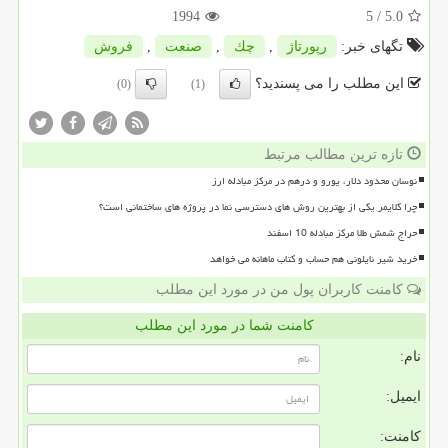
1994
/ 5
5.0
تگهای خبر:
رپورتاژ
,
چك
,
صنعت
,
فروش
این مطلب را می پسندید؟
(0)
(1)
تازه ترین مطالب مرتبط
نوسان محدود دلار، یورو و درهم در مرکز مبادله ارز
چرا کلایمر یکی از بهترین روش های دسترسی نما در پروژه های ساختمانی است؟
حراج شمش طلا مرکز مبادله 10 اسفند
خرید شیر نایلونی هم حساب و کتاب ماهانه می خواهد
کامنت کاربران پول من در مورد این مطلب
کامنت شما در مورد این مطلب
نام:
ایمیل:
کامنت: