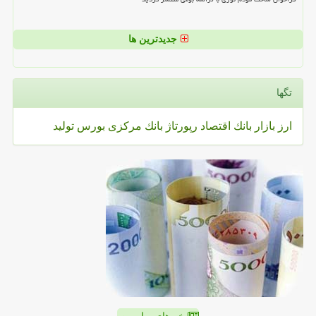
جدیدترین ها
تگها
ارز
بازار
بانك
اقتصاد
رپورتاژ
بانك مركزی
بورس
تولید