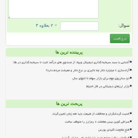
سوال:
= ۲ بعلاوه ۳
پربیننده ترین ها
آشنایی با سبد سرمایه گذاری دیجیتال ویپاد از صندوق های درآمد ثابت تا سرمایه گذاری در طلا
آزادسازی ۶ میلیارد دلار چه تاثیری بر نرخ دلار و معیشت مردم دارد؟
دو سناریوی مهم برای بازار سهام تا انتهای سال
بازار ارزهای دیجیتالی در فاز احتیاط
پربحث ترین ها
امنیت گردشگران و محافظت از طبیعت باید هم زمان تامین گردد
صرافی کوین بیس معاملات ۶ رمزارز را متوقف ساخت
فتح مقاومت کلیدی بورس
فراخوان ساخت مودم نوری با تراشه بومی منتشر گردید