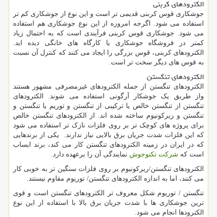
الکترودهای کربنی
جوشکاری قوس کربنی قدیمی تر است و این نوع از جوشکاری کم تر
استفاده می شود. اگرجه امروزه از این نوع جوشکاری هم استفاده
می شود. جوشکاری قوس کربنی فرآیندی است که به احتمال زیاد
کمتر در فروشگاه جوشکاری یا کارگاه های خانگی دیده اید.
الکترودهای کربنی، قوس بزرگی را ایجاد می کنند که کنترل آن نسبت
به قوس های دیگر سخت تر است.
الکترودهای تنگستن
الکترودهای تنگستن از جمله الکترودهای غیرمصرفی مشهور هستند
واز طریق یک جوشکار آرگونی استفاده می شوند. الکترودهای
تنگستن از تنگستن خالص یا ترکیبی از تنگستن و توریم یا تنگستن و
تنگستن و زیرکونیوم ساخته شده اند. از الکترودهای تنگستن خالص
برای پروژه های کوچک تر بر روی فلزات نازک تر استفاده می شود
که این فلزات شدت جریان برق بالایی نیاز ندارند. یکی از برندهایی
که در ایران در زمینه الکترودهای تنگستن کار می کند، برند ایساب
است که
شرکت تکنوجوش
نمایندگی آن را برعهده دارد.
الکترودهای تنگستن/ریرکونیوم بر روی فلزات سنگین تر به خوبی کار
می کنند، اما به اندازه الکترودهای تنگستن/ توریوم مقاوم نیستند.
تنگستن / توریوم شکل معروف تر الکترودهای تنگستن است و قوی
ترین جوشکاری ها با شدت جریان برق بالا با استفاده از این نوع
الکترودها انجام می شود.