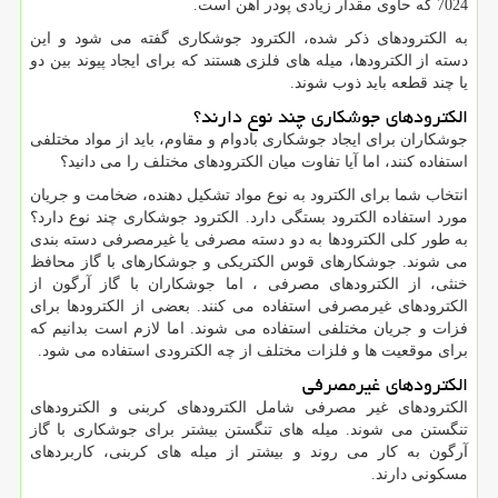
7024 که حاوی مقدار زیادی پودر آهن است.
به الکترودهای ذکر شده، الکترود جوشکاری گفته می شود و این
دسته از الکترودها، میله های فلزی هستند که برای ایجاد پیوند بین دو
یا چند قطعه باید ذوب شوند.
الکترودهای جوشکاری چند نوع دارند؟
جوشکاران برای ایجاد جوشکاری بادوام و مقاوم، باید از مواد مختلفی
استفاده کنند، اما آیا تفاوت میان الکترودهای مختلف را می دانید؟
انتخاب شما برای الکترود به نوع مواد تشکیل دهنده، ضخامت و جریان
مورد استفاده الکترود بستگی دارد. الکترود جوشکاری چند نوع دارد؟
به طور کلی الکترودها به دو دسته مصرفی یا غیرمصرفی دسته بندی
می شوند. جوشکارهای قوس الکتریکی و جوشکارهای با گاز محافظ
خنثی، از الکترودهای مصرفی ، اما جوشکاران با گاز آرگون از
الکترودهای غیرمصرفی استفاده می کنند. بعضی از الکترودها برای
فزات و جریان مختلفی استفاده می شوند. اما لازم است بدانیم که
برای موقعیت ها و فلزات مختلف از چه الکترودی استفاده می شود.
الکترودهای غیرمصرفی
الکترودهای غیر مصرفی شامل الکترودهای کربنی و الکترودهای
تنگستن می شوند. میله های تنگستن بیشتر برای جوشکاری با گاز
آرگون به کار می روند و بیشتر از میله های کربنی، کاربردهای
مسکونی دارند.