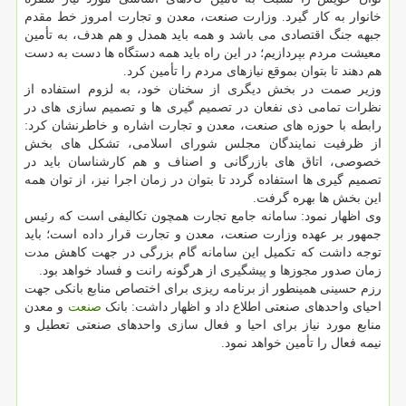
خانوار به کار گیرد. وزارت صنعت، معدن و تجارت امروز خط مقدم
جبهه جنگ اقتصادی می باشد و همه باید همدل و هم هدف، به تأمین
معیشت مردم بپردازیم؛ در این راه باید همه دستگاه ها دست به دست
هم دهند تا بتوان بموقع نیازهای مردم را تأمین کرد.
وزیر صمت در بخش دیگری از سخنان خود، به لزوم استفاده از
نظرات تمامی ذی نفعان در تصمیم گیری ها و تصمیم سازی های در
رابطه با حوزه های صنعت، معدن و تجارت اشاره و خاطرنشان کرد:
از ظرفیت نمایندگان مجلس شورای اسلامی، تشکل های بخش
خصوصی، اتاق های بازرگانی و اصناف و هم کارشناسان باید در
تصمیم گیری ها استفاده گردد تا بتوان در زمان اجرا نیز، از توان همه
این بخش ها بهره گرفت.
وی اظهار نمود: سامانه جامع تجارت همچون تکالیفی است که رئیس
جمهور بر عهده وزارت صنعت، معدن و تجارت قرار داده است؛ باید
توجه داشت که تکمیل این سامانه گام بزرگی در جهت کاهش مدت
زمان صدور مجوزها و پیشگیری از هرگونه رانت و فساد خواهد بود.
رزم حسینی همینطور از برنامه ریزی برای اختصاص منابع بانکی جهت
احیای واحدهای صنعتی اطلاع داد و اظهار داشت: بانک
صنعت
و معدن
منابع مورد نیاز برای احیا و فعال سازی واحدهای صنعتی تعطیل و
نیمه فعال را تأمین خواهد نمود.