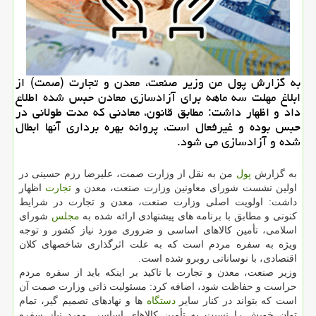
به گزارش پول من وزیر صنعت، معدن و تجارت (صمت) از
ابلاغ مهلت سه ماهه برای آزادسازی معادن حبس شده اطلاع
داد و اظهار داشت: مطابق قانون، معادنی كه مدت طولانی در
حبس بوده و غیرفعال است، پروانه بهره برداری آنها ابطال
شده و آزادسازی می شود.
به گزارش
پول
من به نقل از وزارت صمت، علیرضا رزم حسینی در
اولین نشست شورای معاونین وزارت صنعت، معدن و
تجارت
اظهار
داشت: اولویت اصلی وزارت صنعت، معدن و تجارت در شرایط
کنونی و مطابق با برنامه های پیشنهادی ارائه شده به
مجلس
شورای
اسلامی، تأمین کالاهای اساسی و ضروری مورد نیاز کشور و توجه
ویژه به سفره مردم است که به علت اثرگذاری شاخصهای کلان
اقتصادی، با نوساناتی روبرو شده است.
وزیر صنعت، معدن و تجارت با تاکید بر اینکه باید از سفره مردم
حراست و حفاظت شود، اضافه کرد: مسئولیت ذاتی وزارت صمت آن
است که بتواند در کنار سایر
دستگاه
ها و نهادهای تصمیم گیر، تمام
توان خویش را نسبت به تأمین کالاهای اساسی مورد نیاز سفره