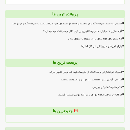
پربیننده ترین ها
آشنایی با سبد سرمایه گذاری دیجیتال ویپاد از صندوق های درآمد ثابت تا سرمایه گذاری در طلا
آزادسازی ۶ میلیارد دلار چه تاثیری بر نرخ دلار و معیشت مردم دارد؟
دو سناریوی مهم برای بازار سهام تا انتهای سال
بازار ارزهای دیجیتالی در فاز احتیاط
پربحث ترین ها
امنیت گردشگران و محافظت از طبیعت باید هم زمان تامین گردد
صرافی کوین بیس معاملات ۶ رمزارز را متوقف ساخت
فتح مقاومت کلیدی بورس
فراخوان ساخت مودم نوری با تراشه بومی منتشر گردید
جدیدترین ها