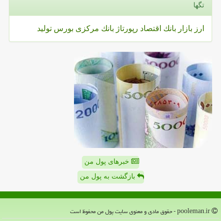
تگها
ارز
بازار
بانك
اقتصاد
رپورتاژ
بانك مركزی
بورس
تولید
خبرهای پول من
بازگشت به پول من
pooleman.ir - حقوق مادی و معنوی سایت پول من محفوظ است