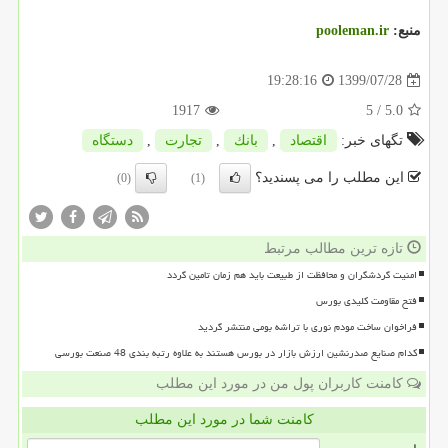
منبع:
pooleman.ir
1399/07/28
19:28:16
1917
/ 5
5.0
تگهای خبر:
اقتصاد
,
بانك
,
تجارت
,
دستگاه
این مطلب را می پسندید؟
(0)
(1)
تازه ترین مطالب مرتبط
امنیت گردشگران و محافظت از طبیعت باید هم زمان تامین گردد
فتح مقاومت کلیدی بورس
فراخوان ساخت مودم نوری با تراشه بومی منتشر گردید
کدام صنایع صدرنشین ارزش بازار در بورس هستند به علاوه رتبه بندی 48 صنعت بورسی
کامنت کاربران پول من در مورد این مطلب
کامنت شما در مورد این مطلب