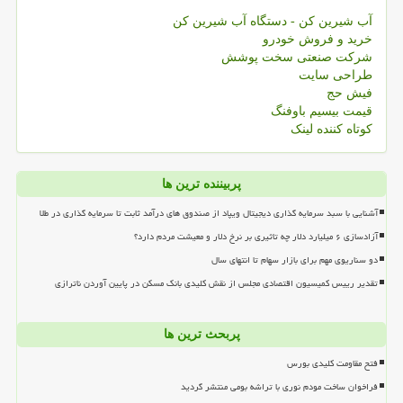
آب شیرین کن - دستگاه آب شیرین کن
خرید و فروش خودرو
شرکت صنعتی سخت پوشش
طراحی سایت
فیش حج
قیمت بیسیم باوفنگ
کوتاه کننده لینک
پربیننده ترین ها
آشنایی با سبد سرمایه گذاری دیجیتال ویپاد از صندوق های درآمد ثابت تا سرمایه گذاری در طلا
آزادسازی ۶ میلیارد دلار چه تاثیری بر نرخ دلار و معیشت مردم دارد؟
دو سناریوی مهم برای بازار سهام تا انتهای سال
تقدیر رییس کمیسیون اقتصادی مجلس از نقش کلیدی بانک مسکن در پایین آوردن ناترازی
پربحث ترین ها
فتح مقاومت کلیدی بورس
فراخوان ساخت مودم نوری با تراشه بومی منتشر گردید