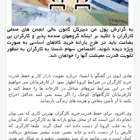
به گزارش پول من دبیركل كانون عالی انجمن های صنفی
كارگران با تاكید بر اینكه گروههای صدمه پذیر و كارگران بی
بضاعت باید در طرح یارانه خرید كالاهای اساسی به صورت
ویژه دیده شوند، اختصاص سهام شستا به كارگران به منظور
تقویت قدرت معیشت آنها را خواهان شد.
هادی ابوی در گفتگو با ایسنا، درباره تقویت
بازار
کار و حفظ قدرت
خرید کارگران در شرایط کرونا اظهار نمود: از کارفرمایان می خواهیم
که در این شرایط نیروهای شاغل در کارخانه ها را حفظ کنند و
کارفرمایان کارگاههای کوچک را اگر بیمه نمی کنند حداقل اخراج
نکنند تا از تأمین معاش و هزینه های زندگی بازنمانند.
وی افزود: برای حفظ قدرت خرید کارگران بهترین کاری که می توان
انجام داد این است که از محل منابع یارانه ها به کارگرانی که کارشان
را به علت کرونا از دست داده اند، کمک گردد. طبعا کارگری که
کارش را از دست داده و خانه نشین شده بیشتر مستحق دریافت
کمک است و می توانیم به او سبد معیشتی بدهیم و به شکل غیرنقدی