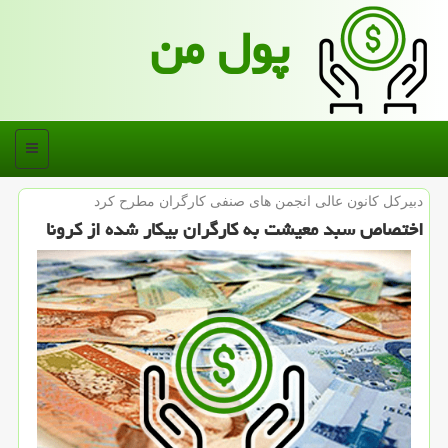
پول من
منو
دبیركل كانون عالی انجمن های صنفی كارگران مطرح كرد
اختصاص سبد معیشت به كارگران بیكار شده از كرونا