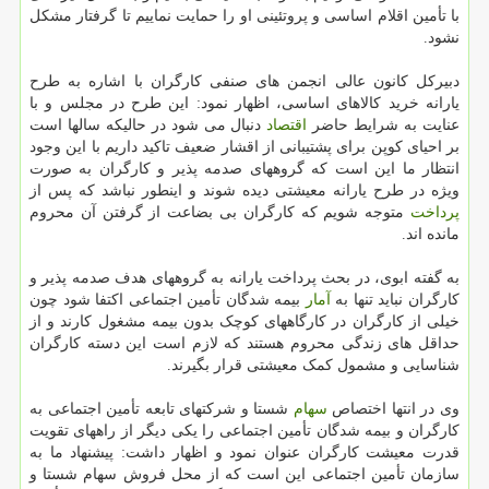
با تأمین اقلام اساسی و پروتئینی او را حمایت نماییم تا گرفتار مشکل
نشود.
دبیرکل کانون عالی انجمن های صنفی کارگران با اشاره به طرح
یارانه خرید کالاهای اساسی، اظهار نمود: این طرح در مجلس و با
عنایت به شرایط حاضر
اقتصاد
دنبال می شود در حالیکه سالها است
بر احیای کوپن برای پشتیبانی از اقشار ضعیف تاکید داریم با این وجود
انتظار ما این است که گروههای صدمه پذیر و کارگران به صورت
ویژه در طرح یارانه معیشتی دیده شوند و اینطور نباشد که پس از
پرداخت
متوجه شویم که کارگران بی بضاعت از گرفتن آن محروم
مانده اند.
به گفته ابوی، در بحث پرداخت یارانه به گروههای هدف صدمه پذیر و
کارگران نباید تنها به
آمار
بیمه شدگان تأمین اجتماعی اکتفا شود چون
خیلی از کارگران در کارگاههای کوچک بدون بیمه مشغول کارند و از
حداقل های زندگی محروم هستند که لازم است این دسته کارگران
شناسایی و مشمول کمک معیشتی قرار بگیرند.
وی در انتها اختصاص
سهام
شستا و شرکتهای تابعه تأمین اجتماعی به
کارگران و بیمه شدگان تأمین اجتماعی را یکی دیگر از راههای تقویت
قدرت معیشت کارگران عنوان نمود و اظهار داشت: پیشنهاد ما به
سازمان تأمین اجتماعی این است که از محل فروش سهام شستا و