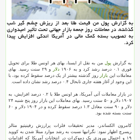
به گزارش پول من قیمت طلا بعد از ریزش چشم گیر شب
گذشته، در معاملات روز جمعه بازار جهانی تحت تأثیر امیدواری
به تصویب بسته كمك مالی در آمریكا اندكی افزایش پیدا
كرد.
به گزارش
پول
من به نقل از ایسنا، بهای هر اونس طلا برای تحویل
فوری ۰.۱ درصد رشد کرد و به ۱۹۰۶
دلار
و ۲۹ سنت رسید. بهای
معاملات این
بازار
روز گذشته بیشتر از یک درصد سقوط کرده بود، با
این وجود از آغاز هفته جاری تابحال ۰.۴ درصد رشد نشان داده است.
در بازار معاملات آتی آمریکا، هر اونس طلا با ۰.۲ درصد افزایش، به
۱۹۰۷ دلار و ۵۰ سنت رسید. بهای معاملات این بازار روز پنج شنبه ۲۴
دلار و ۹۰ سنت معادل ۱.۳ درصد سقوط کرده و در ۱۹۰۴ دلار و ۶۰
سنت بسته شده بود.
کامرون الکساندر، مدیر تحقیقات فلزات پرارزش رفینیتیو متالز
ریسرچ اظهار نمود: نگرانیها نسبت به رشد موارد مبتلا شدن به کووید
۱۹ و احتمال پیروزی یک دموکرات در انتخابات آمریکا که اقدامات