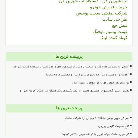
آب شیرین کن - دستگاه آب شیرین کن
خرید و فروش خودرو
شرکت صنعتی سخت پوشش
طراحی سایت
فیش حج
قیمت بیسیم باوفنگ
کوتاه کننده لینک
پربیننده ترین ها
آشنایی با سبد سرمایه گذاری دیجیتال ویپاد از صندوق های درآمد ثابت تا سرمایه گذاری در طلا
آزادسازی ۶ میلیارد دلار چه تاثیری بر نرخ دلار و معیشت مردم دارد؟
دو سناریوی مهم برای بازار سهام تا انتهای سال
تقدیر رییس کمیسیون اقتصادی مجلس از نقش کلیدی بانک مسکن در پایین آوردن ناترازی
پربحث ترین ها
صرافی کوین بیس معاملات ۶ رمزارز را متوقف ساخت
فتح مقاومت کلیدی بورس
فراخوان ساخت مودم نوری با تراشه بومی منتشر گردید