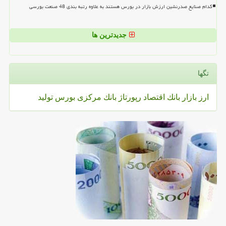
کدام صنایع صدرنشین ارزش بازار در بورس هستند به علاوه رتبه بندی 48 صنعت بورسی
جدیدترین ها
تگها
ارز
بازار
بانك
اقتصاد
رپورتاژ
بانك مركزی
بورس
تولید