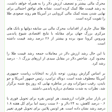
محرک مالی بیشتر و تضعیف ارزش دلار را به همراه خواهد داشت،
به رشد قیمت طلا کمک کرده است. نشانه های توافق احتمالی برای
نهایی شدن بسته کمک مالی کرونایی در آمریکا هم روند صعودی طلا
را تقویت کرده است.
طلا سال جاری از اقدامات محرک مالی بی سابقه دولتها و بانک های
مرکزی بزرگ جهان برای مقابله با نتایج اقتصادی شیوع پاندمی
ویروس کرونا سود برده و بیشتر از ۲۶ درصد رشد قیمت داشته
است.
با این حال رشد ارزش دلار در معاملات جمعه رشد قیمت طلا را
محدود کرد. شاخص دلار در مقابل سبدی از ارزهای بزرگ ۰.۱ درصد
رشد کرد.
بر اساس گزارش رویترز، توجه بازار به انتخابات ریاست جمهوری
آمریکا معطوف شده است. دونالد ترامپ، رئیس جمهور آمریکا و جو
بایدن، رقیب دموکرات وی در مناظره نهایی که روز پنج شنبه برگزار
شد، نظرات به شدت متضادی درباره پاندمی داشتند.
در بازار سایر فلزات ارزشمند، هر اونس نقره برای تحویل فوری با
۰.۶ درصد کاهش، به ۲۴ دلار و ۶۰ سنت رسید اما برای کل هفته ۱.۸
درصد رشد نشان داده است. هر اونس پلاتین برای تحویل فوری تغییر