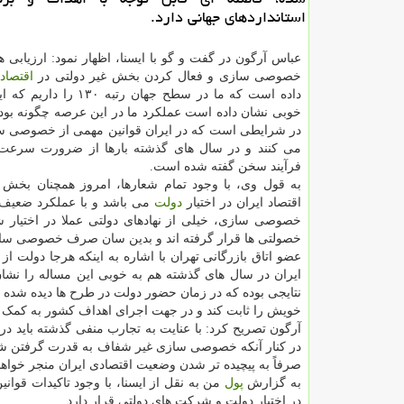
استانداردهای جهانی دارد.
عباس آرگون در گفت و گو با ایسنا، اظهار نمود: ارزیابی 
خصوصی سازی و فعال کردن بخش غیر دولتی در
اقتصاد
داده است که ما در سطح جهان رتبه ۰
خوبی نشان داده است عملکرد ما در این عرصه چگونه بود
در شرایطی است که در ایران قوانین مهمی از خصوصی 
می کنند و در سال های گذشته بارها از ضرورت سرعت 
فرآیند سخن گفته شده است.
به قول وی، با وجود تمام شعارها، امروز همچنان بخش 
اقتصاد ایران در اختیار
دولت
می باشد و با عملکرد ضعیف
خصوصی سازی، خیلی از نهادهای دولتی عملا در اختیار شب
خصولتی ها قرار گرفته اند و بدین سان صرف خصوصی سازی 
عضو اتاق بازرگانی تهران با اشاره به اینکه هرجا دولت از
ایران در سال های گذشته هم به خوبی این مساله را نشا
نتایجی بوده که در زمان حضور دولت در طرح ها دیده شد
خویش را ثابت کند و در جهت اجرای اهداف کشور به کمک اقت
آرگون تصریح کرد: با عنایت به تجارب منفی گذشته باید
در کنار آنکه خصوصی سازی غیر شفاف به قدرت گرفتن شبه
صرفاً به پیچیده تر شدن وضعیت اقتصادی ایران منجر خواه
به گزارش
پول
در اختیار دولت و شرکت های دولتی قرار دارد.