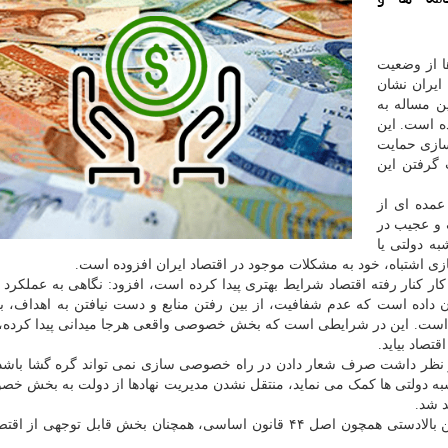
ها از وضعیت
ایران نشان
۱۳ را داریم که این مساله به
ه است. این
سازی حمایت
گرفتن این
عمده ای از
 و عجیب در
ه دولتی یا
اشتباه، خود به مشکلات موجود در اقتصاد ایران افزوده است.
 کار کنار رفته اقتصاد شرایط بهتری پیدا کرده است، افزود: نگاهی به عملکرد 
ن داده است که عدم شفافیت، از بین رفتن منابع و دست نیافتن به اهداف، 
ه است. این در شرایطی است که بخش خصوصی واقعی هرجا میدانی پیدا کرده، 
صاد بیاید.
 در نظر داشت صرف شعار دادن در راه خصوصی سازی نمی تواند گره گشا باشد
 دولتی ها کمک می نماید، منتقل نشدن مدیریت نهادها از دولت به بخش خ
د شد.
من به نقل از ایسنا، با وجود تاکیدات قوانین بالادستی همچون اصل ۴۴ قانون اساسی، همچنان بخش قابل توجهی