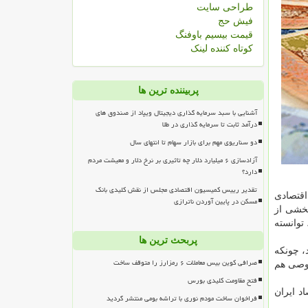
طراحی سایت
فیش حج
قیمت بیسیم باوفنگ
کوتاه کننده لینک
پربیننده ترین ها
آشنایی با سبد سرمایه گذاری دیجیتال ویپاد از صندوق های
درآمد ثابت تا سرمایه گذاری در طلا
دو سناریوی مهم برای بازار سهام تا انتهای سال
آزادسازی ۶ میلیارد دلار چه تاثیری بر نرخ دلار و معیشت مردم
دارد؟
تقدیر رییس کمیسیون اقتصادی مجلس از نقش کلیدی بانک
اقتصادی
مسکن در پایین آوردن ناترازی
بخشی از
توانسته
پربحث ترین ها
، چونکه
صرافی کوین بیس معاملات ۶ رمزارز را متوقف ساخت
صوصی هم
فتح مقاومت کلیدی بورس
 از اقتصاد ایران
فراخوان ساخت مودم نوری با تراشه بومی منتشر گردید