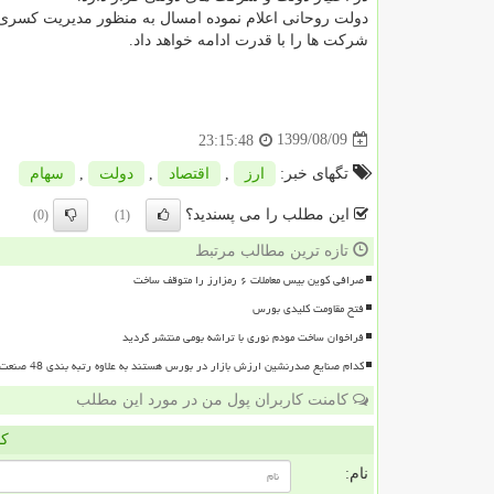
دولت روحانی اعلام نموده امسال به منظور مدیریت کسر
شرکت ها را با قدرت ادامه خواهد داد.
1399/08/09
23:15:48
تگهای خبر:
ارز
,
اقتصاد
,
دولت
,
سهام
این مطلب را می پسندید؟
(0)
(1)
تازه ترین مطالب مرتبط
صرافی کوین بیس معاملات ۶ رمزارز را متوقف ساخت
فتح مقاومت کلیدی بورس
فراخوان ساخت مودم نوری با تراشه بومی منتشر گردید
کدام صنایع صدرنشین ارزش بازار در بورس هستند به علاوه رتبه بندی 48 صنعت بورسی
کامنت کاربران پول من در مورد این مطلب
کا
نام: