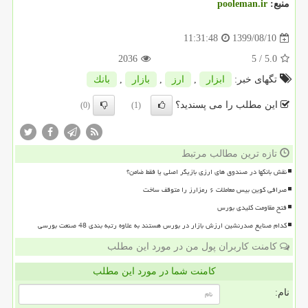
منبع:
pooleman.ir
1399/08/10
11:31:48
2036
/ 5
5.0
تگهای خبر:
ابزار
,
ارز
,
بازار
,
بانك
این مطلب را می پسندید؟
(0)
(1)
تازه ترین مطالب مرتبط
نقش بانکها در صندوق های ارزی بازیگر اصلی یا فقط ضامن؟
صرافی کوین بیس معاملات ۶ رمزارز را متوقف ساخت
فتح مقاومت کلیدی بورس
کدام صنایع صدرنشین ارزش بازار در بورس هستند به علاوه رتبه بندی 48 صنعت بورسی
کامنت کاربران پول من در مورد این مطلب
کامنت شما در مورد این مطلب
نام: