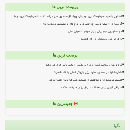
پربیننده ترین ها
آشنایی با سبد سرمایه گذاری دیجیتال ویپاد از صندوق های درآمد ثابت تا سرمایه گذاری در طلا
آزادسازی ۶ میلیارد دلار چه تاثیری بر نرخ دلار و معیشت مردم دارد؟
دو سناریوی مهم برای بازار سهام تا انتهای سال
بازار ارزهای دیجیتالی در فاز احتیاط
پربحث ترین ها
گرد و غبار، سلامت کشاورزی و بارندگی را تحت تأثیر قرار می دهد
نقش بانکها در صندوق های ارزی بازیگر اصلی یا فقط ضامن؟
امنیت گردشگران و محافظت از طبیعت باید هم زمان تامین گردد
صرافی کوین بیس معاملات ۶ رمزارز را متوقف ساخت
جدیدترین ها
تگها