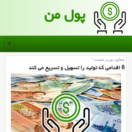
پول من
منو
معاون وزیر صمت ؛
8 اقدامی كه تولید را تسهیل و تسریع می كند