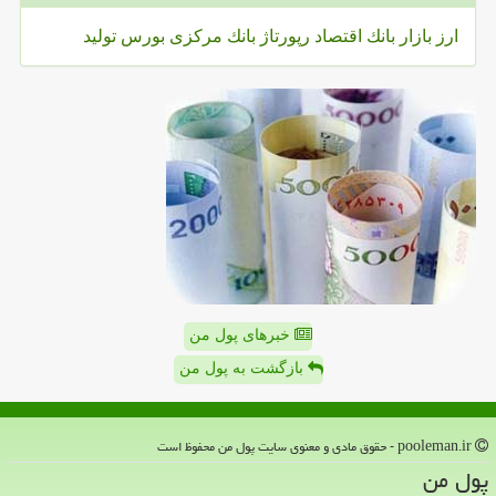
ارز
بازار
بانك
اقتصاد
رپورتاژ
بانك مركزی
بورس
تولید
خبرهای پول من
بازگشت به پول من
pooleman.ir - حقوق مادی و معنوی سایت پول من محفوظ است
پول من