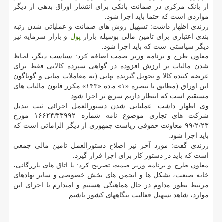
از بانک مرکزی در ضمانت بانکی برای انتشار اوراق بدهی از دیگر
مواردی است که حتما باید اجرا شود.
زرندی اظهار داشت: تسهیل روش های ضمانت و عملیاتی شدن رتبه
بندی اعتباری برای تامین مالی بوسیله بازار
پول
و بازار سرمایه نیز
دیگر سیاستی است که باید اجرا شود.
معاون طرح و برنامه وزیر صمت اضافه کرد: سیاست دیگر، لحاظ
شدن مالیات بر ارزش افزوده در گواهی سپرده کالایی فقط برای
عرضه کننده کالا و تحویل گیرنده نهایی (نه معاملات میانی و گوناگون
این اوراق (مطابق با تبصره «۱» ماده «۱۴۳» مکرر قانون مالیات های
مستقیم است که انتظار داریم سریع تر اجرا شود.
وی اظهار داشت: عملیاتی شدن دستورالعمل اجرائی ثبت تبدیل
شرکت های تجاری موضوع نامه شماره ۱۶۶۲۴/۳۳۹۹۲ مورخ
۹۹/۲/۲۳ معاونت حقوقی ریاست جمهوری از دیگر الزاماتی است که
باید اجرا شود.
زرندی گفت: مورد آخر نیز اصلاح دستورالعمل تامین مالی جمعی
است که باید در دستور کار برای اجرا قرار گیرد.
معاون طرح و برنامه وزیر صمت تصریح کرد: با اتاق های بازرگانی،
خانه صنعت، تشکل ها و انجمن های بخش خصوصی و سایر نهادهای
مرتبط بطور مداوم در حال هماهنگی هستیم و امیدارم با اجرای این
موارد، شاهد تسهیل فعالیت بنگاههای کشور باشیم.