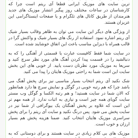
ترین سایت های موزیک ایرانی قطعا آی ریتم است چرا که
کارشناسان در ساعات مختلف روز پیگیر انتشار موزیک های جدید
هنرمندان از طریق کانال های تلگرام و یا صفحات اینستاگرامی این
عزیزان هستند.
از ویژگی های دیگر این سایت می توان به ظاهر وقالب بسیار شیک
آی ریتم اشاره نمود. استفاده از رنگ های بسیار شیک و واکنش گرا در
قالب همراه با دیزاین مناسب باعث این اتفاق خوشایند شده است.
در سایت شما فقط کافیست عبارت یا قسمتی از آهنگی را که به
دنبالشید را در قسمت پیدا کردن آهنگ های مورد نظر سرچ کنید و
سریعا به موزیک مورد نظرتان دست یابید. از خوبی های این بخش
سایت این است شما به راحتی موزیک هایتان را پیدا می کنید.
شک نکنید آی ریتم انتخاب بسیار مناسبی نیز برای پخش آهنگ می
باشد چرا که هم رتبه خوبی در گوگل و نمایش سرچ ها دارد همانطور
که الان شما در سایت هستید! و هم رتبه الکسا و گوگل وب مستر
سایت گویای همه چیز است و نیازی به اثبات ندارد. از همه مهم تر
این است که علاوه بر پخش آهنگتان یک بیوگرافی از شما نیز در
سایت پخش می شود. پس درنگ نکنید و سایت آی ریتم را برای پخش
سراسری موزیک هایتان انتخاب کنید. ضمنا هزینه پخش هم بسیار
ارزان و خوب است.
موزیک های بی کلام زیادی در سایت هستند و برای دوستانی که به