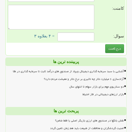
کامنت:
سوال:
= ۴ بعلاوه ۳
پربیننده ترین ها
آشنایی با سبد سرمایه گذاری دیجیتال ویپاد از صندوق های درآمد ثابت تا سرمایه گذاری در طلا
آزادسازی ۶ میلیارد دلار چه تاثیری بر نرخ دلار و معیشت مردم دارد؟
دو سناریوی مهم برای بازار سهام تا انتهای سال
بازار ارزهای دیجیتالی در فاز احتیاط
پربحث ترین ها
نقش بانکها در صندوق های ارزی بازیگر اصلی یا فقط ضامن؟
امنیت گردشگران و محافظت از طبیعت باید هم زمان تامین گردد