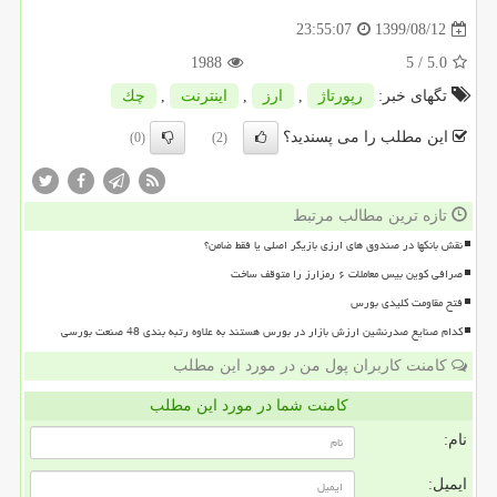
1399/08/12
23:55:07
1988
/ 5
5.0
تگهای خبر:
رپورتاژ
,
ارز
,
اینترنت
,
چك
این مطلب را می پسندید؟
(0)
(2)
تازه ترین مطالب مرتبط
نقش بانکها در صندوق های ارزی بازیگر اصلی یا فقط ضامن؟
صرافی کوین بیس معاملات ۶ رمزارز را متوقف ساخت
فتح مقاومت کلیدی بورس
کدام صنایع صدرنشین ارزش بازار در بورس هستند به علاوه رتبه بندی 48 صنعت بورسی
کامنت کاربران پول من در مورد این مطلب
کامنت شما در مورد این مطلب
نام:
ایمیل: