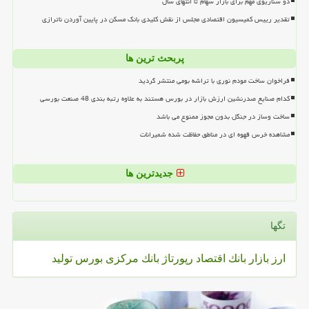
دو سناریوی مهم برای بازار سهام تا انتهای سال
تقدیر رییس کمیسیون اقتصادی مجلس از نقش کلیدی بانک مسکن در پایین آوردن ناترازی
پربحث ترین ها
فراخوان ساخت مودم نوری با تراشه بومی منتشر گردید
کدام صنایع صدرنشین ارزش بازار در بورس هستند به علاوه رتبه بندی 48 صنعت بورسی
ساخت وساز در جنگل بدون مجوز ممنوع می باشد
مشاهده خرس قهوه ای در مناطق حفاظت شده شمیرانات
جدیدترین ها
تگها
ارز
بازار
بانك
اقتصاد
رپورتاژ
بانك مركزی
بورس
تولید