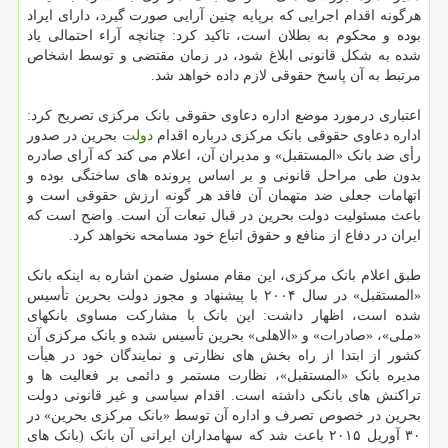
هرگونه اقدام اجرایی که برپایه چنین آرایی صورت گیرد، دارای ایراد
بوده و محکوم به بطلان است، تاکید کرد: چنانچه آراء احتمالی یاد
شده به شکل قانونی ابلاغ شود، در زمان مقتضی و توسط اشخاص
مرتبط به آن پاسخ حقوقی لازم داده خواهد شد.
اعتباری درمورد موضع اداره دعاوی حقوقی بانک مرکزی تصریح کرد:
اداره دعاوی حقوقی بانک مرکزی درباره اقدام
دولت
بحرین در صدور
رأی ضد بانک «المستقبل» و مدیران آن، اعلام می کند که آرای صادره
بدون طی مراحل قانونی و بر اساس پرونده های ساختگی بوده و
اتهامات جعلی ضد متهمان آن فاقد هر گونه ارزش حقوقی است و
باعث مسئولیت دولت بحرین در قبال تبعات آن است. واضح است که
ایران در دفاع از منافع و حقوق اتباع خود مسامحه نخواهد کرد.
طبق اعلام بانک مرکزی، این مقام مسئول ضمن اشاره به اینکه بانک
«المستقبل» در سال ۲۰۰۴ با پیشنهاد و مجوز دولت بحرین تأسیس
شده است، اظهار داشت: این بانک با مشارکت مساوی بانکهای
«ملی»، «صادرات» و «الاهلی» بحرین تأسیس شده و بانک مرکزی آن
کشور از ابتدا از راه بخش های نظارتی و نمایندگان خود در هیأت
مدیره بانک «المستقبل»، نظارت مستمر و دائمی بر فعالیت ها و
تراکنش های بانکی داشته است. اقدام سیاسی و غیر قانونی دولت
بحرین در خصوص تصرف و اداره آن توسط «بانک مرکزی بحرین» در
۳۰ آوریل ۲۰۱۵ باعث شد که سهامداران ایرانی آن بانک (بانک های