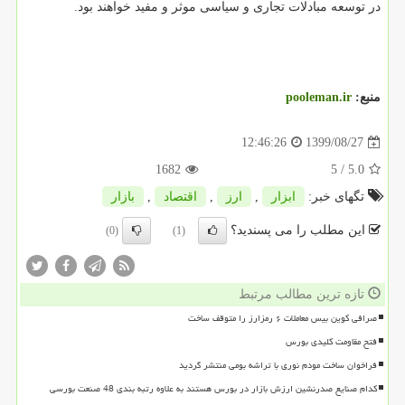
در توسعه مبادلات تجاری و سیاسی موثر و مفید خواهند بود.
منبع:
pooleman.ir
1399/08/27
12:46:26
1682
/ 5
5.0
تگهای خبر:
ابزار
,
ارز
,
اقتصاد
,
بازار
این مطلب را می پسندید؟
(0)
(1)
تازه ترین مطالب مرتبط
صرافی کوین بیس معاملات ۶ رمزارز را متوقف ساخت
فتح مقاومت کلیدی بورس
فراخوان ساخت مودم نوری با تراشه بومی منتشر گردید
کدام صنایع صدرنشین ارزش بازار در بورس هستند به علاوه رتبه بندی 48 صنعت بورسی