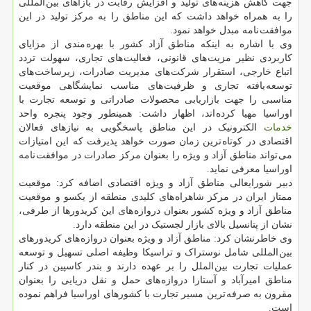
جهت کاهش هزینه های تولید و افزایش رقابت در بازاهای بین المللی
را به همراه خواهد داشت که این مناطق را به مرکز تولید در این
موافقت نامه مبدل خواهد نمود.
وی با اشاره به اینکه مناطق آزاد کشور با بهره مندی از مزایای
کاربردی نظیر مزیت های قانونی، فعالیت های تجاری، سهولت تردد
اتباع خارجی، استقرار شرکت های مدیریت صادرات، زیرساخت های
توسعه یافته تجاری و ظرفیت های مناسب نمایشگاهی موقعیت
مناسبی را جهت بازاریابی محصولات صادراتی و توسعه تجارت با
اوراسیا مهیا کرده اند، اظهار داشت: همینطور وجود پنجره واحد
خدمات
الکترونیک در این مناطق پاسخگویی به نیازهای فعالان
اقتصادی در کوتاه ترین زمان صورت خواهد پذیرفت که این امتیازات
می تواند مناطق آزاد و ویژه را بعنوان مرکز صادرات در موافقت نامه
اوراسیا معرفی نماید.
دبیر شورایعالی مناطق آزاد و ویژه اقتصادی اضافه کرد: موقعیت
ممتاز ایران در مرکز شاهراه های کلیدی منطقه از یکسو و موقعیت
مناطق آزاد و ویژه کشور بعنوان دروازه های این کریدورها از طرفی،
نشان از پتانسیل بالای بازار لجستیک در این منطقه دارد.
وی خاطرنشان کرد: مناطق آزاد و ویژه بعنوان دروازه های کریدورهای
بین المللی شامل نوستراک و تراسیکا وظیفه اصلی تسهیل و توسعه
عملیات تجارت بین الملل را بر عهده دارند و بندر کاسپین در کنار
مناطق امیرآباد و آستارا دروازه های حمل و نقل دریایی را بعنوان
مقرون به صرفه ترین مسیر تجارت با کشورهای اوراسیا فراهم نموده
است.