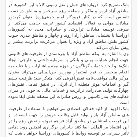
بانک تصریح کرد: دروازه های حمل و نقل زمینی کالا با این کشورها در
مناطق آزاد ارس و ماکو و منطقه ویژه سرخس و مناطق در دست
تاسیس است که در کنار فرودگاه امام خمینی(ره) بعنوان کریدور
مبادلات هوایی به فعالان اقتصادی کشور عرضه خدمت می کند. از
طرفی توسعه مبادلات ترانزیتی و صادرات مجدد به کشورهای
اوراسیا با پشتیبانی مناطق آزاد اروند و چابهار و مناطق بندری جنوب
کشور نقش مناطق آزاد و ویژه را بعنوان مرکزیت ترانزیت بیشتر از
پیش نمایان می کند.
وی با اشاره به اینکه مناطق آزاد با بهره مندی از ظرفیت های قانونی
جهت انجام عملیات پولی و بانکی با سرمایه داخلی و خارجی، ایجاد
بانک ها و ایجاد خدمات گوناگون در حوزه بیمه و اعتبارات و با عنایت به
اقدام منحصر به فرد استقرار بوررس بین المللی می تواند بعنوان
مرکز مالی موافقت نامه نقش آفرینی کند، متذکر شد: ظرفیت چشم
گیر و اقدامات موثر منطقه آزاد انزلی در تحقق تمامی نقش های
چهارگانه تولید، صادرات، ترانزیت و خدمات مالی به خوبی در میزان
فعالیت های بندر کاسپین و ارزش صادرات این منطقه نقش ایفا نموده
است.
بانک افزود: از کلیه فعالان اقتصادی می خواهیم با استفاده از ظرفیت
های مناطق آزاد بازار تولید قابل رقابت خویش را جهت استفاده از
این فرصت استثنایی در مناطق آزاد فراهم نموده و نقش ویژه را در
این اقتصاد بین المللی ایفا کنند بنابراین برگزاری اینچنین رویدادهایی
تأثیر بسزایی در توسعه روابط با کشورهای اوراسیا خواهد داشت که