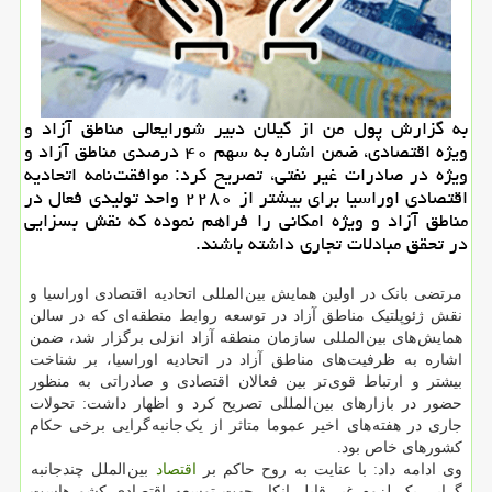
به گزارش پول من از گیلان دبیر شورایعالی مناطق آزاد و
ویژه اقتصادی، ضمن اشاره به سهم ۴۰ درصدی مناطق آزاد و
ویژه در صادرات غیر نفتی، تصریح كرد: موافقت نامه اتحادیه
اقتصادی اوراسیا برای بیشتر از ۲۲۸۰ واحد تولیدی فعال در
مناطق آزاد و ویژه امكانی را فراهم نموده كه نقش بسزایی
در تحقق مبادلات تجاری داشته باشند.
مرتضی بانک در اولین همایش بین المللی اتحادیه اقتصادی اوراسیا و
نقش ژئوپلتیک مناطق آزاد در توسعه روابط منطقه ای که در سالن
همایش های بین المللی سازمان منطقه آزاد انزلی برگزار شد، ضمن
اشاره به ظرفیت های مناطق آزاد در اتحادیه اوراسیا، بر شناخت
بیشتر و ارتباط قوی تر بین فعالان اقتصادی و صادراتی به منظور
حضور در بازارهای بین المللی تصریح کرد و اظهار داشت: تحولات
جاری در هفته های اخیر عموما متاثر از یک جانبه گرایی برخی حکام
کشورهای خاص بود.
وی ادامه داد: با عنایت به روح حاکم بر
اقتصاد
بین الملل چندجانبه
گرایی یک لزوم غیر قابل انکار جهت توسعه اقتصادی کشورهاست