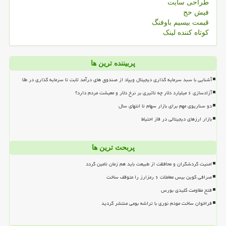
طراحی سایت
فیش حج
قیمت بیسیم باوفنگ
کوتاه کننده لینک
پربیننده ترین ها
آشنایی با سبد سرمایه گذاری دیجیتال ویپاد از صندوق های درآمد ثابت تا سرمایه گذاری در طلا
آزادسازی ۶ میلیارد دلار چه تاثیری بر نرخ دلار و معیشت مردم دارد؟
دو سناریوی مهم برای بازار سهام تا انتهای سال
بازار ارزهای دیجیتالی در فاز احتیاط
پربحث ترین ها
امنیت گردشگران و محافظت از طبیعت باید هم زمان تامین گردد
صرافی کوین بیس معاملات ۶ رمزارز را متوقف ساخت
فتح مقاومت کلیدی بورس
فراخوان ساخت مودم نوری با تراشه بومی منتشر گردید