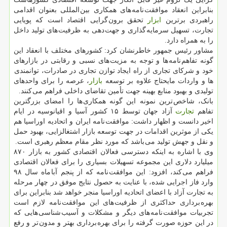
بنابراین انعقاد موافقت نامه های همکاری بین المللی بعنوان اقدامی
راهبردی برترین
ابزار
تحقق برون گرایی اقتصاد است که پویایی
تجارت، تسهیل سرمایه گذاری و جهت دهی به ظرفیت های تولید داخل
را به همراه دارد.
مشاور رئیس جمهور خاطرنشان کرد: کشورهای مختلف با انعقاد این
گونه تفاهم نامه ها و توجه به مزیت های نسبی و رقابتی در بازارهای
خود و شرکای تجاری از راه ایجاد توازن تجاری در صادرات، توانمندی
ها و واردات مایحتاج علاوه بر توسعه
بازار
، عرصه را برای واحدهای
تولیدی و بهبود منابع بهینه جهت تأمین تقاضای داخلی فراهم می کنند.
بانک، شاخص ترین نمونه این گونه همکاری ها را امضای بزرگترین
تفاهم
تجارت
آزاد جهان توسط ۱۵ کشور آسیا و اقیانوسیه در ایام
اخیر دانست و اظهار داشت: موافقت نامه ایران و اتحادیه اوراسیا هم
یکی از موثرین اقدامات در جهت توسعه بازار اشتغالزایی، بهبود حمل
و نقل و جهش تولید می باشد که مورد نظر مقام معظم رهبری است.
وی با اشاره به اینکه دسترسی فعالان اقتصادی کشور به بازار ۸۷۰
میلیارد دلاری این مجموعه تسهیلات بسیاری را برای فعالان اقتصادی
فراهم می کند، افزود: این موافقت نامه که از پنجم آبا ماه سال ۹۸
وارد فاز اجرایی شده، با عنایت به حصول نتایج موفق در چهار مرحله
به تجارت آزاد با اعضای اتحادیه اوراسیا منجر خواهد شد بنابراین برای
بهره برداری حداکثری از ظرفیت های این موافقت نامه لازم است
تجربیات موافقت نامه های دیگر و مشکلات و آسیب شناسی هایی که
در این حوزه صورت گرفته را برای بهره برداری بهتر و مدون تر و رفع