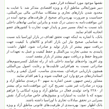
نقصها موجود مورد استفاده قرار دهیم.
دبیر شورایعالی مناطق آزاد و ویژه اقتصادی متذکر شد: با عنایت به
محدود شدن بازارهای تجاری و مشکلات مبادلاتی مالی بین المللی،
حساسیت و ضرورت بهره بردای صحیح از ظرفت های بوجود آمده در
این موافقت نامه به دستی درک شده و بنابراین تمامی نهادهای داخلی
باید نسبت به ایجاد مسیر سبز و پایدار جهت تجارت با کشورهای عضو
اتحادیه اقدام نمایند.
بانک، با اشاره به اینکه جهت تحقق اهداف در بازار اوراسیا باید نسبت
به شناسایی صحیح نیاز این بازار اقدام و کالاهای با کیفیت جهت
دریافت سهم بیشتر از بازار تولید و صادرات شود، اظهار داشت:
پایبندی به مشی تجارت بین الملل و حفظ کیفیت و عمل به تعهدات از
شروط حفظ و دریافت سهم بیشتر از بازار مقصد است.
وی افزود: واحدهای توانمند داخلی باید از راه تشکیل کنسرسیوم های
صادراتی نسبت به هم افزایی قابلیت ها و رعایت اصول بین المللی
همچون بازاریابی حرفه ای، بسته بندی مناسب، کنترل کیفی و رعایت
استانداردهای مرجع وارد این فعالیت شوند و با هم اقدام نمایند.
مشاور رئیس جمهور، ضمن اشاره به سهم ۴۰ درصدی مناطق آزاد و
ویژه در صادرات غیر نفتی، تصریح کرد: این موافقت نامه برای بیشتر
از ۲۲۸۰ واحد تولیدی فعال در مناطق آزاد و ویژه امکانی را فراهم
نموده که با عنایت به امتیازات و مشوق های خاص صادرات گرا، نقش
بسزایی در تحقق مبادلات تجاری با اوراسیا داشته باشند.
بانک اظهار نمود: بهره مندی از ظرفیت های قانونی مناطق آزاد و ویژه