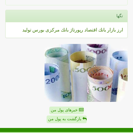
تگها
ارز
بازار
بانك
اقتصاد
رپورتاژ
بانك مركزی
بورس
تولید
خبرهای پول من
بازگشت به پول من