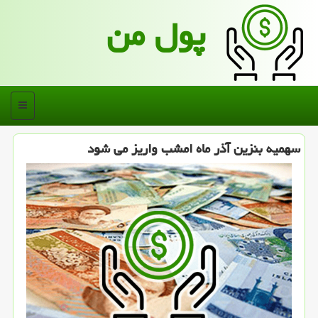
پول من
منو
سهمیه بنزین آذر ماه امشب واریز می شود