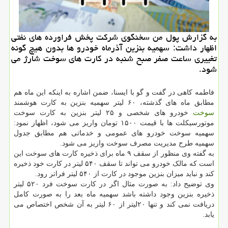
به گزارش پول من سخنگوی شركت پخش فراورده های نفتی
اظهار داشت: سهمیه بنزین آذرماه خودرو ها بدون هیچ گونه
تغییری ساعت صفر صبح شنبه در كارت های سوخت شارژ می
شود.
فاطمه کاهی در گفت و گو با ایسنا، ضمن اشاره به اینکه این ماه هم
مطابق ماه های گذشته، ۶۰ لیتر سهمیه بنزین به کارت هوشمند
سوخت
خودرو های شخصی و ۲۵ لیتر بنزین به کارت سوخت
موتورسیکلت ها با قیمت ۱۵۰۰ تومان واریز می شود، اظهار نمود:
سهمیه سوخت خودرو های عمومی و خدماتی هم مطابق جدول
سهمیه طرح مدیریت مصرف سوخت واریز می شود.
به گفته وی منظور از سقف ۹ ماه برای ذخیره کارت های سوخت این
است که مالک خودرو می تواند تا سقف ۵۴۰ لیتر در کارت خود ذخیره
کند و نباید میزان بنزین موجود در کارت از ۵۴۰ لیتر فراتر رود.
وی توضیح داد: به صورت مثال اگر در کارت سوخت فرد ۵۲۰ لیتر
ذخیره بنزین وجود داشته باشد سهمیه ماه بعد را به صورت کامل
دریافت نمی کند و تنها ۲۰لیتر از ۶۰ لیتر به آن شخص اختصاص می
یابد.