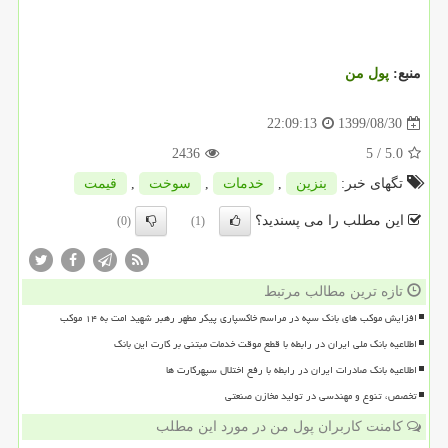
منبع:
پول من
1399/08/30
22:09:13
2436
/ 5
5.0
تگهای خبر:
بنزین
,
خدمات
,
سوخت
,
قیمت
این مطلب را می پسندید؟
(0)
(1)
تازه ترین مطالب مرتبط
افزایش موکب های بانک سپه در مراسم خاکسپاری پیکر مطهر رهبر شهید امت به ۱۴ موکب
اطلاعیه بانک ملی ایران در رابطه با قطع موقت خدمات مبتنی بر کارت این بانک
اطلاعیه بانک صادرات ایران در رابطه با رفع اختلال سپهرکارت ها
تخصص، تنوع و مهندسی در تولید مخازن صنعتی
کامنت کاربران پول من در مورد این مطلب