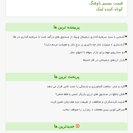
قیمت بیسیم باوفنگ
کوتاه کننده لینک
پربیننده ترین ها
آشنایی با سبد سرمایه گذاری دیجیتال ویپاد از صندوق های درآمد ثابت تا سرمایه گذاری در طلا
آزادسازی ۶ میلیارد دلار چه تاثیری بر نرخ دلار و معیشت مردم دارد؟
دو سناریوی مهم برای بازار سهام تا انتهای سال
بازار ارزهای دیجیتالی در فاز احتیاط
پربحث ترین ها
گرد و غبار، سلامت کشاورزی و بارندگی را تحت تأثیر قرار می دهد
نقش بانکها در صندوق های ارزی بازیگر اصلی یا فقط ضامن؟
امنیت گردشگران و محافظت از طبیعت باید هم زمان تامین گردد
صرافی کوین بیس معاملات ۶ رمزارز را متوقف ساخت
جدیدترین ها