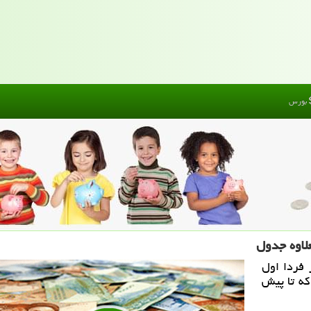
بورس
علاوه جدول
 فردا اول
 كه تا پیش