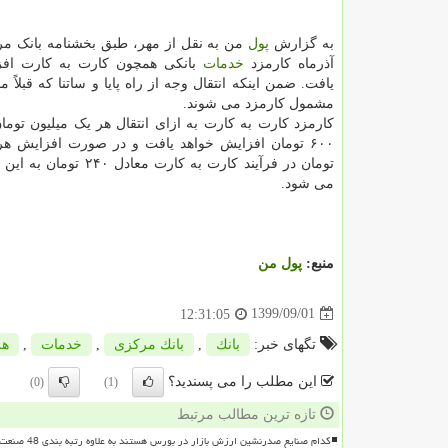
به گزارش
پول
من به نقل از مهر، طبق بخشنامه بانک مر
آذرماه کارمزد
خدمات
بانکی همچون کارت به کارت افز
یافت. ضمن اینکه انتقال وجه از راه پایا و ساتنا که قبلاً م
مشمول کارمزد می شوند.
۶۰۰ تومان افزایش خواهد یافت و در صورت افزایش هر
تومان در فرآیند کارت به کارت معادل 
می شود.
منبع:
پول من
1399/09/01
12:31:05
تگهای خبر:
بانك
,
بانك مركزی
,
خدمات
,
هز
این مطلب را می پسندید؟
(0)
(1)
تازه ترین مطالب مرتبط
کدام صنایع صدرنشین ارزش بازار در بورس هستند به علاوه رتبه بندی 48 صنعت بورسی