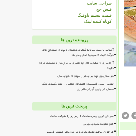
طراحی سایت
فیش حج
قیمت بیسیم باوفنگ
کوتاه کننده لینک
پربیننده ترین ها
آشنایی با سبد سرمایه گذاری دیجیتال ویپاد از صندوق های
درآمد ثابت تا سرمایه گذاری در طلا
آزادسازی ۶ میلیارد دلار چه تاثیری بر نرخ دلار و معیشت مردم
دارد؟
دو سناریوی مهم برای بازار سهام تا انتهای سال
تقدیر رییس کمیسیون اقتصادی مجلس از نقش کلیدی بانک
مسکن در پایین آوردن ناترازی
پربحث ترین ها
صرافی کوین بیس معاملات ۶ رمزارز را متوقف ساخت
فتح مقاومت کلیدی بورس
فراخوان ساخت مودم نوری با تراشه بومی منتشر گردید