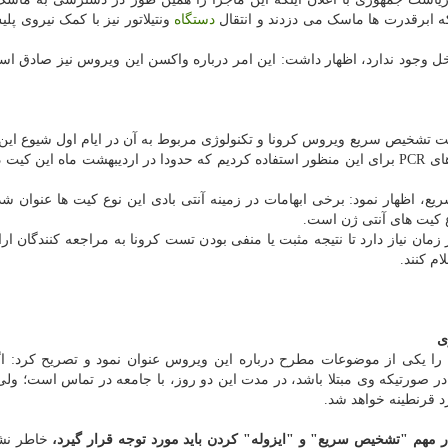
که ابرقدرت ها ماسک می دزدند و انتقال
دستگاه
ونتیلاتور نیز با کمک نیروی پل
 داخل وجود ندارد، اظهار داشت: این امر درباره واکسن این ویروس نیز صادق است
ه کیت تشخیص سریع ویروس کرونا و تکنولوژی مربوط به آن در ایام اول شیوع ای
در کشور موجود نبود، اضافه کرد: بدین جهت ابتدا از کیت های PCR برای این منظور استفاده کردیم که حدودا در اردیبهشت ماه ا
ع، اظهار نمود: برخی ابهامات در زمینه آنتی بادی این نوع کیت ها عنوان شد
ع کیت های آنتی ژن است.
 توضیح داد: در تست PCR یک تا دو روز زمان نیاز دارد تا نتیجه مثبت یا منفی بودن تست کرونا به مراجعه کنندگان
ال را یکی از موضوعات مطرح درباره این ویروس عنوان نمود و تصریح کرد: اگ
د قرنطینه خواهد شد.
ر مهم "تشخیص سریع" و "ایزوله" کردن باید مورد توجه قرار گیرد،
خاطر نش