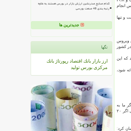
کدام صنایع صدرنشین ارزش بازار در بورس هستند به علاوه
یس انجام
رتبه بندی 48 صنعت بورسی
 و تنها
جدیدترین ها
ن ویروس
ین کیت در کشور
تگها
 که این
ارز
بازار
بانك
اقتصاد
رپورتاژ
بانك
مركزی
بورس
تولید
 ارائه شود،
ر ما به
مراجعه کننده برای تست دو روز بعد نتایج را اعلام نماییم، در صورتیکه وی مبتلا باشد، در مدت این دو روز، با جامعه در تماس است؛ ولی اگر ۲۰
ان کرد: