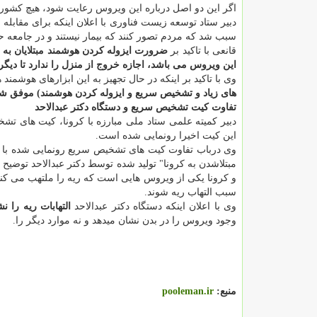
اگر این دو اصل درباره این ویروس رعایت شود، هیچ کشور
دبیر ستاد توسعه زیست فناوری با اعلان اینکه برای مقابله
سبب شد که مردم تصور کنند که بیمار نیستند و در جامعه ح
قانعی با تاکید بر
ضرورت ایزوله کردن هوشمند مبتلایان به
این ویروس می باشد، اجازه خروج از منزل را ندارد تا دیگران
وی با تاکید بر اینکه در حال تجهیز به این ابزارهای هوشمن
های زیاد و تشخیص سریع و ایزوله کردن هوشمند) موفق ش
تفاوت کیت تشخیص سریع و دستگاه دکتر عبدالاحد
دبیر کمیته علمی ستاد ملی مبارزه با کرونا، کیت های تش
این کیت اخیرا رونمایی شده است.
مبتلاشدن به کرونا" تولید شده توسط دکتر عبدالاحد توضیح د
و کرونا یکی از ویروس هایی است که ریه را ملتهب می کند و 
سبب التهاب ریه شوند.
وی با اعلان اینکه دستگاه دکتر عبدالاحد
التهابات ریه را 
وجود ویروس را در بدن نشان میدهد و نه موارد دیگر را.
منبع:
pooleman.ir