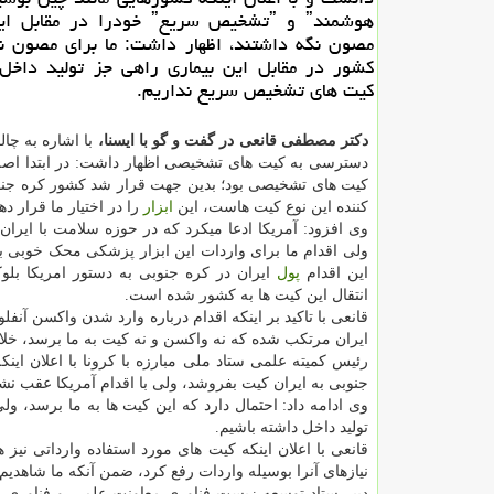
هوشمندˮ و ˮتشخیص سریعˮ خودرا در
مصون نگه داشتند، اظهار داشت: ما برای مصون ن
كشور در مقابل این بیماری راهی جز تولید داخل
كیت های تشخیص سریع نداریم.
دکتر مصطفی قانعی در گفت و گو با ایسنا،
با اشاره به چ
دسترسی به کیت‎ های تشخیصی اظهار داشت: در ابتدا اصل بر
کیت های تشخیصی بود؛ بدین جهت قرار شد کشور کره جنوب
کننده این نوع کیت هاست، این
ابزار
را در اختیار ما قرار ده
وی افزود: آمریکا ادعا می‎کرد که در حوزه سلامت با
ولی اقدام ما برای واردات این ابزار پزشکی محک خوبی بو
این اقدام
پول
ایران در کره جنوبی به دستور امریکا بلوک
انتقال این کیت ها به کشور شده است.
قانعی با تاکید بر اینکه اقدام درباره وارد شدن واکسن آنفلو
ایران مرتکب شده که نه واکسن و نه کیت به ما برسد، خ
رئیس کمیته علمی ستاد ملی مبارزه با کرونا با اعلان این
جنوبی به ایران کیت بفروشد، ولی با اقدام آمریکا عقب نش
وی ادامه داد: احتمال دارد که این کیت ها به ما برسد، ولی 
تولید داخل داشته باشیم.
قانعی با اعلان اینکه کیت های مورد استفاده وارداتی نی
نیازهای آنرا بوسیله واردات رفع کرد، ضمن آنکه ما شاهدیم 