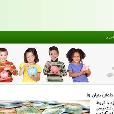
بورس
دانش بنیان ها
با كرونا،
ای تشخیصی
دانست و با اعلان اینكه كشورهایی مانند چین بوسیله ˮایزوله