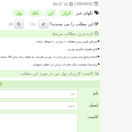
1399/09/02
09:47:16
تگهای خبر:
ابزار
,
ارز
,
بانك
,
پول
این مطلب را می پسندید؟
(0)
(1)
تازه ترین مطالب مرتبط
صرافی کوین بیس معاملات ۶ رمزارز را متوقف ساخت
فتح مقاومت کلیدی بورس
کدام صنایع صدرنشین ارزش بازار در بورس هستند به علاوه رتبه بندی 48 صنعت بورسی
پیشرفت ظرفیت بانک صادرات ایران در اعطای تسهیلات
کامنت کاربران پول من در مورد این مطلب
کا
نام:
ایمیل:
کامنت: