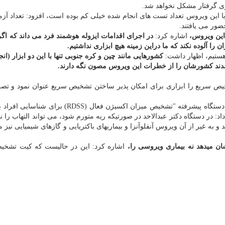
ی گرفتار مشکل نخواهد شد.
 با این ویروس تعداد تست های انجام شده خیلی کم بوده است، افزود: تعداد آز
ضور می یافتند.
 این ویروس،
اشاره کرد:
در اجرای اقدامات ایزوله هوشمند فرد می داند که اگر 
 را آلوده نکند که ما دراین زمینه هیچ ابزاری نداشتیم.
د هستیم، اظهار داشت:
کشورهایی مانند چین و کره جنوبی تنها با این دو ابزار (ا
دند کشورشان را از خطرات این ویروس مصون نگه دارند.
خیص سریع را ابزاری برای امکان پذیر ساختن تشخیص سریع عنوان نمود و تصر
وی درباب تفاوت کیت های تشخیص سریع رونمایی شده با دستگاه پیشرفته "تشخیص میزان اکسیژن فعال (S
اد: در دستگاه دکتر عبدالاحد در صورتیکه ریه متورم شود، می تواند التهاب را 
به غیر از آن ویروس آنفلوآنزا و بیماریهای باکتریایی و گازهای شیمیایی نیز م
نشان میدهد نه بیماری ویروسی را،
اشاره کرد: این در حالیست که کیت تشخی