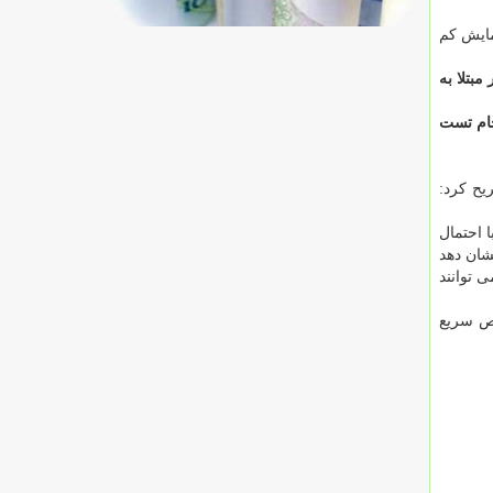
مایش کم
مبتلا به
نجام تست
یح کرد:
RDS) برای شناسایی افراد با احتمال
نشان دهد
ی توانند
ص سریع