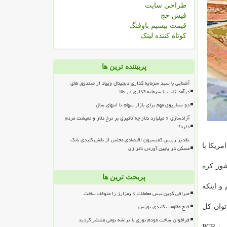
طراحی سایت
فیش حج
قیمت بیسیم باوفنگ
کوتاه کننده لینک
پربیننده ترین ها
آشنایی با سبد سرمایه گذاری دیجیتال ویپاد از صندوق های
درآمد ثابت تا سرمایه گذاری در طلا
دو سناریوی مهم برای بازار سهام تا انتهای سال
آزادسازی ۶ میلیارد دلار چه تاثیری بر نرخ دلار و معیشت مردم
دارد؟
تقدیر رییس کمیسیون اقتصادی مجلس از نقش کلیدی بانک
مریکا با
مسکن در پایین آوردن ناترازی
شور کره
پربحث ترین ها
 و اینکه
صرافی کوین بیس معاملات ۶ رمزارز را متوقف ساخت
فتح مقاومت کلیدی بورس
توان کل
فراخوان ساخت مودم نوری با تراشه بومی منتشر گردید
دبیر ستاد توسعه زیست فناوری معاونت علمی و فناوری ریاست جمهوری با اعلان اینکه این ماجرا را همین طور در دسترسی به ماسک و PCR