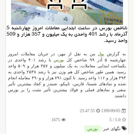
شاخص بورس در ساعت ابتدایی معاملات امروز چهارشنبه 5
آذرماه، با رشد 401 واحدی به یك میلیون و 357 هزار و 509
واحد رسید.
به گزارش
پول
من به نقل از مهر، در جریان معاملات امروز
چهارشنبه ۵ آذر ۹۹ شاخص کل
بورس
با رشد ۴۰۱ واحدی در
یکساعت ابتدایی معاملات، به یک میلیون و ۳۵۷ هزار و ۵۰۹ واحد
رسید. همین طور شاخص کل هم وزن نیز با رشد ۲۵۳۸ واحدی به
۳۹۳ هزار و ۱۱۶ واحد رسید. تا کنون ۷۹۱ هزار و و۴۹۰ معامله انجام
شده و نمادهای شستا، فارس، تاپیکو، شبندر و کچاد بیشترین تأثیر
منفی و نمادهای فملی و فولاد بیشترین تأثیر مثبت را بر بورس
داشتند.
1399/09/05
23:47:55
1675
/ 5
5.0
تگهای خبر:
بورس