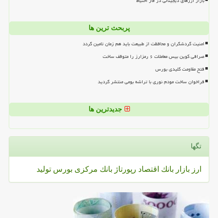
بازار ارزهای دیجیتالی در فاز احتیاط
پربحث ترین ها
امنیت گردشگران و محافظت از طبیعت باید هم زمان تامین گردد
صرافی کوین بیس معاملات ۶ رمزارز را متوقف ساخت
فتح مقاومت کلیدی بورس
فراخوان ساخت مودم نوری با تراشه بومی منتشر گردید
جدیدترین ها
تگها
ارز
بازار
بانك
اقتصاد
رپورتاژ
بانك مركزی
بورس
تولید