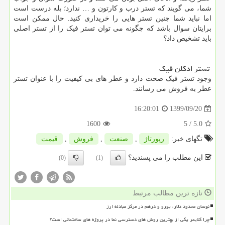
شما، می گویند که تستر درب و کارتون و … ندارد؛ بله درست است
اما نباید شما چنین تستر هایی را خریداری کنید. حال ممکن است
برایتان سوال باشد که چگونه می توان تستر فیک را از تستر اصلی
باید تشخیص داد؟
تستر ادکلن فیک
وجود تستر فیک صحت دارد و عطر های بی کیفیت را با عنوان تستر
عطر به فروش می رسانند.
1399/09/20
16:20:01
1600
/ 5
5.0
تگهای خبر:
رپورتاژ
,
صنعت
,
فروش
,
قیمت
این مطلب را می پسندید؟
(0)
(1)
تازه ترین مطالب مرتبط
نوسان محدود دلار، یورو و درهم در مرکز مبادله ارز
چرا کلایمر یکی از بهترین روش های دسترسی نما در پروژه های ساختمانی است؟