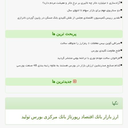
آزادسازی ۶ میلیارد دلار چه تاثیری بر نرخ دلار و معیشت مردم دارد؟
دو سناریوی مهم برای بازار سهام تا انتهای سال
تقدیر رییس کمیسیون اقتصادی مجلس از نقش کلیدی بانک مسکن در پایین آوردن ناترازی
پربحث ترین ها
صرافی کوین بیس معاملات ۶ رمزارز را متوقف ساخت
فتح مقاومت کلیدی بورس
فراخوان ساخت مودم نوری با تراشه بومی منتشر گردید
کدام صنایع صدرنشین ارزش بازار در بورس هستند به علاوه رتبه بندی 48 صنعت بورسی
جدیدترین ها
تگها
ارز
بازار
بانك
اقتصاد
رپورتاژ
بانك مركزی
بورس
تولید