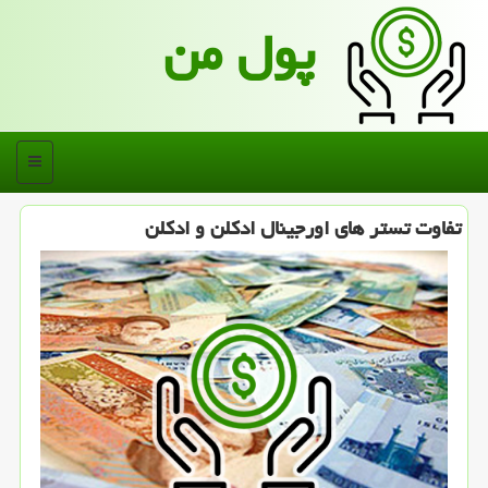
پول من
منو
تفاوت تستر های اورجینال ادكلن و ادكلن