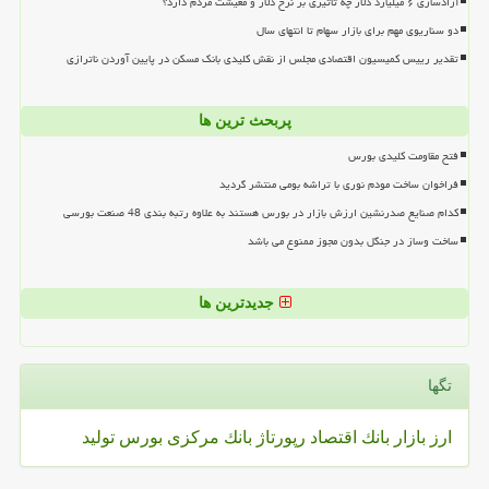
آزادسازی ۶ میلیارد دلار چه تاثیری بر نرخ دلار و معیشت مردم دارد؟
دو سناریوی مهم برای بازار سهام تا انتهای سال
تقدیر رییس کمیسیون اقتصادی مجلس از نقش کلیدی بانک مسکن در پایین آوردن ناترازی
پربحث ترین ها
فتح مقاومت کلیدی بورس
فراخوان ساخت مودم نوری با تراشه بومی منتشر گردید
کدام صنایع صدرنشین ارزش بازار در بورس هستند به علاوه رتبه بندی 48 صنعت بورسی
ساخت وساز در جنگل بدون مجوز ممنوع می باشد
جدیدترین ها
تگها
ارز
بازار
بانك
اقتصاد
رپورتاژ
بانك مركزی
بورس
تولید