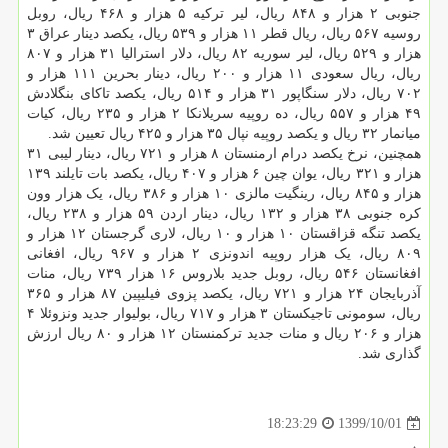
جنوبی ۲ هزار و ۸۴۸ ریال، لیر ترکیه ۵ هزار و ۴۶۸ ریال، روبل
روسیه ۵۶۷ ریال، ریال قطر ۱۱ هزار و ۵۳۹ ریال، یکصد دینار عراق ۳
هزار و ۵۲۹ ریال، لیر سوریه ۸۲ ریال، دلار استرالیا ۳۱ هزار و ۸۰۷
ریال، ریال سعودی ۱۱ هزار و ۲۰۰ ریال، دینار بحرین ۱۱۱ هزار و
۷۰۲ ریال، دلار سنگاپور ۳۱ هزار و ۵۱۴ ریال، یکصد تاکای بنگلادش
۴۹ هزار و ۵۵۷ ریال، ده روپیه سریلانکا ۲ هزار و ۲۳۵ ریال، کیات
میانمار ۳۲ ریال و یکصد روپیه نپال ۳۵ هزار و ۴۲۵ ریال تعیین شد.
همچنین، نرخ یکصد درام ارمنستان ۸ هزار و ۷۲۱ ریال، دینار لیبی ۳۱
هزار و ۳۲۱ ریال، یوان چین ۶ هزار و ۴۰۷ ریال، یکصد بات تایلند ۱۳۹
هزار و ۸۴۵ ریال، رینگیت مالزی ۱۰ هزار و ۳۸۶ ریال، یک هزار وون
کره جنوبی ۳۸ هزار و ۱۳۲ ریال، دینار اردن ۵۹ هزار و ۲۳۸ ریال،
یکصد تنگه قزاقستان ۱۰ هزار و ۱۰ ریال، لاری گرجستان ۱۲ هزار و
۸۰۹ ریال، یک هزار روپیه اندونزی ۲ هزار و ۹۶۷ ریال، افغانی
افغانستان ۵۴۶ ریال، روبل جدید بلاروس ۱۶ هزار ۷۳۹ ریال، منات
آذربایجان ۲۴ هزار و ۷۲۱ ریال، یکصد پزوی فیلیپین ۸۷ هزار و ۳۶۵
ریال، سومونی تاجیکستان ۳ هزار و ۷۱۷ ریال، بولیوار جدید ونزوئلا ۴
هزار و ۲۰۶ ریال و منات جدید ترکمنستان ۱۲ هزار و ۸۰ ریال ارزش
گذاری شد.
1399/10/01
18:23:29