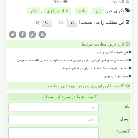
1687
/ 5
5.0
تگهای خبر:
ارز
,
بانك
,
بانك مركزی
,
دلار
این مطلب را می پسندید؟
(0)
(1)
تازه ترین مطالب مرتبط
فتح مقاومت کلیدی بورس
کدام صنایع صدرنشین ارزش بازار در بورس هستند به علاوه رتبه بندی 48 صنعت بورسی
پیشرفت ظرفیت بانک صادرات ایران در اعطای تسهیلات
صعود تاریخی بورس
کامنت کاربران پول من در مورد این مطلب
کامنت شما در مورد این مطلب
نام:
ایمیل:
کامنت: