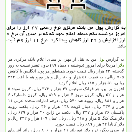
به گزارش پول من بانک مرکزی نرخ رسمی ۴۷ ارز را برای
امروز دوشنبه یکم دیماه، اعلام نمود که که بر مبنای آن نرخ ۷
ارز افزایش و ۲۹ ارز کاهش پیدا کرد. نرخ ۱۱ ارز هم ثابت
ماند.
به گزارش
پول
من به نقل از مهر، بر مبنای اعلام بانک مرکزی هر
دلار
آمریکا برای امروز (دوشنبه ۱ دیماه ۹۹) بدون تغییر نسبت به روز
گذشته، ۴۲ هزار ریال قیمت خورد. همینطور هر پوند انگلیس با کاهش
۷۰۵ ریالی، به قیمت ۵۶ هزار و ۸۰ ریال و هر یورو هم با افت ۳۲۴
ریالی، ۵۱ هزار و ۱۸۵ ریال اعلام گردید.
افزون بر این، هر فرانک سوئیس ۴۷ هزار و ۳۷۳ ریال، کرون سوئد ۵
هزار و ۵۲ ریال، کرون نروژ ۴ هزار و ۸۲۹ ریال، کرون دانمارک ۶
هزار و ۸۸۱ ریال، روپیه هند ۵۷۰ ریال، درهم امارات متحده عربی ۱۱
هزار و ۴۳۷ ریال، دینار کویت ۱۳۸ هزار و ۳۶ ریال، یکصد روپیه
پاکستان ۲۶ هزار و ۲۳۷ ریال، یکصد ین ژاپن ۴۰ هزار و ۶۲۹ ریال،
دلار هنگ کنگ ۵ هزار و ۴۱۸ ریال، ریال عمان ۱۰۹ هزار و ۲۳۲ ریال و
دلار کانادا ۳۲ هزار ۶۸۹ ریال قیمت خورد.
از سوی دیگر، نرخ دلار نیوزیلند ۲۹ هزار و ۸۰۶ ریال، راند آفریقای