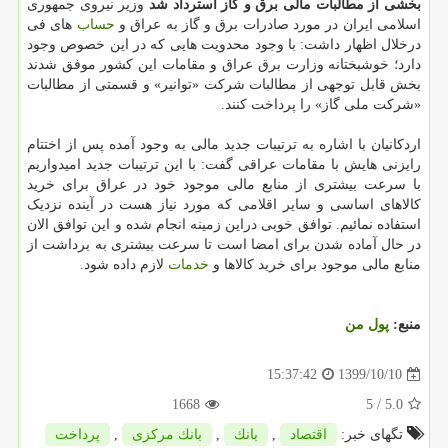
بخشی از مطالبات مالی برق و گاز استرداد شد
وزیر نیروی جمهوری
اسلامی ایران در مورد صادرات برق و گاز به عراق و
حساب
های فی
درخلال اظهار داشت: با وجود محدویت هایی که در این خصوص وجود
دارد؛ خوشبختانه وزارت برق عراق و مقامات این کشور موفق شدند
بخش قابل توجهی از مطالبات شرکت «توانیر» و قسمتی از مطالبات
«شرکت ملی گاز» را پرداخت کنند.
اردکانیان با اشاره به ترتیبات جدید مالی به وجود آمده پس از اختتام
رایزنی هایش با مقامات عراقی گفت: با این ترتیبات جدید امیدواریم
با سرعت بیشتری از منابع مالی موجود خود در عراق برای خرید
کالاهای اساسی و سایر اقلامی که مورد نیاز هست در آینده نزدیک
استفاده نمائیم. توافق خوبی دراین زمینه انجام شده و این توافق الان
در حال آماده شدن برای امضا است تا سرعت بیشتری به برداشت از
منابع مالی موجود برای خرید کالاها و
خدمات
لازم داده شود.
منبع:
پول من
1399/10/10
15:37:42
1668
/ 5
5.0
تگهای خبر:
اقتصاد
,
بانك
,
بانك مركزی
,
پرداخت