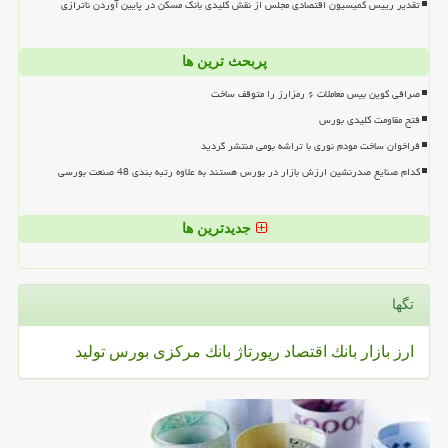
تقدیر رییس کمیسیون اقتصادی مجلس از نقش کلیدی بانک مسکن در پایین آوردن ناترازی
پربحث ترین ها
صرافی کوین بیس معاملات ۶ رمزارز را متوقف ساخت
فتح مقاومت کلیدی بورس
فراخوان ساخت مودم نوری با تراشه بومی منتشر گردید
کدام صنایع صدرنشین ارزش بازار در بورس هستند به علاوه رتبه بندی 48 صنعت بورسی
جدیدترین ها
تگها
ارز
بازار
بانك
اقتصاد
رپورتاژ
بانك مركزی
بورس
تولید