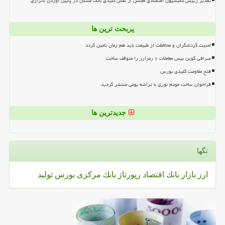
تقدیر رییس کمیسیون اقتصادی مجلس از نقش کلیدی بانک مسکن در پایین آوردن ناترازی
پربحث ترین ها
امنیت گردشگران و محافظت از طبیعت باید هم زمان تامین گردد
صرافی کوین بیس معاملات ۶ رمزارز را متوقف ساخت
فتح مقاومت کلیدی بورس
فراخوان ساخت مودم نوری با تراشه بومی منتشر گردید
جدیدترین ها
تگها
ارز
بازار
بانك
اقتصاد
رپورتاژ
بانك مركزی
بورس
تولید