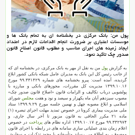
پول من: بانک مرکزی در بخشنامه ای به تمام بانک ها و
موسسات اعتباری بر ضرورت انجام اقدامات لازم در امتداد
ایجاد زمینه های اجرای مناسب و مطلوب قانون اصلاح قانون
صدور چک تاکید نمود.
به گزارش
پول
من به نقل از مهر به بانک مرکزی، در بخشنامه ای که
از جانب رئیس کل این بانک به مدیران عامل شبکه بانکی کشور ابلاغ
گردیده، آمده است: پیرو بخشنامه های شماره ۳۳۱۴۲۹‏‏.۹۹ مورخ
۱۳۹۹.۱۰.۱۶ مدیریت کل مقررات، مجوزهای بانکی و مبارزه با
پولشویی درباب تکالیف و الزامات قانون «اصلاح قانون صدور چک»
مصوب سیزدهم آبان ماه یکهزار و سیصد و نود و هفت
مجلس
شورای
اسلامی و ابلاغ مصوبه چهل و نهمین جلسه مورخ ۱۳۹۹.۹.۲۹ ستاد
ملی مدیریت بیماری کرونا در خصوص تمدید مهلت اجرای تبصره (۱)
ماده ۲۱ مکرر الحاقی به قانون مزبور تا آخر سال جاری، و
۳۳۲۹۷۴‏‏.۹۹ مورخ ۱۳۹۹.۱۰.۱۷ اداره نظام های
پرداخت
در خصوص
اعلام زمان بندی عملیاتی سازی سامانه های در رابطه با اجرای قانون
موصوف، به اطلاع می رساند متأسفانه با وجود تذکرات و سفارش