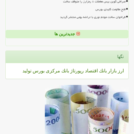
صرافی کوین بیس معاملات ۶ رمزارز را متوقف ساخت
فتح مقاومت کلیدی بورس
فراخوان ساخت مودم نوری با تراشه بومی منتشر گردید
جدیدترین ها
تگها
ارز
بازار
بانك
اقتصاد
رپورتاژ
بانك مركزی
بورس
تولید