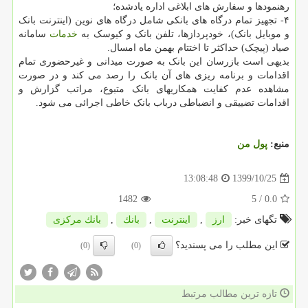
رهنمودها و سفارش های ابلاغی اداره یادشده؛
۴- تجهیز تمام درگاه های بانکی شامل درگاه های نوین (اینترنت بانک
و موبایل بانک)، خودپردازها، تلفن بانک و کیوسک به
خدمات
سامانه
صیاد (پیچک) حداکثر تا اختتام بهمن ماه امسال.
بدیهی است بازرسان این بانک به صورت میدانی و غیرحضوری تمام
اقدامات و برنامه ریزی های آن بانک را رصد می کند و در صورت
مشاهده عدم کفایت همکاریهای بانک متبوع، مراتب گزارش و
اقدامات تضییقی و انضباطی درباب بانک خاطی اجرائی می شود.
منبع:
پول من
1399/10/25
13:08:48
1482
/ 5
0.0
تگهای خبر:
ارز
,
اینترنت
,
بانك
,
بانك مركزی
این مطلب را می پسندید؟
(0)
(0)
تازه ترین مطالب مرتبط