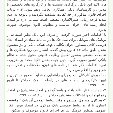
های اکید این بانک، برگزاری نشست ها و کارگروه های تخصصی با
مدیران و کارشناسان بانکی، همکاری، تعامل و هم سویی لازم درباب
اجرای قانون مذکور در حد کفایت مشاهده نگردیده و باتوجه به عدم
تمدید فرجه زمانی صدرالاشاره، مقتضی است مساعی لازم در امتداد
ایجاد زمینه های اجرای مناسب و مطلوب قانون موصوف صورت
پذیرد.
با اقدامات اخیر صورت گرفته از طرف این بانک نظیر استفاده از
برنامک های موبایلی برای ثبت چک ها در سامانه صیاد در امتداد ایجاد
فرصت کافی بمنظور اجرای تکالیف عهده شبکه بانکی و نیز مشمول
نشدن طبق ماده ۲۴ قانون پیش گفت، انتظار می رود همکاری ها و
تعاملات مقتضی بمنظور تکمیل وظایف قانونی محول شده به نظام
بانکی کشور صورت گیرد. بدین جهت ضمن تاکید مجدد بر ضرورت
تمهید اقدامات ذکر شده در نامه های فوق، ملاحظات و تذکرات به
شرح زیر را اعلام می دارد:
۱- آموزش کارکنان شعب برای راهنمایی و هدایت صحیح مشتریان و
تبیین کارکردهای سامانه های در رابطه با چک حداکثر تا تاریخ
۱۳۹۹.۱۰.۳۰
۲- ایجاد ساختار نظام یافته و پاسخگو (میز امداد مشتریان) در امتداد
رفع ابهامات و اشکالات مشتریان حداکثر تا تاریخ ۱۳۹۹.۱۱.۱۵
۳- همکاری متعامل، مستمر و مؤثر روابط عمومی آن بانک‏‏ / مؤسسه
اعتباری با اداره روابط عمومی بانک مرکزی در امتداد تنویر افکار
عمومی بمنظور فرهنگ سازی اجرای قانون موصوف و تمکین از