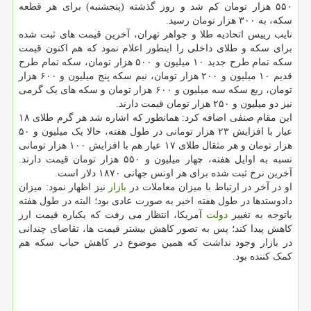
۵۵۰ هزار تومان کم شد و روز گذشته (پنجشنبه) برای هر قطعه
سکه، به ۳۰۰ هزار تومان رسید.
نایب رییس اتحادیه طلا و جواهر تهران، آخرین قیمت های ثبت شده
برای سکه و طلای داخلی را اینطور اعلام نمود که هم اکنون قیمت
سکه تمام طرح جدید ۱۰ میلیون و ۵۰۰ هزار تومان، سکه تمام طرح
قدیم ۱۰ میلیون و ۲۰۰ هزار تومان، نیم سکه پنج میلیون و ۶۰۰ هزار
تومان، ربع سکه سه میلیون و ۶۰۰ هزار تومان و سکه های یک گرمی
نیز دو میلیون و ۲۵۰ هزار تومان قیمت دارند.
این مقام صنفی اضافه کرد: همانطور که اشاره شد هر گرم طلای ۱۸
عیار با افزایش ۲۳ هزار تومانی در طول هفته، حالا یک میلیون و ۵۰
هزار تومان و هر مثقال طلای ۱۷ عیار هم با افزایش ۱۰۰ هزار تومانی
نسبه به اوایل هفته، چهار میلیون و ۵۵۰ هزار تومان قیمت دارند.
آخرین نرخ ثبت شده برای هر اونس جهانی ۱۸۷۰ دلار است.
او در آخر در ارتباط با میزان معاملات در
بازار
نیز اظهار نمود: میزان
دادوستدها در طول هفته اخیر به صورت عادی بود؛ البته در طول هفته
باتوجه به تغییر
دولت
آمریکا، انتظار می رفت که یکباره قیمت ارز
کاهش پیدا کند؛ پس به تصور کاهش بیشتر قیمت ها، تقاضای چندانی
در بازار وجود نداشت که همین موضوع در کاهش حباب سکه هم
کمک کننده بود.