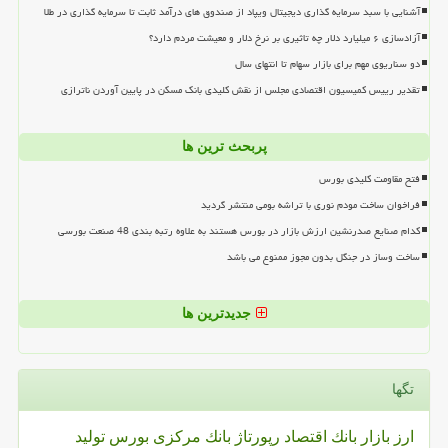
آشنایی با سبد سرمایه گذاری دیجیتال ویپاد از صندوق های درآمد ثابت تا سرمایه گذاری در طلا
آزادسازی ۶ میلیارد دلار چه تاثیری بر نرخ دلار و معیشت مردم دارد؟
دو سناریوی مهم برای بازار سهام تا انتهای سال
تقدیر رییس کمیسیون اقتصادی مجلس از نقش کلیدی بانک مسکن در پایین آوردن ناترازی
پربحث ترین ها
فتح مقاومت کلیدی بورس
فراخوان ساخت مودم نوری با تراشه بومی منتشر گردید
کدام صنایع صدرنشین ارزش بازار در بورس هستند به علاوه رتبه بندی 48 صنعت بورسی
ساخت وساز در جنگل بدون مجوز ممنوع می باشد
جدیدترین ها
تگها
ارز
بازار
بانك
اقتصاد
رپورتاژ
بانك مركزی
بورس
تولید