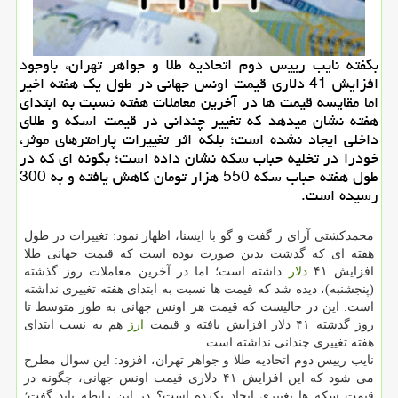
بگفته نایب رییس دوم اتحادیه طلا و جواهر تهران، باوجود
افزایش 41 دلاری قیمت اونس جهانی در طول یک هفته اخیر
اما مقایسه قیمت ها در آخرین معاملات هفته نسبت به ابتدای
هفته نشان میدهد که تغییر چندانی در قیمت اسکه و طلای
داخلی ایجاد نشده است؛ بلکه اثر تغییرات پارامترهای موثر،
خودرا در تخلیه حباب سکه نشان داده است؛ بگونه ای که در
طول هفته حباب سکه 550 هزار تومان کاهش یافته و به 300
رسیده است.
محمدکشتی آرای ر گفت و گو با ایسنا، اظهار نمود: تغییرات در طول
هفته ای که گذشت بدین صورت بوده است که قیمت جهانی طلا
افزایش ۴۱
دلار
داشته است؛ اما در آخرین معاملات روز گذشته
(پنجشنبه)، دیده شد که قیمت ها نسبت به ابتدای هفته تغییری نداشته
است. این در حالیست که قیمت هر اونس جهانی به طور متوسط تا
روز گذشته ۴۱ دلار افزایش یافته و قیمت
ارز
هم به نسب ابتدای
هفته تغییری چندانی نداشته است.
نایب رییس دوم اتحادیه طلا و جواهر تهران، افزود: این سوال مطرح
می شود که این افزایش ۴۱ دلاری قیمت اونس جهانی، چگونه در
قیمت سکه ها تغییری ایجاد نکرده است؟ در این رابطه باید گفت؛