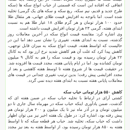
اتفاقی که افتاده این است که قسمتی از حباب انواع سکه ها (سکه
طرح جدید و قدیم، نیم سکه، ربع سکه و سکه های یک گرمی) تخلیه
شده است. اما باتوجه به افزایش قیمت طلای جهانی، هر مثقال طلا
حدود ۱۰۰ هزار تومان و هر گرم طلای ۱۸ عیار طلا هم به نسبت
ابتدای هفته، گرمی ۲۳ هزار تومان افزایش قیمت داشته است.
وی اشاره کرد: مقایسه قیمت انواع سکه در آخرین معاملات روز
گذشته، نسبت به ابتدای هفته، تغییری را نشان نمی دهد اما این در
حالیست که اواسط هفته، قیمت انواع سکه به میزان قابل توجهی،
کاهش پیدا کرد که علت آن هم کاهش شدید نرخ ارز بود که به کانال
۲۲ هزار تومان رسیده بود و قیمت سکه را هم به کانال ۹ میلیون
تومان کشانده بود. اما در ایام پایانی هفته، مجدد قیمت ها افزوده شد.
در حقیقت قیمت ها از شروع هفته تا اوسط هفته کاهشی و بعد از
مجدد افزایشی پیش رفت؛ بدین ترتیب تغییری چندانی در قیمت های
معاملات پایانی هفته نسبت به ابتدای هفته دیده نمی گردد.
کاهش ۵۵۰ هزار تومانی حباب سکه
کشتی آرای در ارتباط با تخلیه حباب سکه در ضمن هفته ای که
گذشت، ضمن یادآوری اینکه حباب سکه در مهرماه سال جاری تا دو
میلیون تومان و در آذر ماه نیز تا یک میلیون و ۲۰۰ هزار تومان هم
پیش رفته بود، اشاره کرد: در طول یک هفته اخیر نیز می توان اظهار
داشت که حباب سکه، تخلیه شد. حباب هر قطعه سکه که تا اواسط
هفته به ۸۵۰ هزار تومان رسیده بود، از اواسط هفته به بعد نیز مجدد