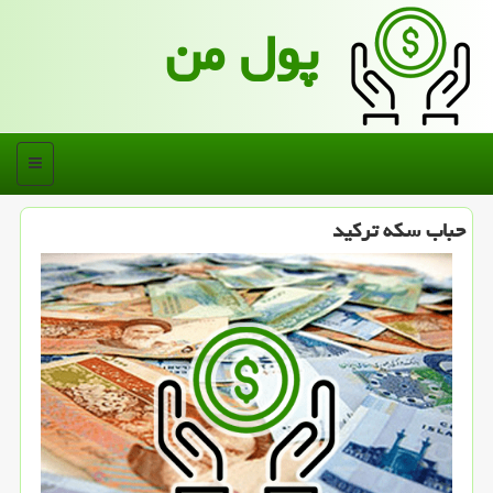
پول من
منو
حباب سكه تركید