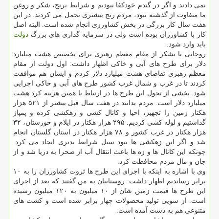
نمی دادند و اگر در گندم خودکفا نبودیم و شرایط برنج، شکر و روغن
ما متفاوت از گذشته نبود، مردم رنج بیشتری تحمل می کردند. در این
هفت سال کار بزرگی در بخش کشاورزی انجام شده است. البته اصل
کار با کشاورزان بوده است ولی در سرمایه گذاری های بزرگ
دولت
باید وارد شود.
روحانی با تشکر از مقام معظم رهبری برای تخصیص هشت میلیارد
دلار برای طرح های آبی و خاکی اظهار داشت: اول دولت از مقام
معظم رهبری تقاضای هشت میلیارد دلار کردم و ایشان هم موافقت
کردند تا در غرب و شمال غرب کشور طرح های آبی و خاکی اجرایی
شود. بخشی از تحول این طرح ها در ارتباط با همین هزینه کرد هشت
میلیارد دلار است. مردم بدانند در هفت سال قبل بیشتر از ۵۲۱ هزار
هکتار زمین را تجهیز، احیا و کانال کشی و زهکشی کرده و پمپاژ
گذاشتیم و لوله کشی کردیم. ۲۹۵ هزار هکتار در ایلام و خوزستان، ۳۲
هزار هکتار در غرب کشور و ۷۸ هزار هکتار در استان گلستان انجام
شد و اگر این زهکشی ها نبود سیل شرایط بدتری ایجاد می کرد.
چونکه این کانال ها و زه ها باعث انتقال آب از صحرا به دریا شد و از
جان و مال مردم محافظت کرد.
وی با اشاره به اینکه با اجرای این طرح ها ثروت کشاورزان را به ۱۰
برابر رساندیم اظهار داشت: روستاییان به من گفتند که بعد از اجرای
این طرح ها قیمت زمین شان از ۱۰ میلیون به ۱۲۰ میلیون رسیده
است. از سویی تولید محصولات چهار برابر شده است و کشت های
متنوعی هم به دست آمده است.