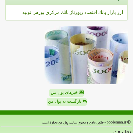
ارز
بازار
بانك
اقتصاد
رپورتاژ
بانك مركزی
بورس
تولید
خبرهای پول من
بازگشت به پول من
pooleman.ir - حقوق مادی و معنوی سایت پول من محفوظ است
پول من