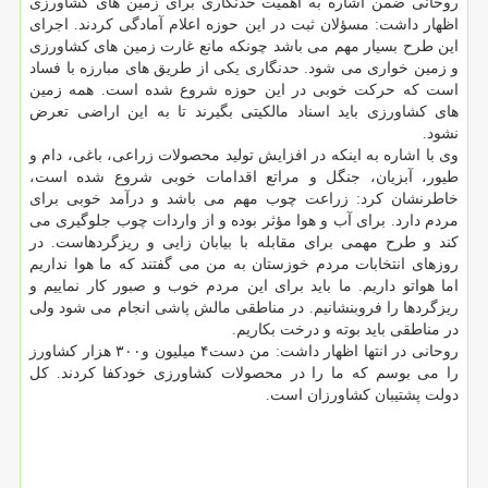
روحانی ضمن اشاره به اهمیت حدنگاری برای زمین های کشاورزی
اظهار داشت: مسؤلان ثبت در این حوزه اعلام آمادگی کردند. اجرای
این طرح بسیار مهم می باشد چونکه مانع غارت زمین های کشاورزی
و زمین خواری می شود. حدنگاری یکی از طریق های مبارزه با فساد
است که حرکت خوبی در این حوزه شروع شده است. همه زمین
های کشاورزی باید اسناد مالکیتی بگیرند تا به این اراضی تعرض
نشود.
وی با اشاره به اینکه در افزایش تولید محصولات زراعی، باغی، دام و
طیور، آبزیان، جنگل و مراتع اقدامات خوبی شروع شده است،
خاطرنشان کرد: زراعت چوب مهم می باشد و درآمد خوبی برای
مردم دارد. برای آب و هوا مؤثر بوده و از واردات چوب جلوگیری می
کند و طرح مهمی برای مقابله با بیابان زایی و ریزگردهاست. در
روزهای انتخابات مردم خوزستان به من می گفتند که ما هوا نداریم
اما هواتو داریم. ما باید برای این مردم خوب و صبور کار نماییم و
ریزگردها را فروبنشانیم. در مناطقی مالش پاشی انجام می شود ولی
در مناطقی باید بوته و درخت بکاریم.
روحانی در انتها اظهار داشت: من دست۴ میلیون و۳۰۰ هزار کشاورز
را می بوسم که ما را در محصولات کشاورزی خودکفا کردند. کل
دولت پشتیبان کشاورزان است.