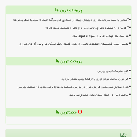
پربیننده ترین ها
آشنایی با سبد سرمایه گذاری دیجیتال ویپاد از صندوق های درآمد ثابت تا سرمایه گذاری در طلا
آزادسازی ۶ میلیارد دلار چه تاثیری بر نرخ دلار و معیشت مردم دارد؟
دو سناریوی مهم برای بازار سهام تا انتهای سال
تقدیر رییس کمیسیون اقتصادی مجلس از نقش کلیدی بانک مسکن در پایین آوردن ناترازی
پربحث ترین ها
فتح مقاومت کلیدی بورس
فراخوان ساخت مودم نوری با تراشه بومی منتشر گردید
کدام صنایع صدرنشین ارزش بازار در بورس هستند به علاوه رتبه بندی 48 صنعت بورسی
ساخت وساز در جنگل بدون مجوز ممنوع می باشد
جدیدترین ها
تگها