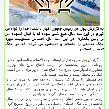
به گزارش پول من رئیس جمهور اظهار داشت: خدا را گواه می
گیرم در این سه سال هیچ شبی نبوده که با خیال آسوده سر
بر بالین بگذارم. در این سه سال احساس مسئولیت دوره
جنگ تحمیلی را داشتم و احساس می کردم که در جنگ
تحمیلی هستیم.
به گزارش
پول
من به نقل از ایسنا، حجت الاسلام و المسلمین حسن
روحانی امروز (پنجشنبه) در مراسم افتتاح طرح های وزارت
کشاورزی اظهار نمود: طرح های افتتاح شده امروز برای تأمین امنیت
غذایی و محیط زیست و سلامت اهمیت دارد.
وی همینطور با تبریک فرا رسیدن ایام دهه فجر به ملت ایران و
خانواده های شهدای انقلاب اسلامی، اضافه کرد: باید قدردان مردم
عزیز ایران بابت ۱۶ سال مبارزه برای پیروزی انقلاب و ۴۲ سال
ایستادگی، صبر، مقاومت و سازندگی کشور باشیم.
رییس جمهور ضمن اشاره به صبر و مقاومت مردم در سه سال
گذشته در یک جنگ اقتصادی تحمیلی بی نظیر در تاریخ، تصریح کرد:
نظیر این جنگ شاید پیدا نشود یا اندک باشد که این چنین کشور و