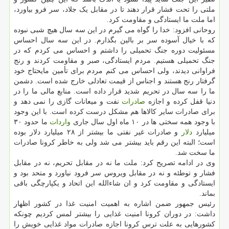
ملتی را تحت فشار قرار دهند تا در مقابل یک جلاد، سر فرو بیاورد،
اما ملت ما ایستادگی و مقاومت کرد.
روحانی افزود: خدا را گواه می گیرم در این سه سال هیچ شبی نبوده
که با خیال آسوده سر بر بالین بگذارم. در این سه سال احساس
مسئولیت دوره جنگ تحمیلی را داشتم و احساس می کردم که در
جنگ تحمیلی هستیم. مردم ایستادگی، صبر و مقاومت کردند و رنج
فراوانی دیدند، ولی احساس می کنم مردم برای تأمین مایحتاج خود
گرفتار رنج هستند و اجناس از قیمت تعادلی خارج شده است. دشمن
ما را سه سال در تحریم شدید قرار داده است. منابع مالی ما را در
دنیا قفل کرده و اجازه
صادرات
نفت و میعانات گازی را نمی دهد و
برای صادرات سایر کالاها هم مشکل درست کرده است. با این وجود
با وجود همه سختی ها در ۱۰ ماه اول سال جاری
واردات
ما حدود ۳۰
میلیارد
دلار
و صادرات غیر نفتی ما بیشتر از ۲۸ میلیارد دلار بوده
است؛ البته این رقم باید بیشتر می شد ولی به خاطر کرونا صادرات
ما سخت شد.
وی در ادامه تصریح کرد: ملت ما نه در مقابل تحریم، نه در مقابل
فشار و توطئه و نه در مقابل ویروس سر فرود نیاورد و متحد بود و
ایستادگی و مقاومت کرد و ان شاءالله این اتحاد و یکپارچگی باقی
بماند.
رئیس جمهور ضمن اشاره به اهمیت امنیت غذا در کشور اظهار
داشت: در دوران کرونا امنیت غذایی را بیشتر لمس کردیم چونکه
کشورهایی به علت ترس کرونا اجازه صادرات مواد غذایی خویش را