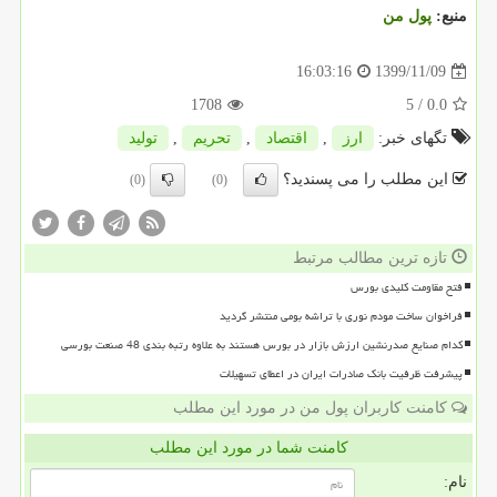
منبع:
پول من
1399/11/09
16:03:16
1708
/ 5
0.0
تگهای خبر:
ارز
,
اقتصاد
,
تحریم
,
تولید
این مطلب را می پسندید؟
(0)
(0)
تازه ترین مطالب مرتبط
فتح مقاومت کلیدی بورس
فراخوان ساخت مودم نوری با تراشه بومی منتشر گردید
کدام صنایع صدرنشین ارزش بازار در بورس هستند به علاوه رتبه بندی 48 صنعت بورسی
پیشرفت ظرفیت بانک صادرات ایران در اعطای تسهیلات
کامنت کاربران پول من در مورد این مطلب
کامنت شما در مورد این مطلب
نام: