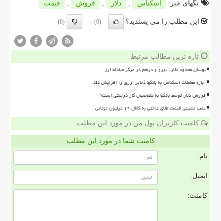
تگهای خبر:
اسكناس
,
دلار
,
فروش
,
قیمت
این مطلب را می پسندید؟
(0)
(0)
تازه ترین مطالب مرتبط
نوسان محدود دلار، یورو و درهم در مرکز مبادله ارز
اجازه معاملات اسکناس به بانکها ذخایر ارزی را افزایش داد
فروش دلار توسط بانکها به متقاضیان کار درستی است؟
عقب نشینی قیمت طلای داخلی به کانال ۱۹ میلیون تومانی
کامنت کاربران پول من در مورد این مطلب
کامنت شما در مورد این مطلب
نام:
ایمیل:
کامنت: