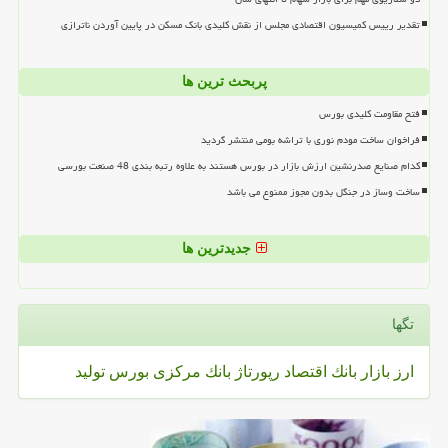
تقدیر رییس کمیسیون اقتصادی مجلس از نقش کلیدی بانک مسکن در پایین آوردن ناترازی
پربحث ترین ها
فتح مقاومت کلیدی بورس
فراخوان ساخت مودم نوری با تراشه بومی منتشر گردید
کدام صنایع صدرنشین ارزش بازار در بورس هستند به علاوه رتبه بندی 48 صنعت بورسی
ساخت وساز در جنگل بدون مجوز ممنوع می باشد
جدیدترین ها
تگها
ارز
بازار
بانك
اقتصاد
رپورتاژ
بانك مركزی
بورس
تولید