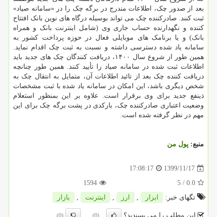
بعد از صدور چک، اطلاعات مندرج در برگه چک را در «سامانه صیاد»
ثبت کنند. صادرکننده چک می تواند بوسیله درگاه های نوین بانک افتتاح
کننده و نگهدارنده حساب جاری وی (شامل اینترنت بانک و همراه
بانک) و یا برنامک های موبایلی فعال در حوزه پرداخت کشور به
سامانه یاد شده دسترسی داشته و نسبت به ثبت چک اقدام نماید.
همین طور از شروع سال ۱۴۰۰، دریافت کنندگان چک های جدید باید
اطلاعات ثبت شده در سامانه صیاد را تأیید کنند. همین طور چنانچه
دریافت کننده چک بعد از تائید اطلاعات آن، متمایل به انتقال چک به
شخص دیگری باشد، این امکان در سامانه یاد شده با ثبت مشخصات
ذینفع جدید برای وی برقرار است. علاوه بر این بمنظور استعلام
وضعیت اعتباری صادرکننده چک، بارکدی در پشت برگه چک برای این
مهم در نظر گرفته شده است.
منبع:
پول من
1399/11/17
17:08:17
1594
/ 5
0.0
تگهای خبر:
ابزار
,
ارز
,
اینترنت
,
بازار
این مطلب را می پسندید؟
(0)
(0)