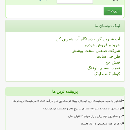
لینک دوستان ما
آب شیرین کن - دستگاه آب شیرین کن
خرید و فروش خودرو
شرکت صنعتی سخت پوشش
طراحی سایت
فیش حج
قیمت بیسیم باوفنگ
کوتاه کننده لینک
پربیننده ترین ها
آشنایی با سبد سرمایه گذاری دیجیتال ویپاد از صندوق های درآمد ثابت تا سرمایه گذاری در طلا
آزادسازی ۶ میلیارد دلار چه تاثیری بر نرخ دلار و معیشت مردم دارد؟
دو سناریوی مهم برای بازار سهام تا انتهای سال
بازار ارزهای دیجیتالی در فاز احتیاط