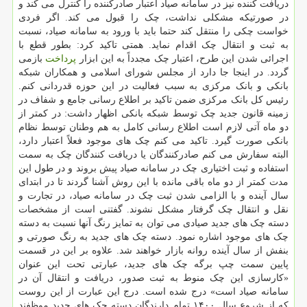
دریافت کننده نیز در سامانه صیاد اعتبار صادرکننده را کنترل می کند و
در صورتیکه مشکلی نداشت، چک را قبول می کند. اگر فردی
خواست چکی را منتقل کند حتما باید با ورود به سامانه صیاد، نسبت
به ثبت و انتقال چک اقدام نماید. همتی تاکید کرد: بطور قطع با
اجرائی شدن این طرح، اعتبار چک مجدداً به این ابزار
پرداخت
بازمی
گردد. در اینجا جا دارد از مجلس شورای اسلامی و همکاران شبکه
بانکی و بانک مرکزی به سبب فعالیت در این حوزه قدردانی کنم.
رئیس کل بانک مرکزی ضمن تاکید بر اطلاع رسانی جامع و شفاف در
زمینه قانون جدید چک توسط شبکه بانکی اظهار داشت: در کمتر از
دو ماه آتی لازم است اطلاع رسانی کامل به هم وطنان توسط نظام
بانکی صورت گیرد. تاکید می کنم چک های موجود فعلاً اعتبار دارد،
البته سفارش می کنم صادرکنندگان یا دریافت کنندگان چک به سمت
استفاده و ثبت اختیاری چک در سامانه صیاد پیش بروند و در طول این
مدت کمتر از دو ماه باقی مانده با این روش آشنا گردند تا در ابتدای
سال آینده و با الزامی شدن ثبت چک در سامانه صیاد، در تجارت و
نقل و انتقال چک گرفتار مشکل نشوند. گفتنی است از مشخصات
دسته چک های جدید صیادی می توان به تمایز رنگ آنها نسبت به دسته
چک های موجود اشاره نمود. دسته چک های جدید به رنگ صورتی و
بنفش از سال آینده روانه بازار خواهند شد. علاوه بر این در قسمت
پایین سمت چپ برگه چک های جدید، عبارتی تحت این عنوان
«کارسازی این چک منوط به ثبت صدور، دریافت و انتقال آن در
سامانه صیاد است» درج شده است. درج این عبارت از این روست
که از شروع سال ۱۴۰۰ تمام دارندگان دسته چک های جدید موظفند