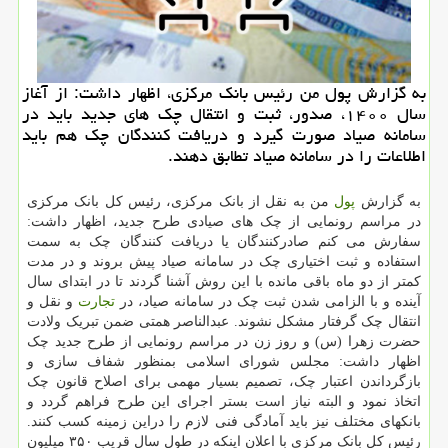
به گزارش پول من رئیس بانک مرکزی، اظهار داشت: از آغاز
سال ۱۴۰۰، صدور، ثبت و انتقال چک های جدید باید در
سامانه صیاد صورت گیرد و دریافت کنندگان چک هم باید
اطلاعات را در سامانه صیاد تطابق دهند.
به گزارش
پول
من به نقل از بانک مرکزی، رئیس کل بانک مرکزی
در مراسم رونمایی از چک های صیادی طرح جدید، اظهار داشت:
سفارش می کنم صادرکنندگان یا دریافت کنندگان چک به سمت
استفاده و ثبت اختیاری چک در سامانه صیاد پیش بروند و در مدت
کمتر از دو ماه باقی مانده با این روش آشنا گردند تا در ابتدای سال
آینده و با الزامی شدن ثبت چک در سامانه صیاد، در
تجارت
و نقل و
انتقال چک گرفتار مشکل نشوند. عبدالناصر همتی ضمن تبریک ولادت
حضرت زهرا (س) و روز زن در مراسم رونمایی از طرح جدید چک
اظهار داشت: مجلس شورای اسلامی بمنظور شفاف سازی و
بازگرداندن اعتبار چک، تصمیم بسیار مهمی برای اصلاح قانون چک
اتخاذ نمود و البته نیاز است بستر اجرای این طرح فراهم گردد و
بانکهای مختلف نیز باید آمادگی فنی لازم را دراین زمینه کسب کنند.
رئیس کل بانک مرکزی با اعلان اینکه در طول سال قریب ۳۵۰ میلیون