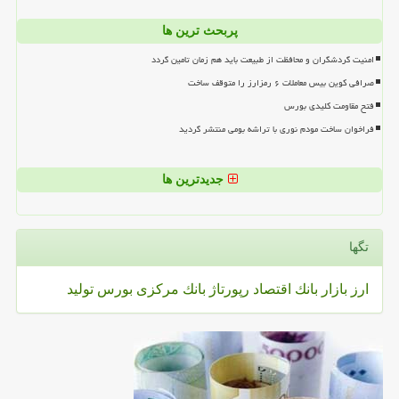
پربحث ترین ها
امنیت گردشگران و محافظت از طبیعت باید هم زمان تامین گردد
صرافی کوین بیس معاملات ۶ رمزارز را متوقف ساخت
فتح مقاومت کلیدی بورس
فراخوان ساخت مودم نوری با تراشه بومی منتشر گردید
جدیدترین ها
تگها
ارز
بازار
بانك
اقتصاد
رپورتاژ
بانك مركزی
بورس
تولید