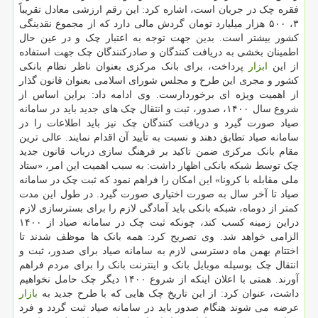
فقره چک در جریان است، اشاره کرد: این رقم ارزشی معادل تقریباً
۳، ۵۰۰ هزار میلیارد تومان گردش مالی دارد که از مجموع نقدینگی
کشور بیشتر است. بدین جهت توجه به اعتبار چک و در عین حال
اطمینان بخشی به دریافت کنندگان و صادرکنندگان چک جهت استفاده
از این
ابزار
پرداخت، برای بانک مرکزی بعنوان ناظر نظام بانکی
کشور و مجری این طرح و مجلس شورای اسلامی بعنوان قانون گذار
از اهمیت ویژه ای برخوردارست. وی ادامه داد: براین اساس از
شروع سال ۱۴۰۰، صدور، ثبت و انتقال چک های جدید باید در سامانه
صیاد صورت گیرد و دریافت کنندگان چک نیز باید اطلاعات را در
سامانه صیاد تطابق دهند و نسبت به تأیید آن اقدام نمایند. عالی ترین
مقام بانک مرکزی ضمن تاکید بر فرهنگ سازی درباب قانون جدید
چک توسط شبکه بانکی اظهار داشت: به سبب اهمیت این امر، «ستاد
ملی مقابله با کرونا» این امکان را فراهم نمود که ثبت چک در سامانه
صیاد تا آخر سال به صورت اختیاری صورت گیرد. در طول این مدت
کمتر از دوماه، شبکه بانکی باید آمادگی لازم را برای بسترسازی لازم
دراین زمینه کسب کند، چونکه ثبت چک در سامانه صیاد از ۱۴۰۰
الزامی خواهد شد. وی تصریح کرد: همه بانک ها موظف شدند تا
اختتام بهمن ماه دسترسی لازم به سامانه صیاد برای صدور، ثبت و
انتقال چک بوسیله موبایل بانک و اینترنت بانک را برای مردم فراهم
آورند. همتی با اعلان اینکه از شروع ۱۴۰۰ دیگر چک حامل نخواهیم
داشت، عنوان کرد: از این تاریخ چک هایی که با طرح جدید به
بازار
عرضه می شوند هنگام صدور باید در سامانه صیاد ثبت گردد و فرد