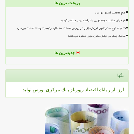
پربحث ترین ها
فتح مقاومت کلیدی بورس
فراخوان ساخت مودم نوری با تراشه بومی منتشر گردید
کدام صنایع صدرنشین ارزش بازار در بورس هستند به علاوه رتبه بندی 48 صنعت بورسی
ساخت وساز در جنگل بدون مجوز ممنوع می باشد
جدیدترین ها
تگها
ارز
بازار
بانك
اقتصاد
رپورتاژ
بانك مركزی
بورس
تولید