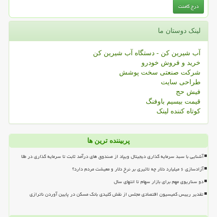
لینک دوستان ما
آب شیرین کن - دستگاه آب شیرین کن
خرید و فروش خودرو
شرکت صنعتی سخت پوشش
طراحی سایت
فیش حج
قیمت بیسیم باوفنگ
کوتاه کننده لینک
پربیننده ترین ها
آشنایی با سبد سرمایه گذاری دیجیتال ویپاد از صندوق های درآمد ثابت تا سرمایه گذاری در طلا
آزادسازی ۶ میلیارد دلار چه تاثیری بر نرخ دلار و معیشت مردم دارد؟
دو سناریوی مهم برای بازار سهام تا انتهای سال
تقدیر رییس کمیسیون اقتصادی مجلس از نقش کلیدی بانک مسکن در پایین آوردن ناترازی