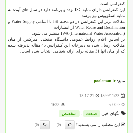
کنفرانس است.
این کنفرانس دارای نمایه ISC بوده و برنامه دارد در سال های آینده به
نمایه اسکوپوس نیز برسد.
مقالات برتر این کنفرانس در دو مجله ISI با اسامی Water Supply و
Water Reuse and Desalination از انتشارات
بر اساس اعلام روابط عمومی دانشگاه صنعتی امیرکبیر، از میان
مقالات ارسال شده به دبیرخانه این کنفرانس 46 مقاله پذیرفته شده
که از میان آنها 31 مقاله برای ارائه شفاهی انتخاب شده است.
منبع:
pooleman.ir
1399/11/23
13:17:21
1633
/ 5
0.0
تگهای خبر:
صنعت
,
متخصص
این مطلب را می پسندید؟
(0)
(0)