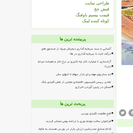
طراحی سایت
فیش حج
قیمت بیسیم باوفنگ
کوتاه کننده لینک
پربیننده ترین ها
آشنایی با سبد سرمایه گذاری دیجیتال ویپاد از صندوق های
درآمد ثابت تا سرمایه گذاری در طلا
آزادسازی ۶ میلیارد دلار چه تاثیری بر نرخ دلار و معیشت مردم
دارد؟
دو سناریوی مهم برای بازار سهام تا انتهای سال
تقدیر رییس کمیسیون اقتصادی مجلس از نقش کلیدی بانک
مسکن در پایین آوردن ناترازی
پربحث ترین ها
فتح مقاومت کلیدی بورس
فراخوان ساخت مودم نوری با تراشه بومی منتشر گردید
کدام صنایع صدرنشین ارزش بازار در بورس هستند به علاوه