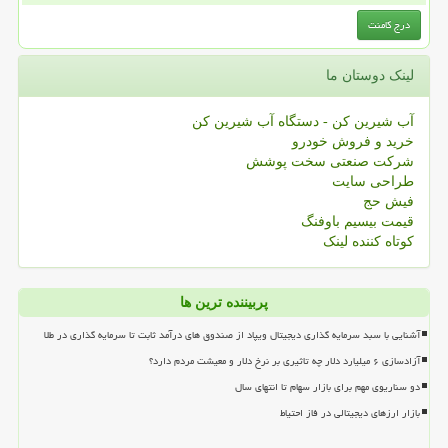
لینک دوستان ما
آب شیرین کن - دستگاه آب شیرین کن
خرید و فروش خودرو
شرکت صنعتی سخت پوشش
طراحی سایت
فیش حج
قیمت بیسیم باوفنگ
کوتاه کننده لینک
پربیننده ترین ها
آشنایی با سبد سرمایه گذاری دیجیتال ویپاد از صندوق های درآمد ثابت تا سرمایه گذاری در طلا
آزادسازی ۶ میلیارد دلار چه تاثیری بر نرخ دلار و معیشت مردم دارد؟
دو سناریوی مهم برای بازار سهام تا انتهای سال
بازار ارزهای دیجیتالی در فاز احتیاط