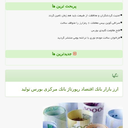
پربحث ترین ها
امنیت گردشگران و محافظت از طبیعت باید هم زمان تامین گردد
صرافی کوین بیس معاملات ۶ رمزارز را متوقف ساخت
فتح مقاومت کلیدی بورس
فراخوان ساخت مودم نوری با تراشه بومی منتشر گردید
جدیدترین ها
تگها
ارز
بازار
بانك
اقتصاد
رپورتاژ
بانك مركزی
بورس
تولید