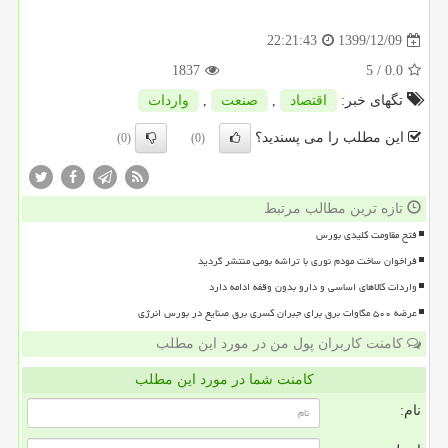
1399/12/09
22:21:43
1837
/ 5
0.0
تگهای خبر:
اقتصاد
,
صنعت
,
واردات
این مطلب را می پسندید؟
(0)
(0)
تازه ترین مطالب مرتبط
فتح مقاومت کلیدی بورس
فراخوان ساخت مودم نوری با تراشه بومی منتشر گردید
واردات کالاهای اساسی و دارو بدون وقفه ادامه دارد
عرضه ۵۰۰ مگاوات برق برای جبران کسری برق صنایع در بورس انرژی
کامنت کاربران پول من در مورد این مطلب
کامنت شما در مورد این مطلب
نام: