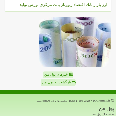
ارز
بازار
بانك
اقتصاد
رپورتاژ
بانك مركزی
بورس
تولید
خبرهای پول من
بازگشت به پول من
pooleman.ir - حقوق مادی و معنوی سایت پول من محفوظ است
پول من
محاسبه گر پول شما