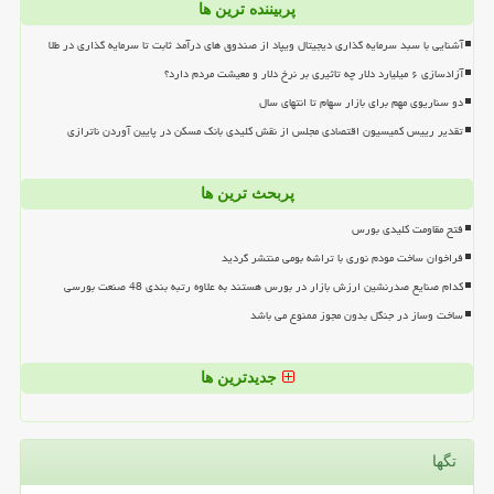
پربیننده ترین ها
آشنایی با سبد سرمایه گذاری دیجیتال ویپاد از صندوق های درآمد ثابت تا سرمایه گذاری در طلا
آزادسازی ۶ میلیارد دلار چه تاثیری بر نرخ دلار و معیشت مردم دارد؟
دو سناریوی مهم برای بازار سهام تا انتهای سال
تقدیر رییس کمیسیون اقتصادی مجلس از نقش کلیدی بانک مسکن در پایین آوردن ناترازی
پربحث ترین ها
فتح مقاومت کلیدی بورس
فراخوان ساخت مودم نوری با تراشه بومی منتشر گردید
کدام صنایع صدرنشین ارزش بازار در بورس هستند به علاوه رتبه بندی 48 صنعت بورسی
ساخت وساز در جنگل بدون مجوز ممنوع می باشد
جدیدترین ها
تگها