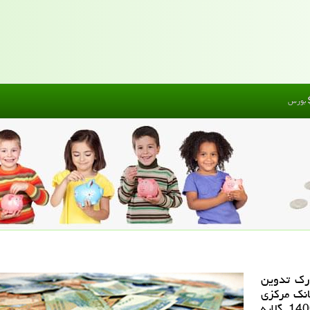
بورس
رک تدوین
انک مرکزی
در انتقادی دیرهنگام از تورم زا بودن بودجه 1400 گلایه