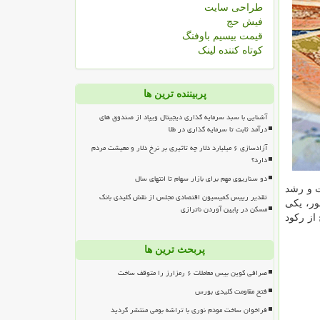
طراحی سایت
فیش حج
قیمت بیسیم باوفنگ
کوتاه کننده لینک
پربیننده ترین ها
آشنایی با سبد سرمایه گذاری دیجیتال ویپاد از صندوق های
درآمد ثابت تا سرمایه گذاری در طلا
آزادسازی ۶ میلیارد دلار چه تاثیری بر نرخ دلار و معیشت مردم
دارد؟
دو سناریوی مهم برای بازار سهام تا انتهای سال
ت و رشد
تقدیر رییس کمیسیون اقتصادی مجلس از نقش کلیدی بانک
ور، یکی
مسکن در پایین آوردن ناترازی
از رکود
پربحث ترین ها
صرافی کوین بیس معاملات ۶ رمزارز را متوقف ساخت
فتح مقاومت کلیدی بورس
فراخوان ساخت مودم نوری با تراشه بومی منتشر گردید