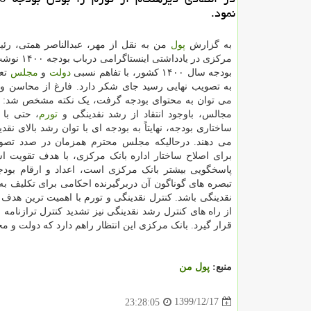
نمود.
به گزارش
پول
من به نقل از مهر، عبدالناصر همتی، رئ
مرکزی در یادداشتی ا
بودجه سال ۱۴۰۰ کشور، با تفاهم نسبی
دولت
و
مجلس
تعی
به تصویب نهایی رسید جای شکر دارد. فارغ از محاسن و ا
می توان به محتوای بودجه گرفت، یک نکته مشخص شد: هم
مجالس، باوجود انتقاد از رشد نقدینگی و
تورم
، حتی با 
ساختاری بودجه، نهایتاً به بودجه ای با توان رشد بالای نق
می دهند. درحالیکه مجلس محترم همزمان در صدد تص
برای اصلاح ساختار اداره بانک مرکزی، با هدف تقویت است
پاسخگویی بیشتر بانک مرکزی است، اعداد و ارقام بو
تبصره های گوناگون آن دربرگیرنده احکامی برای تکلیف به
نقدینگی باشد. کنترل نقدینگی و تورم با اهمیت ترین هدف
از راه های کنترل رشد نقدینگی نیز تشدید کنترل ترازنامه 
قرار گیرد. بانک مرکزی این انتظار راهم دارد که دولت و م
منبع:
پول من
1399/12/17
23:28:05