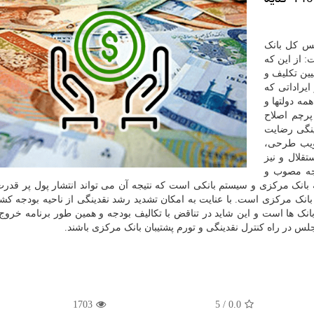
یس کل بانک
ینستاگرامی درباب بودجه ۱۴۰۰ نوشت: از این که
ین تکلیف و
یراداتی که
ه دولتها و
پرچم اصلاح
دینگی رضایت
ویب طرحی،
قلال و نیز
دجه مصوب و
 بانک مرکزی و سیستم بانکی است که نتیجه آن می تواند انتشار پول پر قدر
 بانک مرکزی است. با عنایت به امکان تشدید رشد نقدینگی از ناحیه بودجه کش
بانک ها است و این شاید در تناقض با تکالیف بودجه و همین طور برنامه خروج 
جلس در راه کنترل نقدینگی و تورم پشتیبان بانک مرکزی باشند.
1703
/ 5
0.0