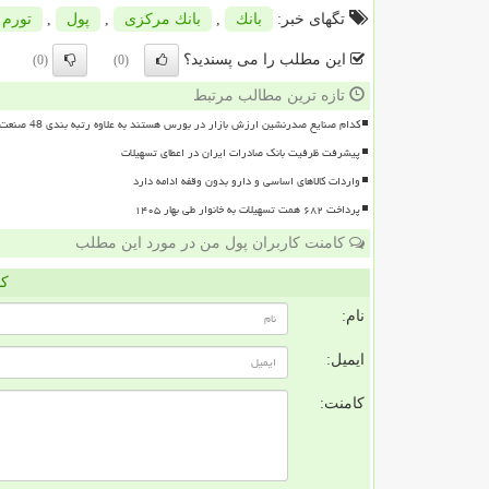
تگهای خبر:
بانك
,
بانك مركزی
,
پول
,
تورم
این مطلب را می پسندید؟
(0)
(0)
تازه ترین مطالب مرتبط
کدام صنایع صدرنشین ارزش بازار در بورس هستند به علاوه رتبه بندی 48 صنعت بورسی
پیشرفت ظرفیت بانک صادرات ایران در اعطای تسهیلات
واردات کالاهای اساسی و دارو بدون وقفه ادامه دارد
پرداخت ۶۸۲ همت تسهیلات به خانوار طی بهار ۱۴۰۵
کامنت کاربران پول من در مورد این مطلب
کا
نام:
ایمیل:
کامنت: