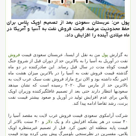
پول من: عربستان سعودی بعد از تصمیم اوپک پلاس برای
حفظ محدودیت عرضه، قیمت فروش نفت به آسیا و آمریکا در
ماه میلادی آینده را افزایش داد.
به گزارش
پول
من به نقل از ایسنا، عربستان سعودی قیمت
فروش
نفت در آوریل به آسیا را به بالاترین حد از دوران قبل از شروع جنگ
قیمت کوتاه مدت در سال قبل رساند. این صادرکننده در دو ماه
گذشته قیمت فروش نفت به آسیا را در بالاترین میزان هشت ماه
اخیر نگه داشته بود و الان نرخ مازاد فروش نفت سبک عرب لایت به
بالاترین حد از مارس سال ۲۰۲۰ رسیده است که نشان میدهد
سعودیها انتظار دارند حتی بعد از تصمیم غافلگیرکننده وزیران اوپک
پلاس برای عدم افزایش تولید در آوریل و صعود بیشتر قیمت نفت
برنت، رشد تقاضا ادامه پیدا کند.
شرکت آرامکوی سعودی قیمت فروش عرب لایت به مقصد آسیا را
۴۰ سنت در هر بشکه افزایش داد و یک
دلار
و ۴۰ سنت بالاتر از
قیمت پایه منطقه ای تعیین کرد. قبل از تصمیم غیرمنتظره اوپک
پلاس، مفسرین در نظرسنجی بلومبرگ پیش بینی کرده بودند قیمت