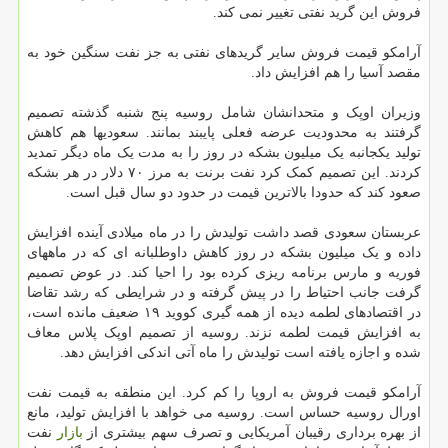
فروش این گرید نفتی تغییر نمی کند.
آرامکو قیمت فروش سایر گریدهای نفتی به جز نفت سنگین خود به
مقصد آسیا را هم افزایش داد.
وزیران اوپک و متحدانشان شامل روسیه پنج شنبه گذشته تصمیم
گرفتند به محدودیت عرضه فعلی پایبند بمانند. سعودیها هم کاهش
تولید یکجانبه یک میلیون بشکه در روز را به مدت یک ماه دیگر تمدید
کردند. این تصمیم کمک کرد نفت برنت به مرز ۷۰ دلار در هر بشکه
صعود کند که حدودا بالاترین قیمت در حدود دو سال قبل است.
عربستان سعودی قصد داشت تولیدش را در ماه میلادی آینده افزایش
داده و یک میلیون بشکه در روز کاهش داوطلبانه ای که در ماههای
فوریه و مارس برنامه ریزی کرده بود را احیا کند. در عوض تصمیم
گرفت جانب احتیاط را در پیش گرفته و در شرایطی که رشد تقاضا
در اقتصادهای لطمه دیده از همه گیری کووید ۱۹ ضعیف مانده است،
به افزایش قیمت لطمه نزند. روسیه از تصمیم اوپک پلاس معاف
شده و اجازه یافته است تولیدش را ماه آتی اندکی افزایش دهد.
آرامکو قیمت فروش به اروپا را کم کرد. این منطقه به قیمت نفت
اورال روسیه حساس است. روسیه می خواهد با افزایش تولید، مانع
از بهره برداری رقیبان آمریکایی و تصرف سهم بیشتری از
بازار
نفت