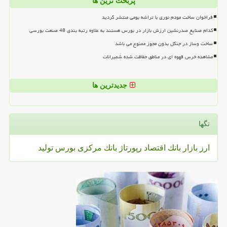
پربحث ترین ها
فراخوان ساخت مودم نوری با تراشه بومی منتشر گردید
کدام صنایع صدرنشین ارزش بازار در بورس هستند به علاوه رتبه بندی 48 صنعت بورسی
ساخت وساز در جنگل بدون مجوز ممنوع می باشد
مشاهده خرس قهوه ای در مناطق حفاظت شده شمیرانات
جدیدترین ها
تگها
ارز
بازار
بانك
اقتصاد
رپورتاژ
بانك مركزی
بورس
تولید