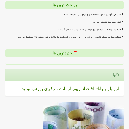
پربحث ترین ها
صرافی کوین بیس معاملات ۶ رمزارز را متوقف ساخت
فتح مقاومت کلیدی بورس
فراخوان ساخت مودم نوری با تراشه بومی منتشر گردید
کدام صنایع صدرنشین ارزش بازار در بورس هستند به علاوه رتبه بندی 48 صنعت بورسی
جدیدترین ها
تگها
ارز
بازار
بانك
اقتصاد
رپورتاژ
بانك مركزی
بورس
تولید