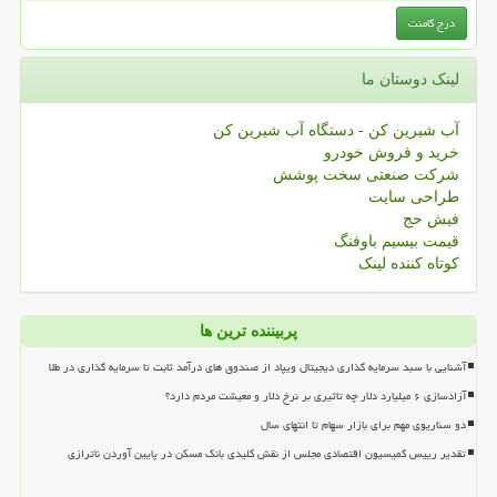
لینک دوستان ما
آب شیرین کن - دستگاه آب شیرین کن
خرید و فروش خودرو
شرکت صنعتی سخت پوشش
طراحی سایت
فیش حج
قیمت بیسیم باوفنگ
کوتاه کننده لینک
پربیننده ترین ها
آشنایی با سبد سرمایه گذاری دیجیتال ویپاد از صندوق های درآمد ثابت تا سرمایه گذاری در طلا
آزادسازی ۶ میلیارد دلار چه تاثیری بر نرخ دلار و معیشت مردم دارد؟
دو سناریوی مهم برای بازار سهام تا انتهای سال
تقدیر رییس کمیسیون اقتصادی مجلس از نقش کلیدی بانک مسکن در پایین آوردن ناترازی