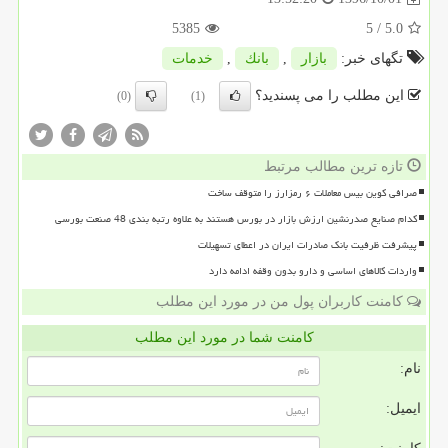
5385
/ 5
5.0
تگهای خبر:
بازار
,
بانك
,
خدمات
این مطلب را می پسندید؟
(0)
(1)
تازه ترین مطالب مرتبط
صرافی کوین بیس معاملات ۶ رمزارز را متوقف ساخت
کدام صنایع صدرنشین ارزش بازار در بورس هستند به علاوه رتبه بندی 48 صنعت بورسی
پیشرفت ظرفیت بانک صادرات ایران در اعطای تسهیلات
واردات کالاهای اساسی و دارو بدون وقفه ادامه دارد
کامنت کاربران پول من در مورد این مطلب
کامنت شما در مورد این مطلب
نام:
ایمیل: