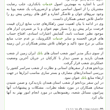
ادبی با اشاره به مهمترین اصول
خدمات
بانكداری، جلب رضایت
مشتریان را از اصول اساسی عنوان و ازضروریات یك شعبه پویا به
وجود نیروهای جوان و تلاشگر اشاره و افق های روشن پیش رو را
حاصل تلاش جمعی همكاران دانست.
وی در ادامه با بیان اهمیت تبیین راهكارهای جذب منابع ارزان قیمت
فرصت برابر پیش رو را بسیار مهم عنوان و با بر شمردن ابزار های
موجود نظیر: ضمانت نامه، گشایش اعتبارات اسنادی، افتتاح حساب
های قرض الحسنه و سایر
خدمات
الكترونیك، بر عدم جذب منابع
متكی بر نرخ سود تاكید و خواهان تلاش بیشتر همكاران در این زمینه
شد.
از سوی دیگر مدیر امور شعب استان های
بانك
ایران زمین از شعب
همدان بازدید و ضمن دیدار با كاركنان در جریان آخرین وضعیت
عملكردی شعب قرار گرفت.
یزدانجو هدف از سفرهای استانی و نظارت از شعب سراسر كشور را
بررسی استانداردهای مصارف و بستر سازی مناسب ابزارها در جهت
ارتقاء منابع
بانك
عنوان نمود.
در این سفر یزدانجو از شعب استان همدان بازدیدكرد و ضمن شنیدن
سخنان همكاران در مورد نقطه نظرات، مشكلات و پیشنهادات آنها
پیرامون مسائل شعبه، رهنمودهایی در مورد انجام امور بهتر به آنها
بیان كرد.
1396/10/01
13:52:20