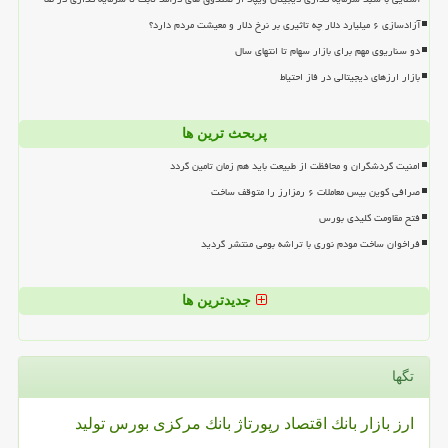
آزادسازی ۶ میلیارد دلار چه تاثیری بر نرخ دلار و معیشت مردم دارد؟
دو سناریوی مهم برای بازار سهام تا انتهای سال
بازار ارزهای دیجیتالی در فاز احتیاط
پربحث ترین ها
امنیت گردشگران و محافظت از طبیعت باید هم زمان تامین گردد
صرافی کوین بیس معاملات ۶ رمزارز را متوقف ساخت
فتح مقاومت کلیدی بورس
فراخوان ساخت مودم نوری با تراشه بومی منتشر گردید
جدیدترین ها
تگها
ارز
بازار
بانك
اقتصاد
رپورتاژ
بانك مركزی
بورس
تولید