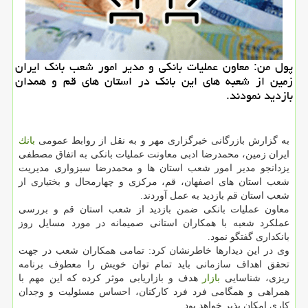
پول من: معاون عملیات بانكی و مدیر امور شعب بانك ایران
زمین از شعبه های این بانك در استان های قم و همدان
بازدید نمودند.
به گزارش بازرگانی خبرگزاری مهر و به نقل از روابط عمومی
بانك
ایران زمین، محمدرضا ادبی معاونت عملیات بانكی به اتفاق مصطفی
یزدانجو مدیر امور شعب استان ها و محمدرضا سبزواری مدیریت
شعب استان های اصفهان، قم، مركزی و چهارمحال و بختیاری از
شعب استان قم بازدید به عمل آوردند.
معاون عملیات بانكی ضمن بازدید از شعب استان قم و بررسی
عملكرد شعبه با همكاران استانی صمیمانه در مورد مسایل روز
بانكداری گفتگو نمود.
وی در این دیدارها خاطرنشان كرد: تمامی همكاران شعب در جهت
تحقق اهداف سازمانی باید تمام توان خویش را معطوف برنامه
ریزی، شناسایی
بازار
هدف و بازاریابی موثر كرده كه این مهم با
همراهی و همگامی فرد فرد كاركنان، احساس مسئولیت و وجدان
كاری امكان پذیر خواهد بود.