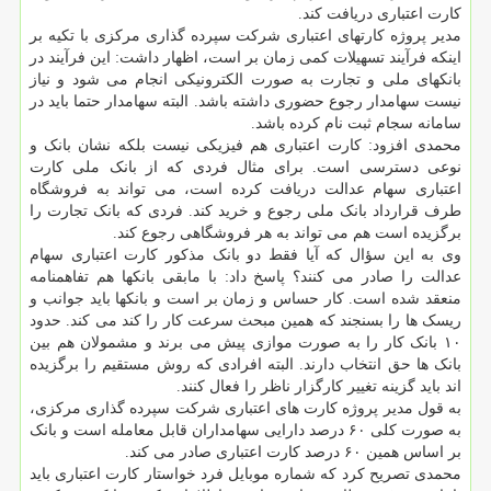
کارت اعتباری دریافت کند.
مدیر پروژه کارتهای اعتباری شرکت سپرده گذاری مرکزی با تکیه بر
اینکه فرآیند تسهیلات کمی زمان بر است، اظهار داشت: این فرآیند در
بانکهای ملی و تجارت به صورت الکترونیکی انجام می شود و نیاز
نیست سهامدار رجوع حضوری داشته باشد. البته سهامدار حتما باید در
سامانه سجام ثبت نام کرده باشد.
محمدی افزود: کارت اعتباری هم فیزیکی نیست بلکه نشان بانک و
نوعی دسترسی است. برای مثال فردی که از بانک ملی کارت
اعتباری سهام عدالت دریافت کرده است، می تواند به فروشگاه
طرف قرارداد بانک ملی رجوع و خرید کند. فردی که بانک تجارت را
برگزیده است هم می تواند به هر فروشگاهی رجوع کند.
وی به این سؤال که آیا فقط دو بانک مذکور کارت اعتباری سهام
عدالت را صادر می کنند؟ پاسخ داد: با مابقی بانکها هم تفاهمنامه
منعقد شده است. کار حساس و زمان بر است و بانکها باید جوانب و
ریسک ها را بسنجند که همین مبحث سرعت کار را کند می کند. حدود
۱۰ بانک کار را به صورت موازی پیش می برند و مشمولان هم بین
بانک ها حق انتخاب دارند. البته افرادی که روش مستقیم را برگزیده
اند باید گزینه تغییر کارگزار ناظر را فعال کنند.
به قول مدیر پروژه کارت های اعتباری شرکت سپرده گذاری مرکزی،
به صورت کلی ۶۰ درصد دارایی سهامداران قابل معامله است و بانک
بر اساس همین ۶۰ درصد کارت اعتباری صادر می کند.
محمدی تصریح کرد که شماره موبایل فرد خواستار کارت اعتباری باید