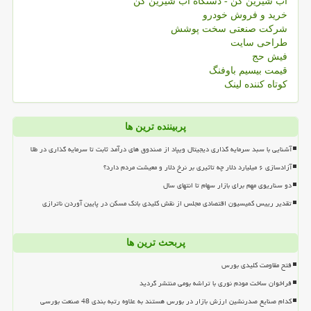
آب شیرین کن - دستگاه آب شیرین کن
خرید و فروش خودرو
شرکت صنعتی سخت پوشش
طراحی سایت
فیش حج
قیمت بیسیم باوفنگ
کوتاه کننده لینک
پربیننده ترین ها
آشنایی با سبد سرمایه گذاری دیجیتال ویپاد از صندوق های درآمد ثابت تا سرمایه گذاری در طلا
آزادسازی ۶ میلیارد دلار چه تاثیری بر نرخ دلار و معیشت مردم دارد؟
دو سناریوی مهم برای بازار سهام تا انتهای سال
تقدیر رییس کمیسیون اقتصادی مجلس از نقش کلیدی بانک مسکن در پایین آوردن ناترازی
پربحث ترین ها
فتح مقاومت کلیدی بورس
فراخوان ساخت مودم نوری با تراشه بومی منتشر گردید
کدام صنایع صدرنشین ارزش بازار در بورس هستند به علاوه رتبه بندی 48 صنعت بورسی