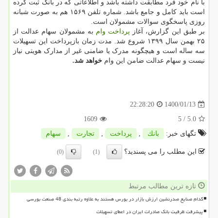
با نام خود فرد مطابقت داشته باشد و اطلاعاتی که در بانک ثبت کرده
است باید کامل و جامع باشد. شماره تلفن ۱۵۶۹ هم به صورت شبانه
روزی پاسخگوی سوالات مشمولان است.
بر طبق این گزارش، آغاز
پرداخت
وام
به مشمولان سهام عدالت از
۲۵ بهمن سال ۱۳۹۹ شروع شد. مدت زمان بازپرداخت این تسهیلات
سه ساله است و هیچگونه مدرک یا ضامنی غیر از مدارک هویتی نیاز
نیست و سهام عدالت ضامن این وام
خواهد شد.
1400/01/13
22:28:20
1609
/ 5
5.0
تگهای خبر:
بانك
,
پرداخت
,
تجارت
,
سهام
این مطلب را می پسندید؟
(0)
(1)
تازه ترین مطالب مرتبط
کدام صنایع صدرنشین ارزش بازار در بورس هستند به علاوه رتبه بندی 48 صنعت بورسی
پیشرفت ظرفیت بانک صادرات ایران در اعطای تسهیلات