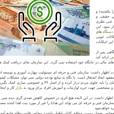
 یکشنبه) و
ص حقیقی و
 غنی نظری
 نمود: این
دستگاه
های
انات خوبی
ین امکانات
گاهی پس از
س
ارائه کند
 های مالی در جایگاه خود استفاده نمی گردد. این سازمان بجای دریافت کمک ه
یات اظهار داشت: سازمان فنی و حرفه ای مسئولیت مهارت آموزی و توسعه اش
فقود ایجاد اشتغال است. با نگاه به منابع بودجه دولتی نمی توان مشکلات کشو
کرد و نباید ما با تصدی گری کار را سنگین تر نماییم. دستمان را باید جلوی مردم دراز کرده و از اصل ۴۴ و 
 مشخصی جهت خرید لوازمات و آموزش افراد برای ورود به
بازار
کار و ایجاد
 اظهار داشت: در این لایحه هیچ اثری در خصوص کاهش تصدی گری دیده نمی گ
 سازمان فنی و حرفه ای می تواند این هدایا را غیر از مورد نیت اهدا کننده مص
د خواهدنمود.
مجلس بعنوان دومین موافق کلیات اظهار داشت: مجلس قانون نظام جامع آم