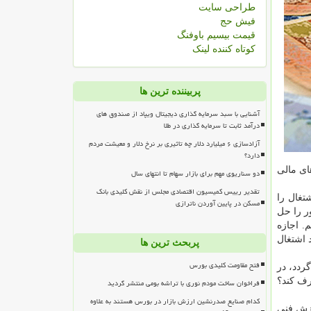
طراحی سایت
فیش حج
قیمت بیسیم باوفنگ
کوتاه کننده لینک
پربیننده ترین ها
آشنایی با سبد سرمایه گذاری دیجیتال ویپاد از صندوق های
درآمد ثابت تا سرمایه گذاری در طلا
آزادسازی ۶ میلیارد دلار چه تاثیری بر نرخ دلار و معیشت مردم
دارد؟
ای مالی
دو سناریوی مهم برای بازار سهام تا انتهای سال
تقدیر رییس کمیسیون اقتصادی مجلس از نقش کلیدی بانک
تغال را
مسکن در پایین آوردن ناترازی
ر را حل
خصوصی سازی کمک بگیریم. اجازه
 اشتغال
پربحث ترین ها
فتح مقاومت کلیدی بورس
ردد، در
رف کند؟
فراخوان ساخت مودم نوری با تراشه بومی منتشر گردید
کدام صنایع صدرنشین ارزش بازار در بورس هستند به علاوه
وزش فنی