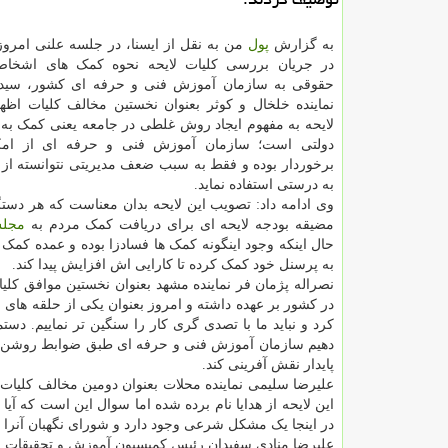
به گزارش
پول
من به نقل از ایسنا، در جلسه علنی امروز(
در جریان بررسی کلیات لایحه نحوه کمک های اشخا
حقوقی به سازمان آموزش فنی و حرفه ای کشور، سید
نماینده خلخال و کوثر بعنوان نخستین مخالف کلیات اظهار
لایحه به مفهوم ایجاد روش غلطی در جامعه یعنی کمک به
دولتی است؛ سازمان آموزش فنی و حرفه ای از امک
برخوردار بوده و فقط به سبب ضعف مدیریتی نتوانسته از ا
به درستی استفاده نماید.
وی ادامه داد: تصویب این لایحه بدان معناست که هر دست
مضیقه بودجه لایحه ای برای دریافت کمک مردم به
مجل
حال اینکه وجود اینگونه کمک ها فسادزا بوده و عمده کمک
به پرسنل خود کمک کرده تا کارایی اش افزایش پیدا کند.
نصراله پژمان فر نماینده مشهد بعنوان نخستین موافق کل
در کشور بر عهده داشته و امروز بعنوان یکی از حلقه های م
دهیم سازمان آموزش فنی و حرفه ای طبق ضوابط روشن و
پایدار نقش آفرینی کند.
علیرضا سلیمی نماینده محلات بعنوان دومین مخالف کلیات
این لایحه از هدایا نام برده شده اما سوال این است که آیا
در اینجا یک مشکل شرعی وجود دارد و شورای نگهبان آنرا ر
علیرضا منادی سفیدان رئیس کمیسیون آموزش و تحقیقات 