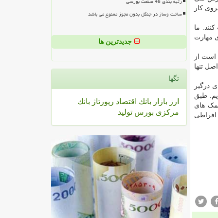
رتبه بندی 48 صنعت بورسی
یروی کار
ساخت وساز در جنگل بدون مجوز ممنوع می باشد
 کنند. ما
رای مهارت
جدیدترین ها
 است از
اصل ۵۳ قانون است، طبق این اصل تنها
تگها
ی درگیر
یم. طبق
ارز
بازار
بانك
اقتصاد
رپورتاژ
بانك
کمک های
مركزی
بورس
تولید
 افراطی