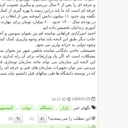
و حرفه ای را پس از ۴ سال بررسی و پیگ
حرفه ای است که ما باید دراین زمینه با بهره گیری از ک
بگفته وی حدود ۱۱ میلیون دانش آموخته پس از 
در بودجه سال ۱۴۰۰ حدود ۶۰۰ میلیا
آموزی زندانیان تخصیص داده ایم.
احمد امیرآبادی فراهانی نماینده قم نیز بعنوان سومین 
وجوه دولتی به خزانه واریز می شود.
حسینعلی حاجی دلیگانی نماینده شاهین شهر نیز بعنوان س
مشکلات است که اگر یک وزارتخانه برای آن راه اندازی شو
این لایحه این سازمان می تواند مانند سازمان نوسازی ف
مردمی می توان تجهیزات سازمان های فنی و حرفه ای را ن
که در توسعه دانشگاه ها طی سالهای قبل داشتیم نباید سبب
1400/01/29
14:11:42
تگهای خبر:
بازار
,
دستگاه
,
دولت
,
كمیسیون
این مطلب را می پسندید؟
(0)
(1)
تازه ترین مطالب مرتبط