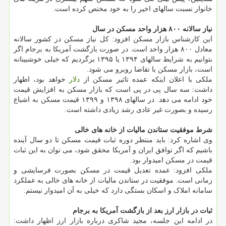
خانوار نسبت سالهای اخیر را به خود مختص کرده است.
نیاز سالانه ۸۰۰ هزار واحد مسکن در سال
این کارشناس بازار مسکن افزود: کل نیاز مسکن در کشور سالانه
معادل ۸۰۰ هزار واحد است. در صورت بازگشت آمریکا به برجام اگر
بتوانیم به شرایط سالهای ۱۳۹۴ یا ۱۳۹۵ برگردیم که خیلی خوشبینانه
است، بازار مسکن با تقاضا روبرو می شود.
ملکی با اعلان اینکه عمده تاثیر مسکن از
دلار
خواهد بود، اظهار
داشت: سه سال پی در پی است که بازار مسکن به افزایش قیمت
خود ادامه می دهد. در سالهای ۱۳۹۸ و ۱۳۹۹ قیمت مسکن به اشباع
رسیده و بصورت غیر عادی رشد زیادی داشته است.
شرط موفقیت ستاندن مالیات از خانه های خالی
وی اشاره کرد: باید منتظر دوره ثبات قیمت مسکن تا دو سال آینده
باشیم که اگر توافق ایران و آمریکا محقق شود، می توان به این ثبات
قیمت در مسکن امیدوار بود.
ملکی افزود: عمده تعدیل قیمت در مسکن بصورت فرسایشی و
زمانی است. موفقیت در ستاندن مالیات از خانه های خالی به عملکرد
سامانه املاک و اسکان بستگی دارد که خیلی به آن امیدوار نیستم.
ثبات در بازار ارز بعد از بازگشت آمریکا به برجام
در ادامه این جلسه، مجید شاکری درباره بازار ارز اظهار داشت: