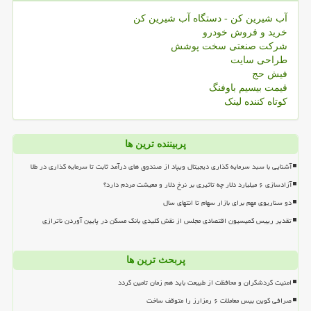
آب شیرین کن - دستگاه آب شیرین کن
خرید و فروش خودرو
شرکت صنعتی سخت پوشش
طراحی سایت
فیش حج
قیمت بیسیم باوفنگ
کوتاه کننده لینک
پربیننده ترین ها
آشنایی با سبد سرمایه گذاری دیجیتال ویپاد از صندوق های درآمد ثابت تا سرمایه گذاری در طلا
آزادسازی ۶ میلیارد دلار چه تاثیری بر نرخ دلار و معیشت مردم دارد؟
دو سناریوی مهم برای بازار سهام تا انتهای سال
تقدیر رییس کمیسیون اقتصادی مجلس از نقش کلیدی بانک مسکن در پایین آوردن ناترازی
پربحث ترین ها
امنیت گردشگران و محافظت از طبیعت باید هم زمان تامین گردد
صرافی کوین بیس معاملات ۶ رمزارز را متوقف ساخت