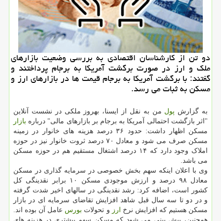
دو تن از کارشناسان اقتصادی به بررسی وضعیت بازارهای
ملک و ارز در صورت برگشت آمریکا به برجام پرداختند و
گفتند: با برگشت آمریکا به برجام قیمت ها در بازارهای ارز و
مسکن به ثبات می رسد.
به گزارش
پول
من به نقل از ایسنا، بهروز ملکی در نشست آنلاین
"اثر بازگشت احتمالی آمریکا به برجام بر بازارهای مالی" درباره
بازار
مسکن اظهار داشت: حدود ۳۶ درصد هزینه های خانوار در زمینه
مسکن صرف می شود و معادل ۷۰ درصد ثروت خانوار نیز در حوزه
املاک وجود دارد که ۱۴ درصد اشتغال مستقیم هم در حوزه مسکن
می باشد.
وی با اعلان اینکه سهم بخش خصوصی در سرمایه گذاری در مسکن
معادل ۹۸ درصد و ارزش موجودی مسکن ۱۰ برابر نقدینگی کل
کشور است، اضافه کرد: رشد نقدینگی در سالهای اخیر شدت گرفته
و در دو تا سه سال قبل شاهد افزایش تقاضای سرمایه ای در بازار
مسکن هستیم که افزایش نرخ
ارز
و تحولات
بورس
عامل آن بوده اند.
همچنین، پیش بینی می شود که مسکن سهم بیشتری در هزینه های