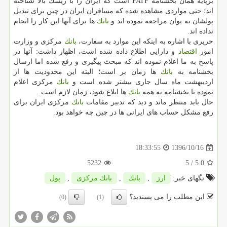
برپایه همان بخشنامه FATF است كه ایران را با ریسك بالا شناخته
اند؛ حتی مواردی مشاهده شده كه مسافران ایران در چین برای تبدیل
پولشان به یوان مراجعه نموده اند و
بانك
ها برای آنها این كار را انجام
نداده اند.
حریری با اشاره به اینكه این موارد به سفارت،
بانك
مركزی و وزارت
امور
اقتصاد
و دارایی اطلاع داده شده است، اظهار داشت: آنها در
پاسخ به ما اعلام نموده اند كه مبحث پیگیری و رفع شده اما ارسال
بخشنامه به
بانك
ها زمان بر است؛ البته این محدودیت ها از
اردیبهشت ماه سال جاری بیشتر شده است و
بانك
مركزی اعلام
نموده تا بخشنامه به همه
بانك
ها ابلاغ شود، زمان لازم است.
حال باید منتظر ماند و دید كه تدبیر مقامات
بانك
مركزی ایران برای
رفع مشكل حساب های ایرانی ها در چین چه خواهد بود.
1396/10/16
18:33:55
5232
/ 5
5.0
تگهای خبر:
ارز
,
بانك
,
بانك مركزی
,
پول
این مطلب را می پسندید؟
(0)
(1)