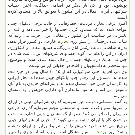
پولشویی بود و الان بار دیگر در اقدامی جداگانه، اخیرا حساب
شركتهای ایرانی فعال در این كشور با سوابق بالا را مسدود كرده
است.
اكنون برخی تجار با دریافت اخطارهایی از جانب برخی بانكهای چینی
مواجه شده اند كه مسدود كردن حسابها را خبر می دهد و البته از
تغییراتی در سیاست این كشور در مقابل ایران حرف می زنند كه
شاید آینده درخشانی را پیش روی
تجارت
خارجی دو كشور قرار ندهد.
پدرام سلطانی، نایب رئیس اتاق بازرگانی، صنایع، معادن و كشاورزی
ایران در این رابطه می گوید: حسابهای شركتهای ایرانی ثبت شده در
چین یك به یك در بانكهای چینی در حال بسته شدن است و موضوع،
تنها منحصر به دانشجویان و اشخاص حقیقی ایرانی نیست.
وی می افزاید: حتی شركتهایی كه از ۱۵-۱۰ سال پیش در چین ثبت
شده اند، مشمول این رفتار جدید بانكهای چینی شده اند. تجار ایرانی
به كارمندان چینی خود متوسل شده اند و شركتهای جدیدی به نام آنان
تأسیس می كنند و به امید امانتداری آنها دارایی خویش را به نامشان
می زنند.
به گفته سلطانی، دولت چین سرمایه گذاری شركتهای چینی در ایران
را تقریباٌ ممنوع كرده است و به سختی مجوز سرمایه گذاری خارجی
در ایران را صادر می كند؛ ضمن اینكه مشتریان چینی اشاره به سخت
تر شدن كار با ایران داشته و می گویند كه خیلی از شركتهای چینی
ترجیح می دهند خرید خویش را در شرایط برابر از ایران نداشته
باشند؛ زیرا
پرداخت
بسیار مشكل است و باید اسناد تجاری را تغییر