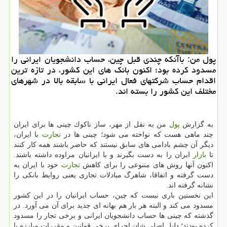
پول من: باآنكه چندی قبل چین، حساب دانشجویان ایرانی را
مسدود كرده بود؛ اكنون بانك های این كشور، در تازه ترین
اقدام حساب شركتهای فعال ایرانی با سابقه بالا در شهرهای
مختلف این كشور را بسته اند.
به گزارش
پول
من به نقل از مهر، ساز ناكوك چینی ها برای ایران
چند ماهی هست كه نواخته می شود؛ چینی ها در
تجارت
با ایران،
دیگر آن چشم بادامی های سابق نیستند كه حاضر باشند همه كار كنند
تا
بازار
ایران را به دست بگیرند و با ایرانیان مراوده داشته باشند.
اكنون آنها روش های متنوعی را برای كاهش
تجارت
خود با ایران به
دست گرفته و اتفاقا، شاهرگ مبادلات تجاری یعنی روابط بانكی را
نشانه گرفته اند.
این نخستین باری نیست كه چین، حساب ایرانیان را در این كشور
مسدود می كند و البته هر بار هم بهانه ای جدید برای آن می آورد. در
گذشته كه چینی ها حساب دانشجویان ایرانی و برخی تجار را مسدود
كرده بودند؛ دلیل اصلی شان اجرای برخی قوانین و مقررات مبارزه با