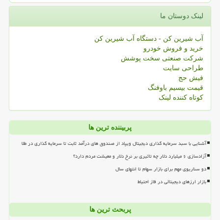
لینک دوستان ما
آب شیرین کن - دستگاه آب شیرین کن
خرید و فروش خودرو
شرکت صنعتی سخت پوشش
طراحی سایت
فیش حج
قیمت بیسیم باوفنگ
کوتاه کننده لینک
پربیننده ترین ها
آشنایی با سبد سرمایه گذاری دیجیتال ویپاد از صندوق های درآمد ثابت تا سرمایه گذاری در طلا
آزادسازی ۶ میلیارد دلار چه تاثیری بر نرخ دلار و معیشت مردم دارد؟
دو سناریوی مهم برای بازار سهام تا انتهای سال
بازار ارزهای دیجیتالی در فاز احتیاط
پربحث ترین ها