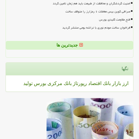
امنیت گردشگران و محافظت از طبیعت باید هم زمان تامین گردد
صرافی کوین بیس معاملات ۶ رمزارز را متوقف ساخت
فتح مقاومت کلیدی بورس
فراخوان ساخت مودم نوری با تراشه بومی منتشر گردید
جدیدترین ها
تگها
ارز
بازار
بانك
اقتصاد
رپورتاژ
بانك مركزی
بورس
تولید