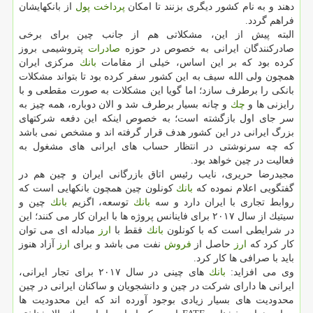
دهند و به نام كشور دیگری بزنند تا امكان
پرداخت
پول
از بانكهایشان
فراهم گردد.
البته پیش از این، مشكلاتی هم از جانب چین برای برخی
صادركنندگان ایرانی به خصوص در حوزه
صادرات
پتروشیمی بروز
كرده بود كه بر این اساس، خیلی از مقامات
بانك
مركزی ایران
همچون ولی الله سیف به این كشور سفر كرده بود تا بتواند مشكلات
بانكی را برطرف سازد؛ اما گویا این مشكلات به صورت مقطعی و با
رایزنی ها و
چك
و چانه بسیار برطرف شد و الان دوباره، همه چیز به
سر جای اول بازگشته است؛ به خصوص اینكه این دفعه شركتهای
بزرگ ایرانی در این كشور هدف قرار گرفته اند و مشخص نمی باشد
كه چه سرنوشتی در انتظار حساب های ایرانی های مشغول به
فعالیت در چین خواهد بود.
مجیدرضا حریری، نایب رئیس اتاق بازرگانی ایران و چین هم در
گفتگویی اعلام نموده كه
بانك
كونلون چین همچون بانكهایی است كه
روابط تجاری با ایران دارد و سه
بانك
توسعه، اگزیم
بانك
چین و
سیتیك از سال ۲۰۱۷ برای فاینانس پروژه ها با ایران كار می كنند؛ این
در شرایطی است كه با كونلون
بانك
فقط با
ارز
مبادله ای می توان
كار كرد كه
ارز
حاصل از
فروش
نفت می باشد و برای
ارز
آزاد هنوز
باید با صرافی ها كار كرد.
وی می افزاید:
بانك
های چینی در سال ۲۰۱۷ برای تجار ایرانی،
ایرانی ها دارای شركت در چین و دانشجویان و ساكنان ایرانی در چین
محدودیت های بسیار زیادی بوجود آورده اند كه این محدودیت ها