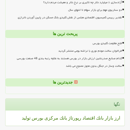
آزادسازی ۶ میلیارد دلار چه تاثیری بر نرخ دلار و معیشت مردم دارد؟
دو سناریوی مهم برای بازار سهام تا انتهای سال
تقدیر رییس کمیسیون اقتصادی مجلس از نقش کلیدی بانک مسکن در پایین آوردن ناترازی
پربحث ترین ها
فتح مقاومت کلیدی بورس
فراخوان ساخت مودم نوری با تراشه بومی منتشر گردید
کدام صنایع صدرنشین ارزش بازار در بورس هستند به علاوه رتبه بندی 48 صنعت بورسی
ساخت وساز در جنگل بدون مجوز ممنوع می باشد
جدیدترین ها
تگها
ارز
بازار
بانك
اقتصاد
رپورتاژ
بانك مركزی
بورس
تولید