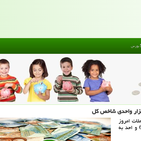
بورس
لات امروز
(چهارشنبه، شانزدهم خردادماه) با ریزش 6091.29 و احد به