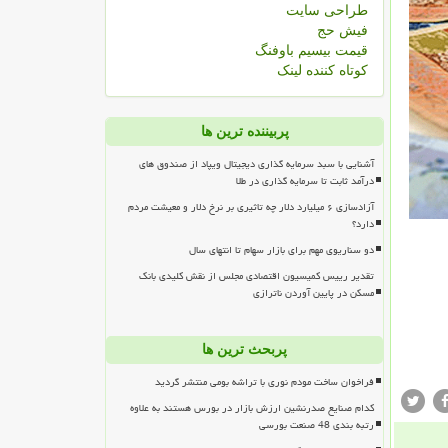
طراحی سایت
فیش حج
قیمت بیسیم باوفنگ
کوتاه کننده لینک
پربیننده ترین ها
آشنایی با سبد سرمایه گذاری دیجیتال ویپاد از صندوق های
درآمد ثابت تا سرمایه گذاری در طلا
آزادسازی ۶ میلیارد دلار چه تاثیری بر نرخ دلار و معیشت مردم
دارد؟
دو سناریوی مهم برای بازار سهام تا انتهای سال
تقدیر رییس کمیسیون اقتصادی مجلس از نقش کلیدی بانک
مسکن در پایین آوردن ناترازی
پربحث ترین ها
فراخوان ساخت مودم نوری با تراشه بومی منتشر گردید
کدام صنایع صدرنشین ارزش بازار در بورس هستند به علاوه
رتبه بندی 48 صنعت بورسی