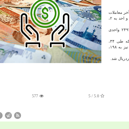
خر معاملات
امروز (چهارشنبه، شانزدهم خردادماه) با ریزش ۶۰۹۱.۲۹ و احد به ۲،
از تغییر فاکتورهای دیگر بورس می توان به افت ۲۴۹۳.۴۶ واحدی
همچنین حجم معاملات امروز ۵.۹۹۱ میلیارد سهم بود که طی ۳۴،
۶۹۷.۱۶۵ معامله دادوستد شد و ارزش کل این معاملات نیز به ۱۹۸،
577
/ 5
5.0