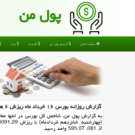
پول من
صفحه اصلی
آرشیو پول من
اقتصاد
بازار
گزارش روزانه بورس ۱۶ خرداد ماه ریزش ۶ هزار واحدی شاخص کل
به گزارش پول من، شاخص کل بورس در انتها معام
2، 081، 595.07 واحد رسید.