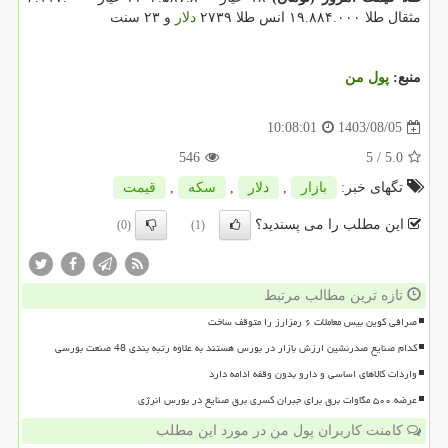
مثقال طلا ۱۹.۸۸۴.۰۰۰ انس طلا ۲۷۳۹
دلار
و ۲۳ سنت
منبع:
پول من
1403/08/05
10:08:01
546
/ 5
5.0
تگهای خبر:
بازار
,
دلار
,
سكه
,
قیمت
این مطلب را می پسندید؟
(0)
(1)
تازه ترین مطالب مرتبط
صرافی کوین بیس معاملات ۶ رمزارز را متوقف ساخت
کدام صنایع صدرنشین ارزش بازار در بورس هستند به علاوه رتبه بندی 48 صنعت بورسی
واردات کالاهای اساسی و دارو بدون وقفه ادامه دارد
عرضه ۵۰۰ مگاوات برق برای جبران کسری برق صنایع در بورس انرژی
کامنت کاربران پول من در مورد این مطلب