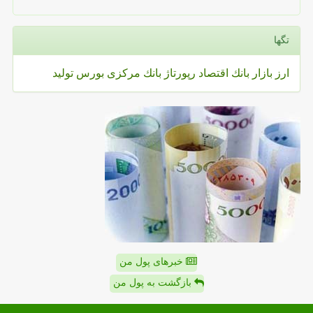
تگها
ارز
بازار
بانك
اقتصاد
رپورتاژ
بانك مركزی
بورس
تولید
خبرهای پول من
بازگشت به پول من