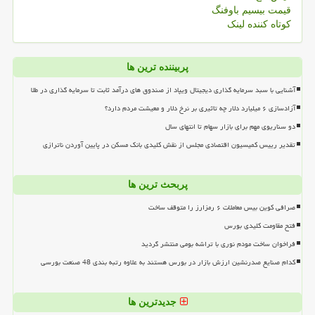
قیمت بیسیم باوفنگ
کوتاه کننده لینک
پربیننده ترین ها
آشنایی با سبد سرمایه گذاری دیجیتال ویپاد از صندوق های درآمد ثابت تا سرمایه گذاری در طلا
آزادسازی ۶ میلیارد دلار چه تاثیری بر نرخ دلار و معیشت مردم دارد؟
دو سناریوی مهم برای بازار سهام تا انتهای سال
تقدیر رییس کمیسیون اقتصادی مجلس از نقش کلیدی بانک مسکن در پایین آوردن ناترازی
پربحث ترین ها
صرافی کوین بیس معاملات ۶ رمزارز را متوقف ساخت
فتح مقاومت کلیدی بورس
فراخوان ساخت مودم نوری با تراشه بومی منتشر گردید
کدام صنایع صدرنشین ارزش بازار در بورس هستند به علاوه رتبه بندی 48 صنعت بورسی
جدیدترین ها