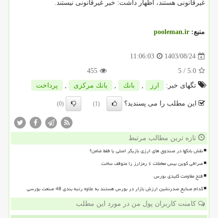
غیرقانونی هستند، اظهار داشت: خیر غیرقانونی نیستند.
منبع:
pooleman.ir
1403/08/24
11:06:03
455
/ 5
5.0
تگهای خبر:
ارز
,
بانك
,
بانك مركزی
,
پرداخت
این مطلب را می پسندید؟
(0)
(1)
تازه ترین مطالب مرتبط
نقش بانکها در صندوق های ارزی بازیگر اصلی یا فقط ضامن؟
صرافی کوین بیس معاملات ۶ رمزارز را متوقف ساخت
فتح مقاومت کلیدی بورس
کدام صنایع صدرنشین ارزش بازار در بورس هستند به علاوه رتبه بندی 48 صنعت بورسی
کامنت کاربران پول من در مورد این مطلب