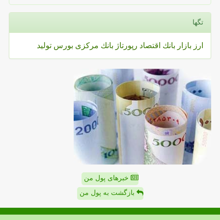
تگها
ارز
بازار
بانك
اقتصاد
رپورتاژ
بانك مركزی
بورس
تولید
خبرهای پول من
بازگشت به پول من