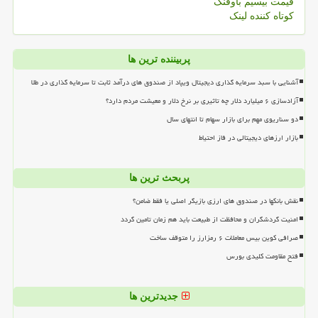
قیمت بیسیم باوفنگ
کوتاه کننده لینک
پربیننده ترین ها
آشنایی با سبد سرمایه گذاری دیجیتال ویپاد از صندوق های درآمد ثابت تا سرمایه گذاری در طلا
آزادسازی ۶ میلیارد دلار چه تاثیری بر نرخ دلار و معیشت مردم دارد؟
دو سناریوی مهم برای بازار سهام تا انتهای سال
بازار ارزهای دیجیتالی در فاز احتیاط
پربحث ترین ها
نقش بانکها در صندوق های ارزی بازیگر اصلی یا فقط ضامن؟
امنیت گردشگران و محافظت از طبیعت باید هم زمان تامین گردد
صرافی کوین بیس معاملات ۶ رمزارز را متوقف ساخت
فتح مقاومت کلیدی بورس
جدیدترین ها