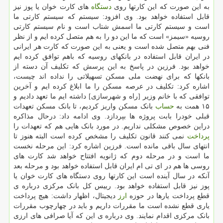
به این صورت که این کارتها روی
دستگاه
های کارت خوان یا پوز نیز
قابل استفاده خواهد بود. وی افزود: سیستم که سیستم کارتی ما
است و سیستم کارتی ما اسمش شتاب است و نام سیستم کارتی
روسیه «سیمز» است که ما این دو را به هم متصل کرده ایم و از نظر
فنی بهم متصل شده است و یعنی به این صورت که کارت هر ایرانی
در ایران قابل استفاده در بانکهای روسیه که باهم توافق کرده ایم
خواهد بود. فرزین در پاسخ به این پرسش که تکلیف آن دسته از
بانکها که برای نهضت ملی مسکن تسهیلاتی را نداده اند چیست،
اشاره کرد: تکلیف در عرصه مسکن را ما ابلاغ کرده ایم و آخرین
توافقی که با خانم وزیر [راه و شهرسازی] داشته ایم ما تعهد دادیم و
۱۵ همت به
حساب
بانک مسکن واریز کردیم، تا بانک مسکن تعهدات
قبلی خودرا بابت پروژه ها بپردازد. وی ادامه داد: درحال مذاکره
دراین خصوص مشکلی نداریم. در مورد بانک هایی هم که تعهدات را
پرداخت
نمی کنند قانون تکلیف را مشخص کرده است البته هنوز تا
انتهای سال باقی مانده است. فرزین اشاره کرد: این مرحله نخست
ما است و در مرحله دوم که ژانویه افتتاح خواهد شد کارت های
روسی ها هم در ای تی ام ایران قابل استفاده خواهد بود و مرحله بعد
آنکه در سال آینده است این کارتها روی دستگاه های کارت خوان یا
پوز نیز قابل استفاده خواهد بود. رییس کل بانک مرکزی درباره ی
قطع پرداخت یارها در حوزه
ارز
دیجیتال، اظهار داشت: هیچ پرداخت
یاری قطع نشده است ما مقررات داریم و باید در چهارچوب مقررات
بانک مرکزی اقدام نمایند. وی درباره ی این که آیا صرافی های ارزی