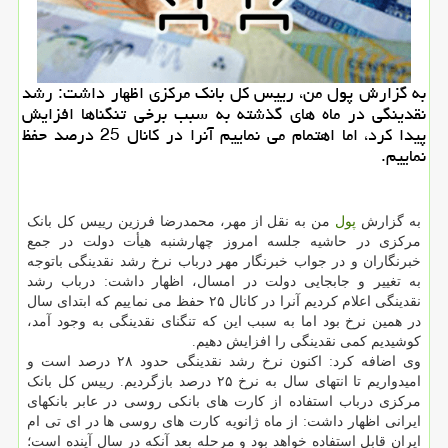
به گزارش پول من، رییس کل بانک مرکزی اظهار داشت: رشد
نقدینگی در ماه های گذشته به سبب برخی تنگناها افزایش
پیدا کرد، اما اهتمام می نماییم آنرا در کانال 25 درصد حفظ
نماییم.
به گزارش
پول
من به نقل از مهر، محمدرضا فرزین رییس کل بانک
مرکزی در حاشیه جلسه امروز چهارشنبه هیأت دولت در جمع
خبرنگاران و در جواب خبرنگار مهر درباب نرخ رشد نقدینگی باتوجه
به تغییر و جابجایی دولت در امسال، اظهار داشت: درباب رشد
نقدینگی اعلام کردیم آنرا در کانال ۲۵ حفظ می نماییم که ابتدای سال
در همین نرخ بود اما به سبب این که تنگنای نقدینگی به وجود آمد،
کوشیدیم کمی نقدینگی را افزایش دهیم.
وی اضافه کرد: اکنون نرخ رشد نقدینگی حدود ۲۸ درصد است و
امیدواریم تا انتهای سال به نرخ ۲۵ درصد بازگردیم. رییس کل بانک
مرکزی درباب استفاده از کارت های بانکی روسی در عابر بانکهای
ایرانی اظهار داشت: از ماه ژانویه کارت های روسی ها در ای تی ام
ایران قابل استفاده خواهد بود و مرحله بعد آنکه در سال آینده است؛