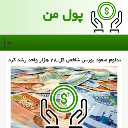
پول من
منو
تداوم صعود بورس شاخص کل ۲۸ هزار واحد رشد کرد