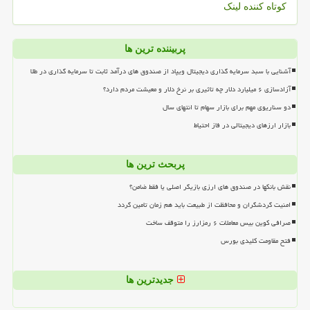
کوتاه کننده لینک
پربیننده ترین ها
آشنایی با سبد سرمایه گذاری دیجیتال ویپاد از صندوق های درآمد ثابت تا سرمایه گذاری در طلا
آزادسازی ۶ میلیارد دلار چه تاثیری بر نرخ دلار و معیشت مردم دارد؟
دو سناریوی مهم برای بازار سهام تا انتهای سال
بازار ارزهای دیجیتالی در فاز احتیاط
پربحث ترین ها
نقش بانکها در صندوق های ارزی بازیگر اصلی یا فقط ضامن؟
امنیت گردشگران و محافظت از طبیعت باید هم زمان تامین گردد
صرافی کوین بیس معاملات ۶ رمزارز را متوقف ساخت
فتح مقاومت کلیدی بورس
جدیدترین ها