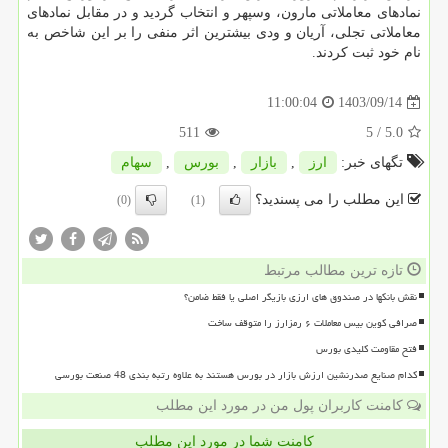
نمادهای معاملاتی مارون، وسپهر و انتخاب گردید و در مقابل نمادهای
معاملاتی تجلی، آریان و ودی بیشترین اثر منفی را بر این شاخص به
نام خود ثبت کردند.
1403/09/14
11:00:04
511
/ 5
5.0
تگهای خبر:
ارز
,
بازار
,
بورس
,
سهام
این مطلب را می پسندید؟
(0)
(1)
تازه ترین مطالب مرتبط
نقش بانکها در صندوق های ارزی بازیگر اصلی یا فقط ضامن؟
صرافی کوین بیس معاملات ۶ رمزارز را متوقف ساخت
فتح مقاومت کلیدی بورس
کدام صنایع صدرنشین ارزش بازار در بورس هستند به علاوه رتبه بندی 48 صنعت بورسی
کامنت کاربران پول من در مورد این مطلب
کامنت شما در مورد این مطلب