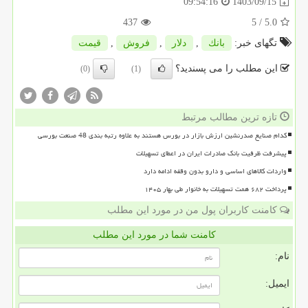
1403/09/15
09:54:16
437
/ 5
5.0
تگهای خبر:
بانك
,
دلار
,
فروش
,
قیمت
این مطلب را می پسندید؟
(0)
(1)
تازه ترین مطالب مرتبط
کدام صنایع صدرنشین ارزش بازار در بورس هستند به علاوه رتبه بندی 48 صنعت بورسی
پیشرفت ظرفیت بانک صادرات ایران در اعطای تسهیلات
واردات کالاهای اساسی و دارو بدون وقفه ادامه دارد
پرداخت ۶۸۲ همت تسهیلات به خانوار طی بهار ۱۴۰۵
کامنت کاربران پول من در مورد این مطلب
کامنت شما در مورد این مطلب
نام:
ایمیل: