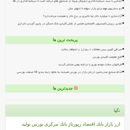
آشنایی با سبد سرمایه گذاری دیجیتال ویپاد از صندوق های درآمد ثابت تا سرمایه گذاری در طلا
دو سناریوی مهم برای بازار سهام تا انتهای سال
آزادسازی ۶ میلیارد دلار چه تاثیری بر نرخ دلار و معیشت مردم دارد؟
تقدیر رییس کمیسیون اقتصادی مجلس از نقش کلیدی بانک مسکن در پایین آوردن ناترازی
پربحث ترین ها
صرافی کوین بیس معاملات ۶ رمزارز را متوقف ساخت
فتح مقاومت کلیدی بورس
فراخوان ساخت مودم نوری با تراشه بومی منتشر گردید
کدام صنایع صدرنشین ارزش بازار در بورس هستند به علاوه رتبه بندی 48 صنعت بورسی
جدیدترین ها
تگها
ارز
بازار
بانك
اقتصاد
رپورتاژ
بانك مركزی
بورس
تولید